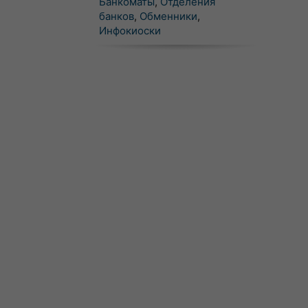
Банкоматы
,
Отделения
банков
,
Обменники
,
Инфокиоски