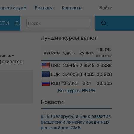
нвестируем
Реклама
Контакты
Войти
СТИ
ЕЩЕ
Лучшие курсы валют
НБ РБ
валюта
сдать
купить
мально
09.08.2026
фокиосков.
USD
2.9455
2.9545
2.9386
EUR
3.4005
3.4085
3.3908
RUB
100
3.5015
3.51
3.6365
Все курсы
НБ РБ
Новости
ВТБ (Беларусь) и Банк развития
расширили линейку кредитных
решений для СМБ