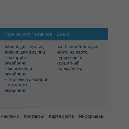
Прочие услуги банков
Банки
лизинг для юр.лиц
все банки Беларуси
лизинг для физ.лиц
найти на карте
факторинг
курсы валют
эквайринг
кредитный
- мобильный
калькулятор
эквайринг
- торговый эквайринг
- интернет-
эквайринг
Реклама
Контакты
Карта сайта
Информеры