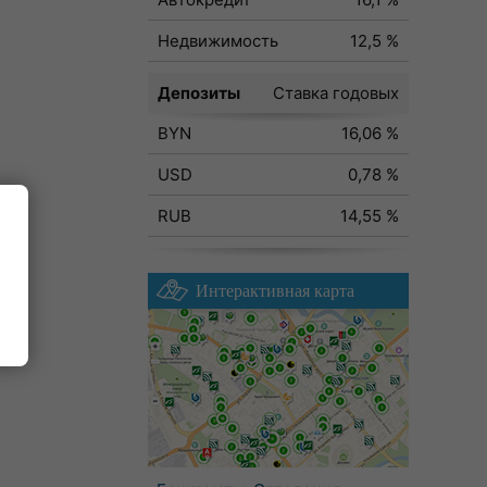
Недвижимость
12,5 %
Депозиты
Ставка годовых
BYN
16,06 %
USD
0,78 %
RUB
14,55 %
Интерактивная карта