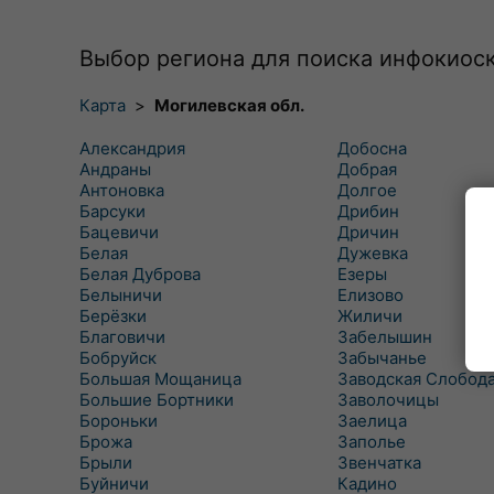
Выбор региона для поиска инфокиос
Карта
>
Могилевская обл.
Александрия
Добосна
Андраны
Добрая
Антоновка
Долгое
Барсуки
Дрибин
Бацевичи
Дричин
Белая
Дужевка
Белая Дуброва
Езеры
Белыничи
Елизово
Берёзки
Жиличи
Благовичи
Забелышин
Бобруйск
Забычанье
Большая Мощаница
Заводская Слобод
Большие Бортники
Заволочицы
Бороньки
Заелица
Брожа
Заполье
Брыли
Звенчатка
Буйничи
Кадино