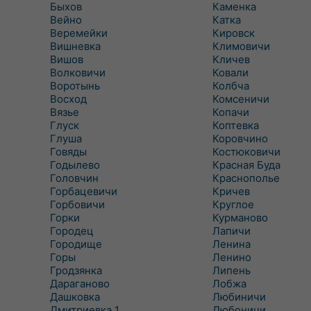
Быхов
Каменка
Вейно
Катка
Веремейки
Кировск
Вишневка
Климовичи
Вишов
Кличев
Волковичи
Ковали
Воротынь
Колбча
Восход
Комсеничи
Вязье
Копачи
Глуск
Коптевка
Глуша
Коровчино
Говяды
Костюковичи
Годылево
Красная Буда
Головчин
Краснополье
Горбацевичи
Кричев
Горбовичи
Круглое
Горки
Курманово
Городец
Лапичи
Городище
Ленина
Горы
Ленино
Гродзянка
Липень
Дараганово
Лобжа
Дашковка
Любиничи
Дмитриевка 1
Любоничи