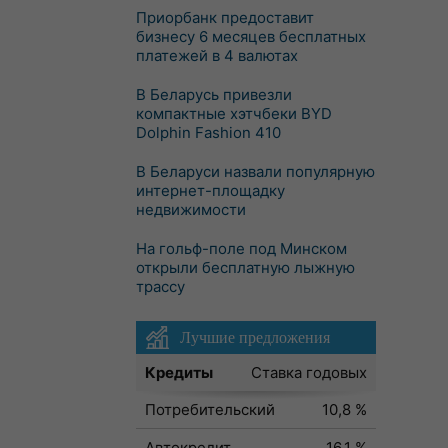
Приорбанк предоставит
бизнесу 6 месяцев бесплатных
платежей в 4 валютах
В Беларусь привезли
компактные хэтчбеки BYD
Dolphin Fashion 410
В Беларуси назвали популярную
интернет-площадку
недвижимости
На гольф-поле под Минском
открыли бесплатную лыжную
трассу
Лучшие предложения
Кредиты
Ставка годовых
Потребительский
10,8 %
Автокредит
16,1 %