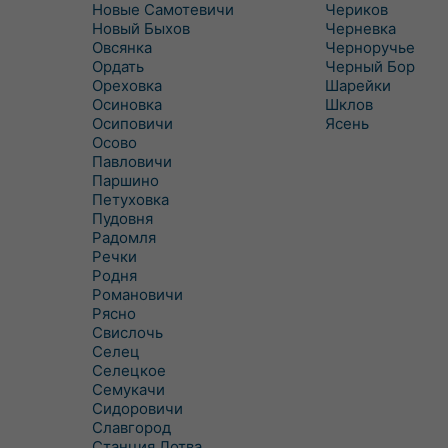
Новые Самотевичи
Чериков
Новый Быхов
Черневка
Овсянка
Черноручье
Ордать
Черный Бор
Ореховка
Шарейки
Осиновка
Шклов
Осиповичи
Ясень
Осово
Павловичи
Паршино
Петуховка
Пудовня
Радомля
Речки
Родня
Романовичи
Рясно
Свислочь
Селец
Селецкое
Семукачи
Сидоровичи
Славгород
Станция Лотва