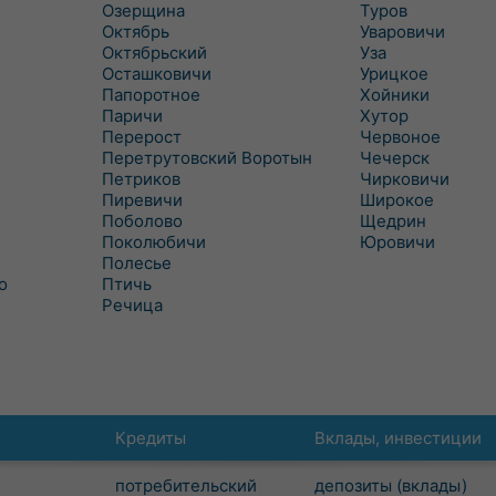
Озерщина
Туров
Октябрь
Уваровичи
Октябрьский
Уза
Осташковичи
Урицкое
Папоротное
Хойники
Паричи
Хутор
Перерост
Червоное
Перетрутовский Воротын
Чечерск
Петриков
Чирковичи
Пиревичи
Широкое
Поболово
Щедрин
Поколюбичи
Юровичи
Полесье
о
Птичь
Речица
Кредиты
Вклады, инвестиции
потребительский
депозиты (вклады)