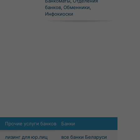
Банкоматы
,
Отделения
банков
,
Обменники
,
Инфокиоски
Прочие услуги банков
Банки
лизинг для юр.лиц
все банки Беларуси