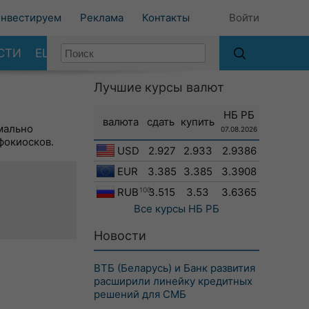
нвестируем
Реклама
Контакты
Войти
СТИ
ЕЩЕ
Лучшие курсы валют
НБ РБ
валюта
сдать
купить
мально
07.08.2026
фокиосков.
USD
2.927
2.933
2.9386
EUR
3.385
3.385
3.3908
RUB
100
3.515
3.53
3.6365
Все курсы
НБ РБ
Новости
ВТБ (Беларусь) и Банк развития
расширили линейку кредитных
решений для СМБ