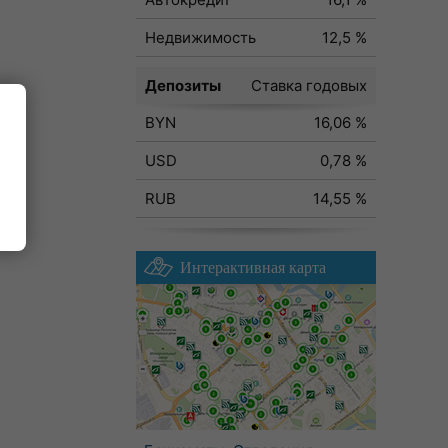
Недвижимость
12,5 %
Депозиты
Ставка годовых
BYN
16,06 %
ода
USD
0,78 %
RUB
14,55 %
Интерактивная карта