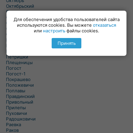
Октябрь
Октябрьский
Олехновичи
Омговичи
Для обеспечения удобства пользователей сайта
Оношки
используются cookies. Вы можете
отказаться
Осовец
или
настроить
файлы cookies.
Острошицкий Городок
Пасека
Принять
Пастовичи
Першаи
Петришки
Плещеницы
Погост
Погост-1
Покрашево
Положевичи
Поплавы
Правдинский
Привольный
Прилепы
Пуховичи
Радошковичи
Раевка
Раков