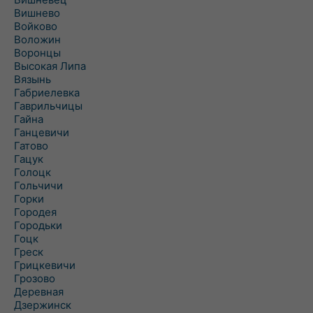
Вишнево
Войково
Воложин
Воронцы
Высокая Липа
Вязынь
Габриелевка
Гаврильчицы
Гайна
Ганцевичи
Гатово
Гацук
Голоцк
Гольчичи
Горки
Городея
Городьки
Гоцк
Греск
Грицкевичи
Грозово
Деревная
Дзержинск