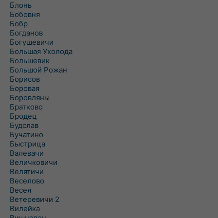
Блонь
Бобовня
Бобр
Богданов
Богушевичи
Большая Ухолода
Большевик
Большой Рожан
Борисов
Боровая
Боровляны
Братково
Бродец
Будслав
Бучатино
Быстрица
Валевачи
Величковичи
Велятичи
Веселово
Весея
Ветеревичи 2
Вилейка
Вишневец