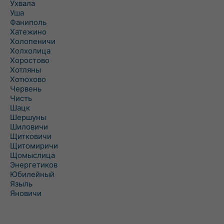
Ухвала
Уша
Фаниполь
Хатежино
Холопеничи
Холхолица
Хоростово
Хотляны
Хотюхово
Червень
Чисть
Шацк
Шершуны
Шиловичи
Щитковичи
Щитомиричи
Щомыслица
Энергетиков
Юбилейный
Языль
Яновичи