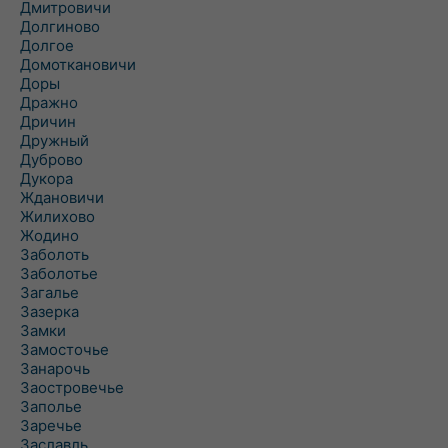
Дмитровичи
Долгиново
Долгое
Домоткановичи
Доры
Дражно
Дричин
Дружный
Дуброво
Дукора
Ждановичи
Жилихово
Жодино
Заболоть
Заболотье
Загалье
Зазерка
Замки
Замосточье
Занарочь
Заостровечье
Заполье
Заречье
Заславль