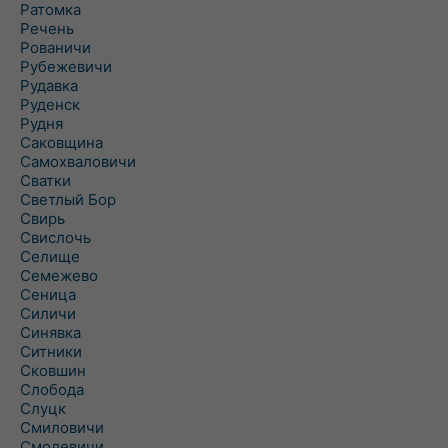
Ратомка
Речень
Рованичи
Рубежевичи
Рудавка
Руденск
Рудня
Саковщина
Самохваловичи
Сватки
Светлый Бор
Свирь
Свислочь
Селище
Семежево
Сеница
Силичи
Синявка
Ситники
Сковшин
Слобода
Слуцк
Смиловичи
Смолевичи