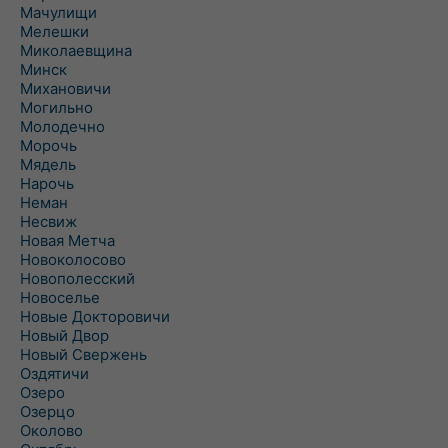
Мачулищи
Мелешки
Миколаевщина
Минск
Михановичи
Могильно
Молодечно
Морочь
Мядель
Нарочь
Неман
Несвиж
Новая Метча
Новоколосово
Новополесский
Новоселье
Новые Докторовичи
Новый Двор
Новый Свержень
Оздятичи
Озеро
Озерцо
Околово