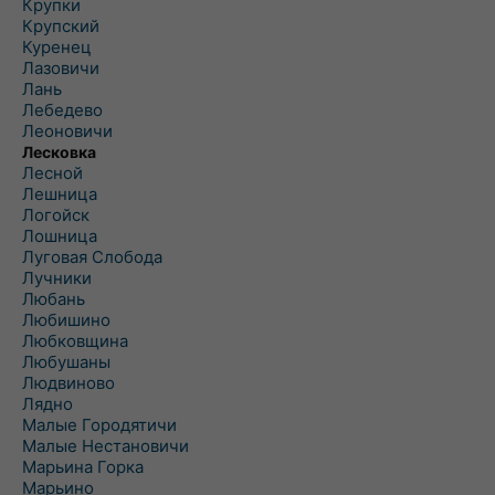
Крупки
Крупский
Куренец
Лазовичи
Лань
Лебедево
Леоновичи
Лесковка
Лесной
Лешница
Логойск
Лошница
Луговая Слобода
Лучники
Любань
Любишино
Любковщина
Любушаны
Людвиново
Лядно
Малые Городятичи
Малые Нестановичи
Марьина Горка
Марьино