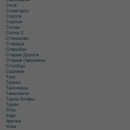
Снов
Солигорск
Сороги
Сорочи
Сосны
Сосны 2
Станьково
Старица
Старобин
Старые Дороги
Старый Свержень
Столбцы
Сырмеж
Таль
Талька
Танежицы
Тимковичи
Турец-Бояры
Турин
Углы
Узда
Уречье
Усяж