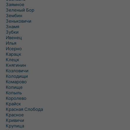
Заямное
Зеленый Бор
Зембин
Зеньковичи
Знамя
Зубки
Ивенец
Илья
Исерно
Карацк
Клецк
Княгинин
Козловичи
Колодищи
Комарово
Копище
Копыль
Королево
Крайск
Красная Слобода
Красное
Кривичи
Крупица