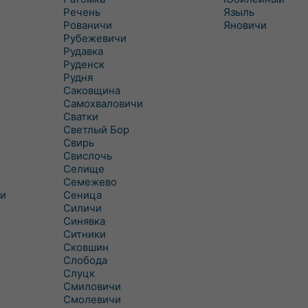
Речень
Языль
Рованичи
Яновичи
Рубежевичи
Рудавка
Руденск
Рудня
Саковщина
Самохваловичи
Сватки
Светлый Бор
Свирь
Свислочь
Селище
Семежево
и
Сеница
Силичи
Синявка
Ситники
Сковшин
Слобода
Слуцк
Смиловичи
Смолевичи