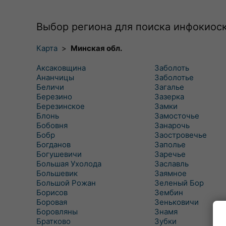
Выбор региона для поиска инфокиос
Карта
>
Минская обл.
Аксаковщина
Заболоть
Ананчицы
Заболотье
Беличи
Загалье
Березино
Зазерка
Березинское
Замки
Блонь
Замосточье
Бобовня
Занарочь
Бобр
Заостровечье
Богданов
Заполье
Богушевичи
Заречье
Большая Ухолода
Заславль
Большевик
Заямное
Большой Рожан
Зеленый Бор
Борисов
Зембин
Боровая
Зеньковичи
Боровляны
Знамя
Братково
Зубки