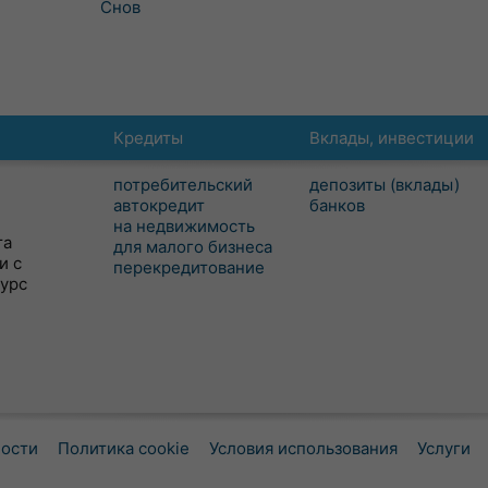
Снов
Кредиты
Вклады, инвестиции
потребительский
депозиты (вклады)
автокредит
банков
на недвижимость
та
для малого бизнеса
и с
перекредитование
сурс
ности
Политика cookie
Условия использования
Услуги