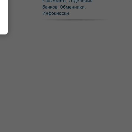
Банкоматы
,
Отделения
банков
,
Обменники
,
Инфокиоски