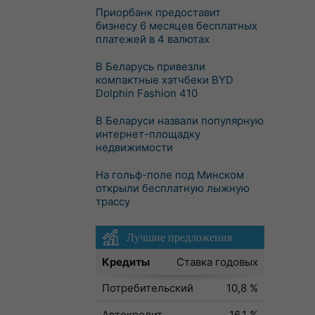
Приорбанк предоставит
бизнесу 6 месяцев бесплатных
платежей в 4 валютах
В Беларусь привезли
компактные хэтчбеки BYD
Dolphin Fashion 410
В Беларуси назвали популярную
интернет-площадку
недвижимости
На гольф-поле под Минском
открыли бесплатную лыжную
трассу
Лучшие предложения
Кредиты
Ставка годовых
Потребительский
10,8 %
Автокредит
16,1 %