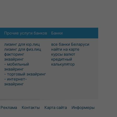
Прочие услуги банков
Банки
лизинг для юр.лиц
все банки Беларуси
лизинг для физ.лиц
найти на карте
факторинг
курсы валют
эквайринг
кредитный
- мобильный
калькулятор
эквайринг
- торговый эквайринг
- интернет-
эквайринг
Реклама
Контакты
Карта сайта
Информеры