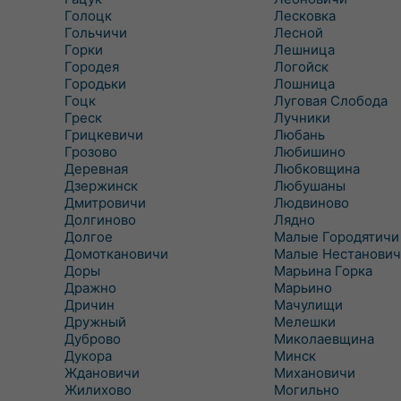
Голоцк
Лесковка
Гольчичи
Лесной
Горки
Лешница
Городея
Логойск
Городьки
Лошница
Гоцк
Луговая Слобода
Греск
Лучники
Грицкевичи
Любань
Грозово
Любишино
Деревная
Любковщина
Дзержинск
Любушаны
Дмитровичи
Людвиново
Долгиново
Лядно
Долгое
Малые Городятичи
Домоткановичи
Малые Нестанович
Доры
Марьина Горка
Дражно
Марьино
Дричин
Мачулищи
Дружный
Мелешки
Дуброво
Миколаевщина
Дукора
Минск
Ждановичи
Михановичи
Жилихово
Могильно