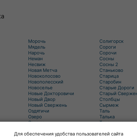
ка
Морочь
Солигорск
Мядель
Сороги
Нарочь
Сорочи
Неман
Сосны
Несвиж
Сосны 2
Новая Метча
Станьково
Новоколосово
Старица
Новополесский
Старобин
Новоселье
Старые Дороги
Новые Докторовичи
Старый Сверже
Новый Двор
Столбцы
Новый Свержень
Сырмеж
Оздятичи
Таль
Озеро
Талька
Озерцо
Танежицы
Околово
Тимковичи
Для обеспечения удобства пользователей сайта
Октябрь
Турец-Бояры