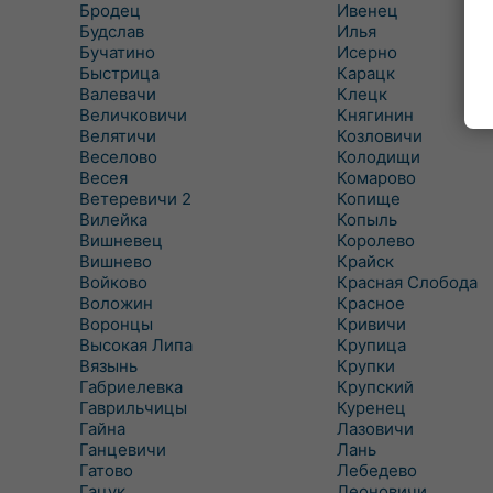
Бродец
Ивенец
Будслав
Илья
Бучатино
Исерно
Быстрица
Карацк
Валевачи
Клецк
Величковичи
Княгинин
Велятичи
Козловичи
Веселово
Колодищи
Весея
Комарово
Ветеревичи 2
Копище
Вилейка
Копыль
Вишневец
Королево
Вишнево
Крайск
Войково
Красная Слобода
Воложин
Красное
Воронцы
Кривичи
Высокая Липа
Крупица
Вязынь
Крупки
Габриелевка
Крупский
Гаврильчицы
Куренец
Гайна
Лазовичи
Ганцевичи
Лань
Гатово
Лебедево
Гацук
Леоновичи