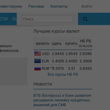
нвестируем
Реклама
Контакты
Войти
СТИ
ЕЩЕ
Лучшие курсы валют
НБ РБ
валюта
сдать
купить
мально
09.08.2026
фокиосков.
USD
2.9455
2.9545
2.9386
EUR
3.4005
3.4085
3.3908
RUB
100
3.5015
3.51
3.6365
Все курсы
НБ РБ
Новости
ВТБ (Беларусь) и Банк развития
расширили линейку кредитных
решений для СМБ