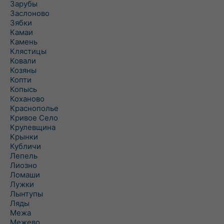
Зарубы
Заслоново
Зябки
Камаи
Камень
Клястицы
Ковали
Козяны
Копти
Копысь
Коханово
Краснополье
Кривое Село
Крулевщина
Крынки
Кубличи
Лепель
Лиозно
Ломаши
Лужки
Лынтупы
Ляды
Межа
Межево