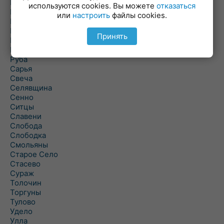
Погоща
используются cookies. Вы можете
отказаться
Подсвилье
или
настроить
файлы cookies.
Полоцк
Поставы
Принять
Прозороки
Россоны
Руба
Сарья
Свеча
Селявщина
Сенно
Ситцы
Славени
Слобода
Слободка
Смольяны
Старое Село
Стасево
Сураж
Толочин
Торгуны
Тулово
Удело
Улла