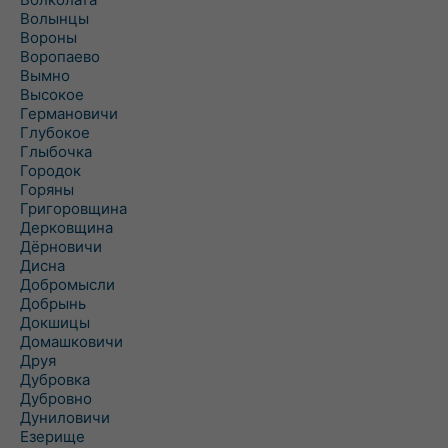
Волынцы
Вороны
Воропаево
Вымно
Высокое
Германовичи
Глубокое
Глыбочка
Городок
Горяны
Григоровщина
Дерковщина
Дёрновичи
Дисна
Добромысли
Добрынь
Докшицы
Домашковичи
Друя
Дубровка
Дубровно
Дуниловичи
Езерище