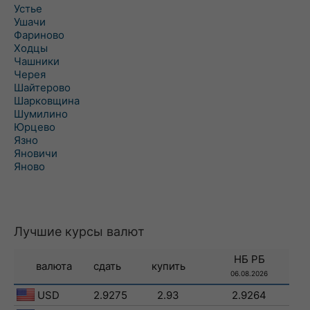
Устье
Ушачи
Фариново
Ходцы
Чашники
Черея
Шайтерово
Шарковщина
Шумилино
Юрцево
Язно
Яновичи
Яново
Лучшие курсы валют
НБ РБ
валюта
сдать
купить
06.08.2026
USD
2.9275
2.93
2.9264