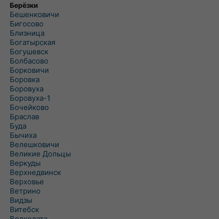
Берёзки
Бешенковичи
Бигосово
Близница
Богатырская
Богушевск
Болбасово
Борковичи
Боровка
Боровуха
Боровуха-1
Бочейково
Браслав
Буда
Бычиха
Велешковичи
Великие Дольцы
Веркуды
Верхнедвинск
Верховье
Ветрино
Видзы
Витебск
Волколата