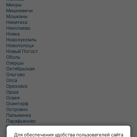
Миоры
Мишневичи
Мошканы
Никитиха
Николаево
Новка
Новолукомль
Новополоцк
Новый Погост
Оболь
Озерцы
Октябрьская
Ольгово
Опса
Ореховск
Орша
Освея
Осинторф
Островно
Пальминка
Парафьяново
Плисса
Повятье
Для обеспечения удобства пользователей сайта