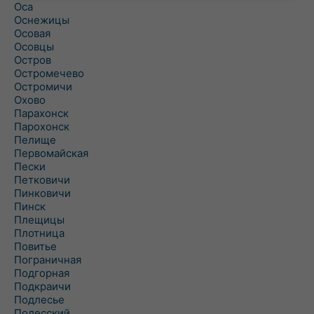
Оса
Оснежицы
Осовая
Осовцы
Остров
Остромечево
Остромичи
Охово
Парахонск
Парохонск
Пелище
Первомайская
Пески
Петковичи
Пинковичи
Пинск
Плещицы
Плотница
Повитье
Пограничная
Подгорная
Подкраичи
Подлесье
Полесский