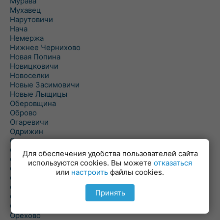
Мурава
Мухавец
Нарутовичи
Нача
Немержа
Нижнее Чернихово
Новая Попина
Новицковичи
Новоселки
Новые Засимовичи
Новые Лыщицы
Оберовщина
Оброво
Огаревичи
Одрижин
Оздамичи
Озяты
Для обеспечения удобства пользователей сайта
Олтуш
используются cookies. Вы можете
отказаться
Ольманы
или
настроить
файлы cookies.
Ольпень
Ольшаны
Принять
Омельная
Ополь
Орехово