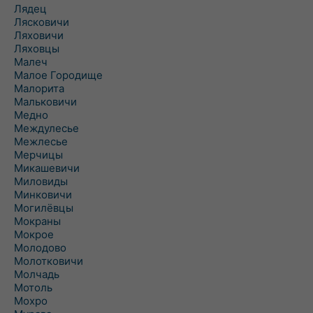
Лядец
Лясковичи
Ляховичи
Ляховцы
Малеч
Малое Городище
Малорита
Мальковичи
Медно
Междулесье
Межлесье
Мерчицы
Микашевичи
Миловиды
Минковичи
Могилёвцы
Мокраны
Мокрое
Молодово
Молотковичи
Молчадь
Мотоль
Мохро