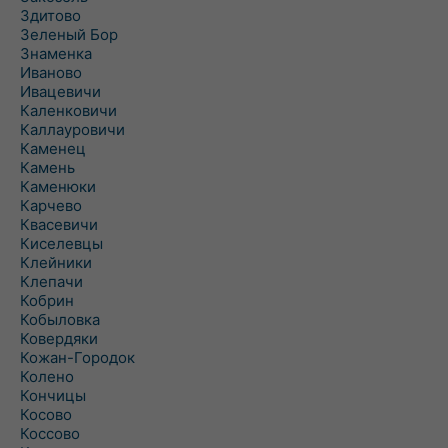
Здитово
Зеленый Бор
Знаменка
Иваново
Ивацевичи
Каленковичи
Каллауровичи
Каменец
Камень
Каменюки
Карчево
Квасевичи
Киселевцы
Клейники
Клепачи
Кобрин
Кобыловка
Ковердяки
Кожан-Городок
Колено
Кончицы
Косово
Коссово