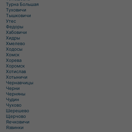
Турна Большая
Туховичи
Тышковичи
Утес
Федоры
Хабовичи
Хидры
Хмелево
Ходосы
Хомск
Хорева
Хоромск
Хотислав
Хотыничи
Чернавчицы
Черни
Черняны
Чудин
Чухово
Шерешево
Щерчово
Яечковичи
Язвинки