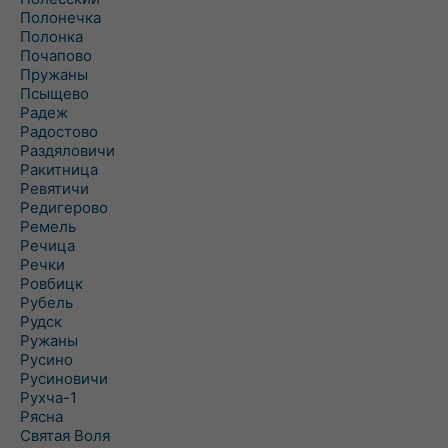
Полонечка
Полонка
Почапово
Пружаны
Псыщево
Радеж
Радостово
Раздяловичи
Ракитница
Ревятичи
Редигерово
Ремель
Речица
Речки
Ровбицк
Рубель
Рудск
Ружаны
Русино
Русиновичи
Рухча-1
Рясна
Святая Воля