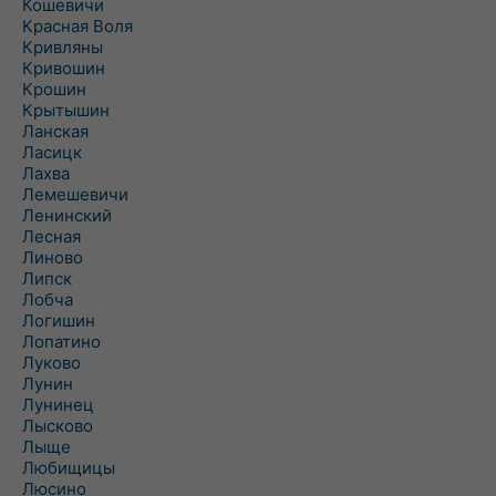
Кошевичи
Красная Воля
Кривляны
Кривошин
Крошин
Крытышин
Ланская
Ласицк
Лахва
Лемешевичи
Ленинский
Лесная
Линово
Липск
Лобча
Логишин
Лопатино
Луково
Лунин
Лунинец
Лысково
Лыще
Любищицы
Люсино