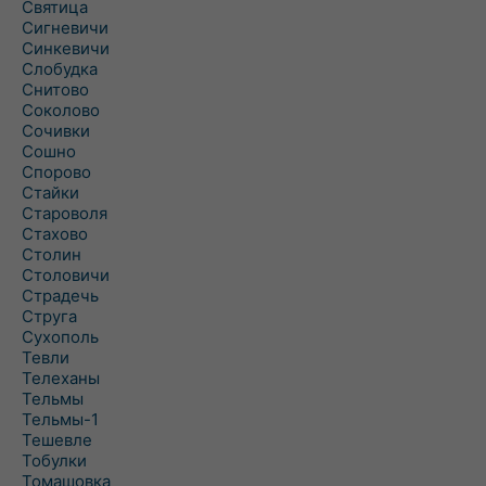
Святица
Сигневичи
Синкевичи
Слобудка
Снитово
Соколово
Сочивки
Сошно
Спорово
Стайки
Староволя
Стахово
Столин
Столовичи
Страдечь
Струга
Сухополь
Тевли
Телеханы
Тельмы
Тельмы-1
Тешевле
Тобулки
Томашовка