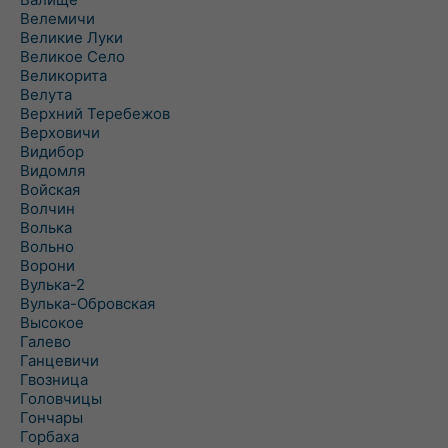
Велемичи
Великие Луки
Великое Село
Великорита
Велута
Верхний Теребежов
Верховичи
Видибор
Видомля
Войская
Волчин
Волька
Вольно
Ворони
Вулька-2
Вулька-Обровская
Высокое
Галево
Ганцевичи
Гвозница
Головчицы
Гончары
Горбаха