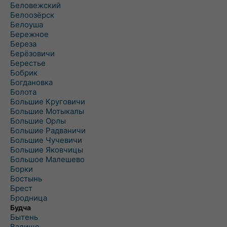
Беловежский
Белоозёрск
Белоуша
Бережное
Береза
Берёзовичи
Берестье
Бобрик
Богдановка
Болота
Большие Круговичи
Большие Мотыкалы
Большие Орлы
Большие Радваничи
Большие Чучевичи
Большие Яковчицы
Большое Малешево
Борки
Бостынь
Брест
Бродница
Будча
Бытень
Валище