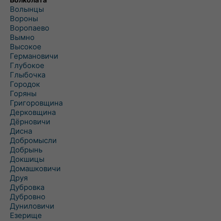
Волынцы
Вороны
Воропаево
Вымно
Высокое
Германовичи
Глубокое
Глыбочка
Городок
Горяны
Григоровщина
Дерковщина
Дёрновичи
Дисна
Добромысли
Добрынь
Докшицы
Домашковичи
Друя
Дубровка
Дубровно
Дуниловичи
Езерище