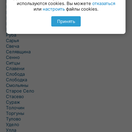
Погоща
используются cookies. Вы можете
отказаться
Подсвилье
или
настроить
файлы cookies.
Полоцк
Поставы
Принять
Прозороки
Россоны
Руба
Сарья
Свеча
Селявщина
Сенно
Ситцы
Славени
Слобода
Слободка
Смольяны
Старое Село
Стасево
Сураж
Толочин
Торгуны
Тулово
Удело
Улла