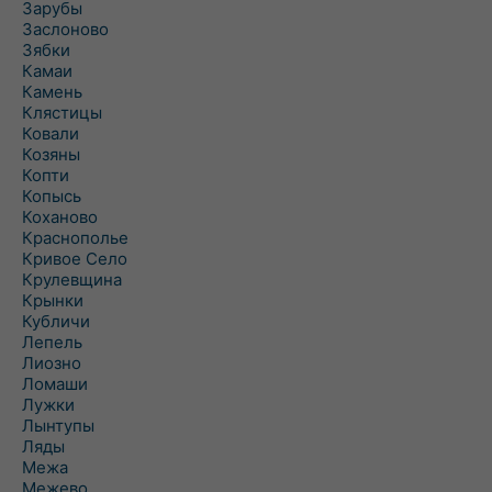
Зарубы
Заслоново
Зябки
Камаи
Камень
Клястицы
Ковали
Козяны
Копти
Копысь
Коханово
Краснополье
Кривое Село
Крулевщина
Крынки
Кубличи
Лепель
Лиозно
Ломаши
Лужки
Лынтупы
Ляды
Межа
Межево