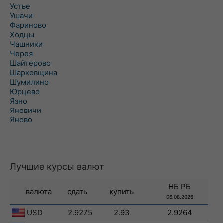
Устье
Ушачи
Фариново
Ходцы
Чашники
Черея
Шайтерово
Шарковщина
Шумилино
Юрцево
Язно
Яновичи
Яново
Лучшие курсы валют
НБ РБ
валюта
сдать
купить
06.08.2026
USD
2.9275
2.93
2.9264