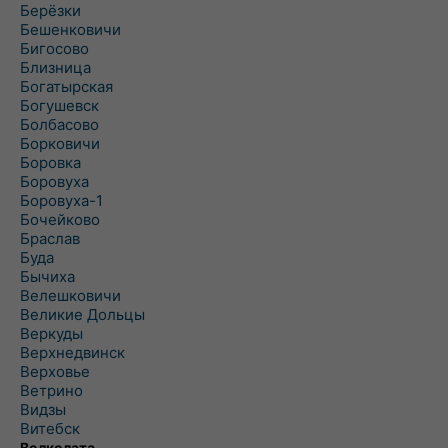
Берёзки
Бешенковичи
Бигосово
Близница
Богатырская
Богушевск
Болбасово
Борковичи
Боровка
Боровуха
Боровуха-1
Бочейково
Браслав
Буда
Бычиха
Велешковичи
Великие Дольцы
Веркуды
Верхнедвинск
Верховье
Ветрино
Видзы
Витебск
Волколата