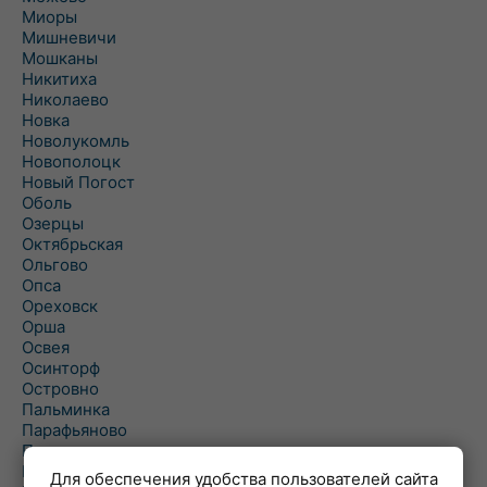
Миоры
Мишневичи
Мошканы
Никитиха
Николаево
Новка
Новолукомль
Новополоцк
Новый Погост
Оболь
Озерцы
Октябрьская
Ольгово
Опса
Ореховск
Орша
Освея
Осинторф
Островно
Пальминка
Парафьяново
Плисса
Повятье
Для обеспечения удобства пользователей сайта