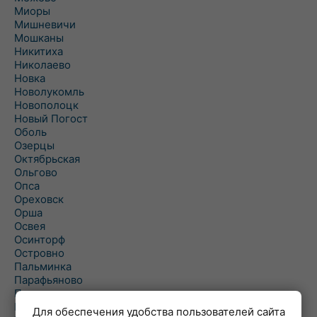
Миоры
Мишневичи
Мошканы
Никитиха
Николаево
Новка
Новолукомль
Новополоцк
Новый Погост
Оболь
Озерцы
Октябрьская
Ольгово
Опса
Ореховск
Орша
Освея
Осинторф
Островно
Пальминка
Парафьяново
Плисса
Повятье
Для обеспечения удобства пользователей сайта