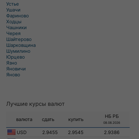
Устье
Ушачи
Фариново
Ходцы
Чашники
Черея
Шайтерово
Шарковщина
Шумилино
Юрцево
Язно
Яновичи
Яново
Лучшие курсы валют
НБ РБ
валюта
сдать
купить
08.08.2026
USD
2.9455
2.9545
2.9386