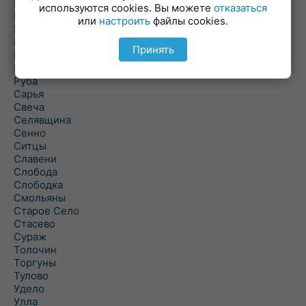
Погоща
используются cookies. Вы можете
отказаться
Подсвилье
или
настроить
файлы cookies.
Полоцк
Поставы
Принять
Прозороки
Россоны
Руба
Сарья
Свеча
Селявщина
Сенно
Ситцы
Славени
Слобода
Слободка
Смольяны
Старое Село
Стасево
Сураж
Толочин
Торгуны
Тулово
Удело
Улла