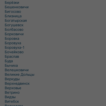
Берёзки
Бешенковичи
Бигосово
Близница
Богатырская
Богушевск
Болбасово
Борковичи
Боровка
Боровуха
Боровуха-1
Бочейково
Браслав
Буда
Бычиха
Велешковичи
Великие Дольцы
Веркуды
Верхнедвинск
Верховье
Ветрино
Видзы
Витебск
Волколата