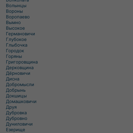
Волынцы
Вороны
Воропаево
Вымно
Высокое
Германовичи
Глубокое
Глыбочка
Городок
Горяны
Григоровщина
Дерковщина
Дёрновичи
Дисна
Добромысли
Добрынь
Докшицы
Домашковичи
Друя
Дубровка
Дубровно
Дуниловичи
Езерище