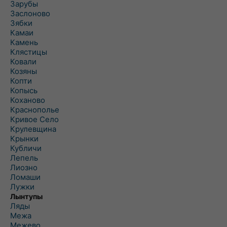
Зарубы
Заслоново
Зябки
Камаи
Камень
Клястицы
Ковали
Козяны
Копти
Копысь
Коханово
Краснополье
Кривое Село
Крулевщина
Крынки
Кубличи
Лепель
Лиозно
Ломаши
Лужки
Лынтупы
Ляды
Межа
Межево