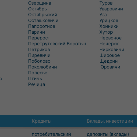
Озерщина
Туров
Октябрь
Уваровичи
Октябрьский
Уза
Осташковичи
Урицкое
Папоротное
Хойники
Паричи
Хутор
Перерост
Червоное
Перетрутовский Воротын
Чечерск
Петриков
Чирковичи
Пиревичи
Широкое
Поболово
Щедрин
Поколюбичи
Юровичи
Полесье
о
Птичь
Речица
Кредиты
Вклады, инвестиции
потребительский
депозиты (вклады)