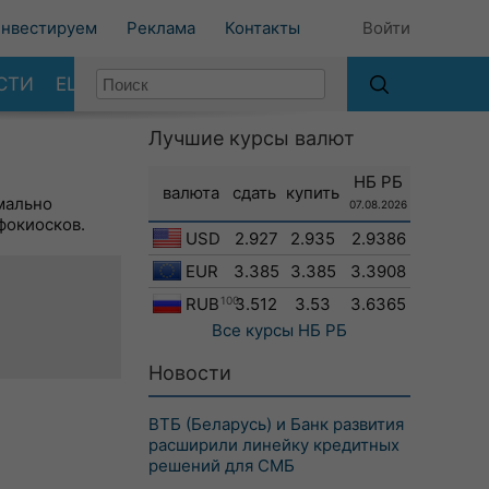
нвестируем
Реклама
Контакты
Войти
СТИ
ЕЩЕ
Лучшие курсы валют
НБ РБ
валюта
сдать
купить
мально
07.08.2026
фокиосков.
USD
2.927
2.935
2.9386
EUR
3.385
3.385
3.3908
RUB
100
3.512
3.53
3.6365
Все курсы
НБ РБ
Новости
ВТБ (Беларусь) и Банк развития
расширили линейку кредитных
решений для СМБ