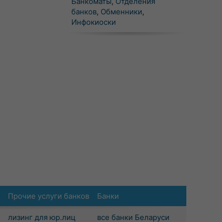
Банкоматы
,
Отделения
банков
,
Обменники
,
Инфокиоски
Прочие услуги банков
Банки
лизинг для юр.лиц
все банки Беларуси