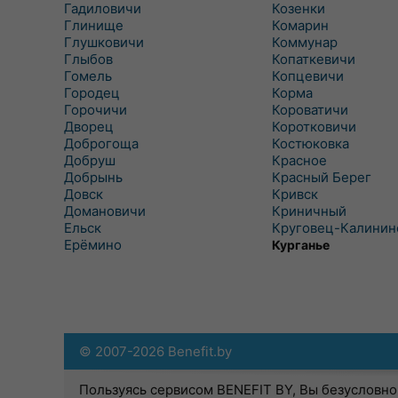
Гадиловичи
Козенки
Глинище
Комарин
Глушковичи
Коммунар
Глыбов
Копаткевичи
Гомель
Копцевичи
Городец
Корма
Горочичи
Короватичи
Дворец
Коротковичи
Доброгоща
Костюковка
Добруш
Красное
Добрынь
Красный Берег
Довск
Кривск
Домановичи
Криничный
Ельск
Круговец-Калинин
Ерёмино
Курганье
© 2007-2026 Benefit.by
Пользуясь сервисом BENEFIT BY, Вы безусловно