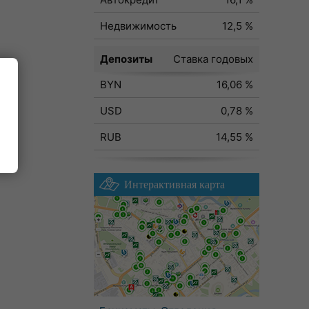
Недвижимость
12,5 %
Депозиты
Ставка годовых
BYN
16,06 %
ода
USD
0,78 %
RUB
14,55 %
Интерактивная карта