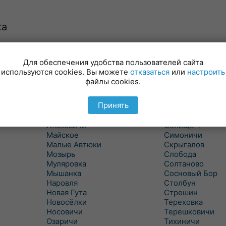
ка
Для обеспечения удобства пользователей сайта
Куритичи
Ровенская Слоб
используются cookies. Вы можете
отказаться
или
настроить
Лельчицы
Рогачев
файлы cookies.
Липов
Рогинь
Лиски
Рудня
Принять
Лоев
Савичи
Лукский
Светлогорск
Лясковичи
Селище-1
Майское
Симоничи
Малые Автюки
Скрыгалов
Мозырь
Слобода
Муляровка
Солтаново
Мышанка
Сосновый Бор
Наровля
Столбун
Новая Гута
Стрешин
Новосёлки
Тереховка
Носовичи
Терешковичи
Озаричи
Тихиничи