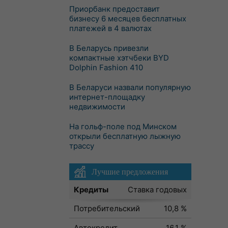
Приорбанк предоставит
бизнесу 6 месяцев бесплатных
платежей в 4 валютах
В Беларусь привезли
компактные хэтчбеки BYD
Dolphin Fashion 410
В Беларуси назвали популярную
интернет-площадку
недвижимости
На гольф-поле под Минском
открыли бесплатную лыжную
трассу
Лучшие предложения
Кредиты
Ставка годовых
Потребительский
10,8 %
Автокредит
16,1 %