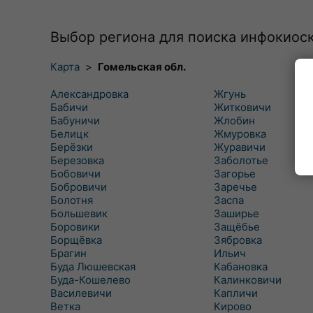
Выбор региона для поиска инфокиос
Карта
>
Гомельская обл.
Александровка
Жгунь
Бабичи
Житковичи
Бабуничи
Жлобин
Белицк
Жмуровка
Берёзки
Журавичи
Березовка
Заболотье
Бобовичи
Загорье
Бобровичи
Заречье
Болотня
Заспа
Большевик
Заширье
Боровики
Защёбье
Борщёвка
Зябровка
Брагин
Ильич
Буда Люшевская
Кабановка
Буда-Кошелево
Калинковичи
Василевичи
Капличи
Ветка
Кирово