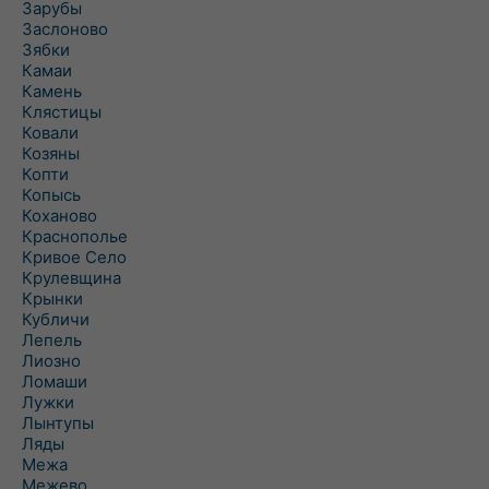
Зарубы
Заслоново
Зябки
Камаи
Камень
Клястицы
Ковали
Козяны
Копти
Копысь
Коханово
Краснополье
Кривое Село
Крулевщина
Крынки
Кубличи
Лепель
Лиозно
Ломаши
Лужки
Лынтупы
Ляды
Межа
Межево