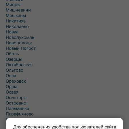
Миоры
Мишневичи
Мошканы
Никитиха
Николаево
Новка
Новолукомль
Новополоцк
Новый Погост
Оболь
Озерцы
Октябрьская
Ольгово
Опса
Ореховск
Орша
Освея
Осинторф
Островно
Пальминка
Парафьяново
Плисса
Повятье
Для обеспечения удобства пользователей сайта