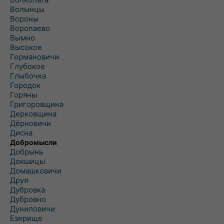
Волынцы
Вороны
Воропаево
Вымно
Высокое
Германовичи
Глубокое
Глыбочка
Городок
Горяны
Григоровщина
Дерковщина
Дёрновичи
Дисна
Добромысли
Добрынь
Докшицы
Домашковичи
Друя
Дубровка
Дубровно
Дуниловичи
Езерище