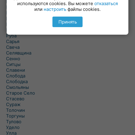
Погоща
используются cookies. Вы можете
отказаться
Подсвилье
или
настроить
файлы cookies.
Полоцк
Поставы
Принять
Прозороки
Россоны
Руба
Сарья
Свеча
Селявщина
Сенно
Ситцы
Славени
Слобода
Слободка
Смольяны
Старое Село
Стасево
Сураж
Толочин
Торгуны
Тулово
Удело
Улла