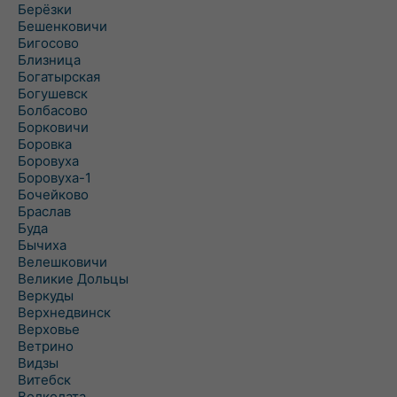
Берёзки
Бешенковичи
Бигосово
Близница
Богатырская
Богушевск
Болбасово
Борковичи
Боровка
Боровуха
Боровуха-1
Бочейково
Браслав
Буда
Бычиха
Велешковичи
Великие Дольцы
Веркуды
Верхнедвинск
Верховье
Ветрино
Видзы
Витебск
Волколата