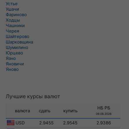
Устье
Ушачи
Фариново
Ходцы
Чашники
Черея
Шайтерово
Шарковщина
Шумилино
Юрцево
Язно
Яновичи
Яново
Лучшие курсы валют
НБ РБ
валюта
сдать
купить
09.08.2026
USD
2.9455
2.9545
2.9386