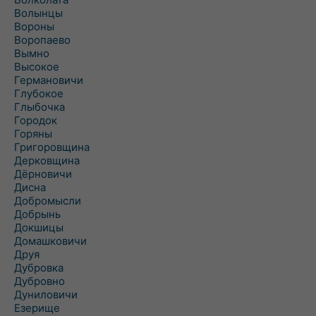
Волынцы
Вороны
Воропаево
Вымно
Высокое
Германовичи
Глубокое
Глыбочка
Городок
Горяны
Григоровщина
Дерковщина
Дёрновичи
Дисна
Добромысли
Добрынь
Докшицы
Домашковичи
Друя
Дубровка
Дубровно
Дуниловичи
Езерище