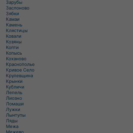
Зарубы
Заслоново
Зябки
Камаи
Камень
Клястицы
Ковали
Козяны
Копти
Копысь
Коханово
Краснополье
Кривое Село
Крулевщина
Крынки
Кубличи
Лепель
Лиозно
Ломаши
Лужки
Лынтупы
Ляды
Межа
Межево