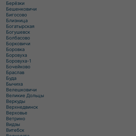
Берёзки
Бешенковичи
Бигосово
Близница
Богатырская
Богушевск
Болбасово
Борковичи
Боровка
Боровуха
Боровуха-1
Бочейково
Браслав
Буда
Бычиха
Велешковичи
Великие Дольцы
Веркуды
Верхнедвинск
Верховье
Ветрино
Видзы
Витебск
Волколата