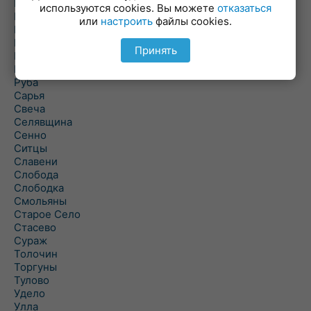
Погоща
используются cookies. Вы можете
отказаться
Подсвилье
или
настроить
файлы cookies.
Полоцк
Поставы
Принять
Прозороки
Россоны
Руба
Сарья
Свеча
Селявщина
Сенно
Ситцы
Славени
Слобода
Слободка
Смольяны
Старое Село
Стасево
Сураж
Толочин
Торгуны
Тулово
Удело
Улла