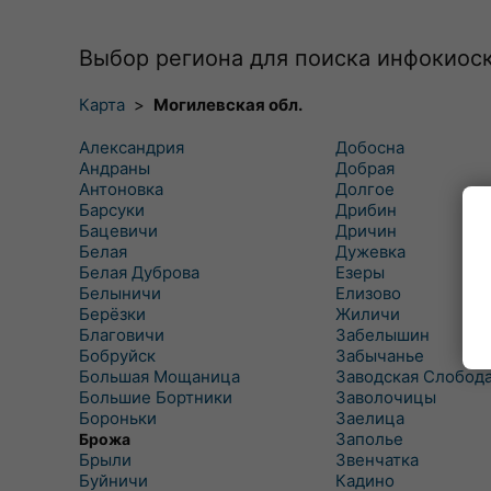
Выбор региона для поиска инфокиос
Карта
>
Могилевская обл.
Александрия
Добосна
Андраны
Добрая
Антоновка
Долгое
Барсуки
Дрибин
Бацевичи
Дричин
Белая
Дужевка
Белая Дуброва
Езеры
Белыничи
Елизово
Берёзки
Жиличи
Благовичи
Забелышин
Бобруйск
Забычанье
Большая Мощаница
Заводская Слобод
Большие Бортники
Заволочицы
Бороньки
Заелица
Заполье
Брожа
Брыли
Звенчатка
Буйничи
Кадино