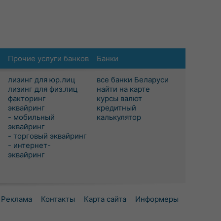
Прочие услуги банков
Банки
лизинг для юр.лиц
все банки Беларуси
лизинг для физ.лиц
найти на карте
факторинг
курсы валют
эквайринг
кредитный
- мобильный
калькулятор
эквайринг
- торговый эквайринг
- интернет-
эквайринг
Реклама
Контакты
Карта сайта
Информеры