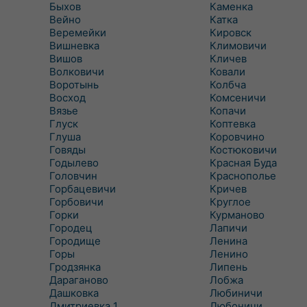
Быхов
Каменка
Вейно
Катка
Веремейки
Кировск
Вишневка
Климовичи
Вишов
Кличев
Волковичи
Ковали
Воротынь
Колбча
Восход
Комсеничи
Вязье
Копачи
Глуск
Коптевка
Глуша
Коровчино
Говяды
Костюковичи
Годылево
Красная Буда
Головчин
Краснополье
Горбацевичи
Кричев
Горбовичи
Круглое
Горки
Курманово
Городец
Лапичи
Городище
Ленина
Горы
Ленино
Гродзянка
Липень
Дараганово
Лобжа
Дашковка
Любиничи
Дмитриевка 1
Любоничи