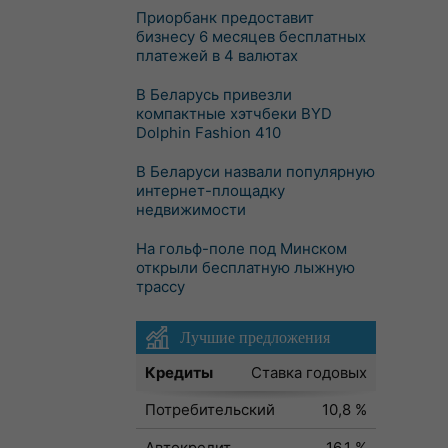
Приорбанк предоставит
бизнесу 6 месяцев бесплатных
платежей в 4 валютах
В Беларусь привезли
компактные хэтчбеки BYD
Dolphin Fashion 410
В Беларуси назвали популярную
интернет-площадку
недвижимости
На гольф-поле под Минском
открыли бесплатную лыжную
трассу
Лучшие предложения
Кредиты
Ставка годовых
Потребительский
10,8 %
Автокредит
16,1 %