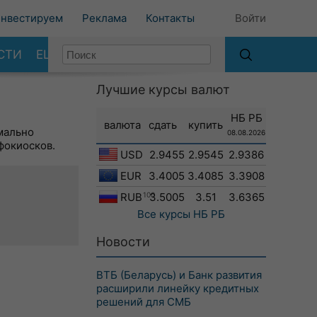
нвестируем
Реклама
Контакты
Войти
СТИ
ЕЩЕ
Лучшие курсы валют
НБ РБ
валюта
сдать
купить
мально
08.08.2026
фокиосков.
USD
2.9455
2.9545
2.9386
EUR
3.4005
3.4085
3.3908
RUB
100
3.5005
3.51
3.6365
Все курсы
НБ РБ
Новости
ВТБ (Беларусь) и Банк развития
расширили линейку кредитных
решений для СМБ