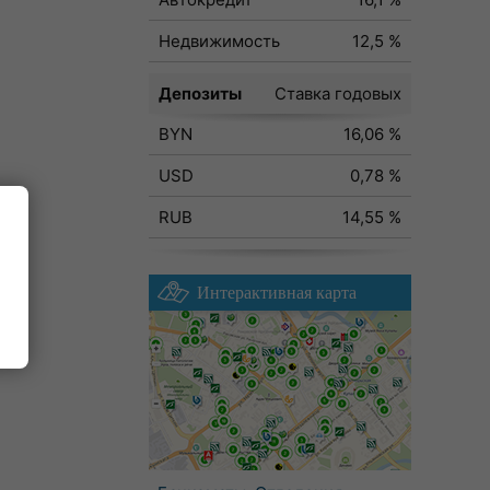
Недвижимость
12,5 %
Депозиты
Ставка годовых
BYN
16,06 %
USD
0,78 %
RUB
14,55 %
Интерактивная карта