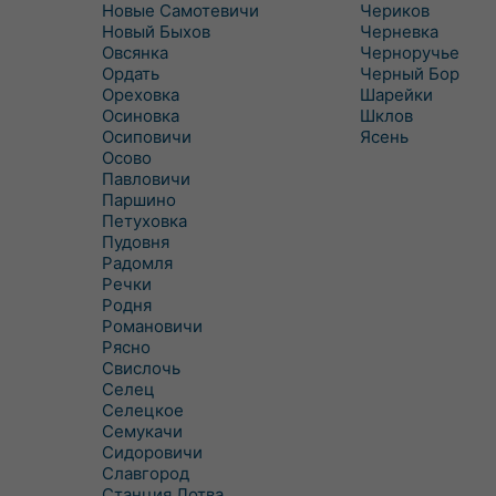
Новые Самотевичи
Чериков
Новый Быхов
Черневка
Овсянка
Черноручье
Ордать
Черный Бор
Ореховка
Шарейки
Осиновка
Шклов
Осиповичи
Ясень
Осово
Павловичи
Паршино
Петуховка
Пудовня
Радомля
Речки
Родня
Романовичи
Рясно
Свислочь
Селец
Селецкое
Семукачи
Сидоровичи
Славгород
Станция Лотва