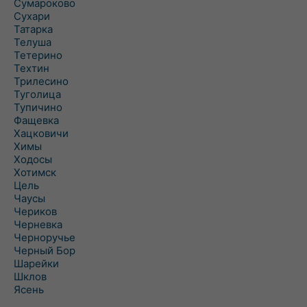
Сумароково
Сухари
Татарка
Телуша
Тетерино
Техтин
Трилесино
Туголица
Тупичино
Фащевка
Хацковичи
Химы
Ходосы
Хотимск
Цель
Чаусы
Чериков
Черневка
Черноручье
Черный Бор
Шарейки
Шклов
Ясень