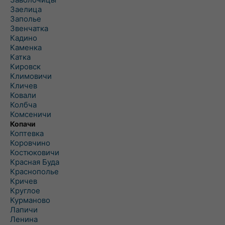
Заелица
Заполье
Звенчатка
Кадино
Каменка
Катка
Кировск
Климовичи
Кличев
Ковали
Колбча
Комсеничи
Копачи
Коптевка
Коровчино
Костюковичи
Красная Буда
Краснополье
Кричев
Круглое
Курманово
Лапичи
Ленина