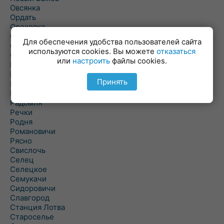
Овсянка
Ордать
Ореховка
Осиновка
Для обеспечения удобства пользователей сайта
Осиповичи
используются cookies. Вы можете
отказаться
Осово
или
настроить
файлы cookies.
Павловичи
Паршино
Принять
Петуховка
Пудовня
Радомля
Речки
Родня
Романовичи
Рясно
Свислочь
Селец
Селецкое
Семукачи
Сидоровичи
Славгород
Станция Лотва
Староселье