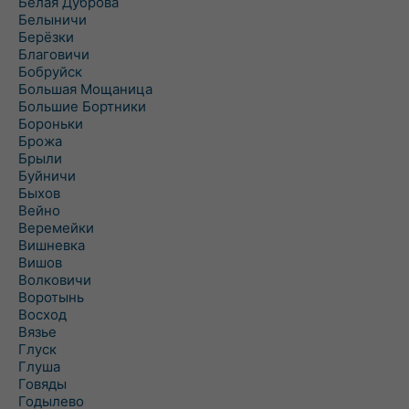
Белая Дуброва
Белыничи
Берёзки
Благовичи
Бобруйск
Большая Мощаница
Большие Бортники
Бороньки
Брожа
Брыли
Буйничи
Быхов
Вейно
Веремейки
Вишневка
Вишов
Волковичи
Воротынь
Восход
Вязье
Глуск
Глуша
Говяды
Годылево