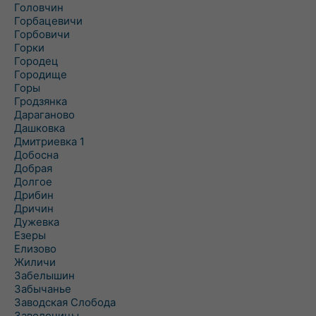
Головчин
Горбацевичи
Горбовичи
Горки
Городец
Городище
Горы
Гродзянка
Дараганово
Дашковка
Дмитриевка 1
Добосна
Добрая
Долгое
Дрибин
Дричин
Дужевка
Езеры
Елизово
Жиличи
Забелышин
Забычанье
Заводская Слобода
Заволочицы