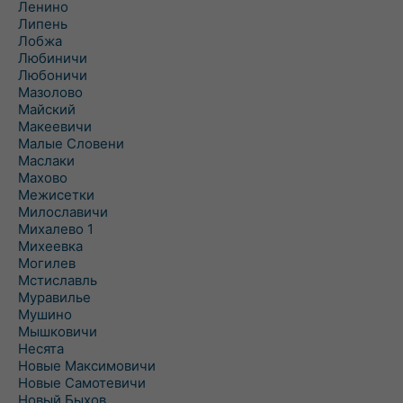
Ленино
Липень
Лобжа
Любиничи
Любоничи
Мазолово
Майский
Макеевичи
Малые Словени
Маслаки
Махово
Межисетки
Милославичи
Михалево 1
Михеевка
Могилев
Мстиславль
Муравилье
Мушино
Мышковичи
Несята
Новые Максимовичи
Новые Самотевичи
Новый Быхов