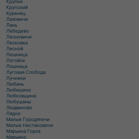
Крупки
Крупский
Куренец
Лазовичи
Лань
Лебедево
Леоновичи
Лесковка
Лесной
Лешница
Логойск
Лошница
Луговая Слобода
Лучники
Любань
Любишино
Любковщина
Любушаны
Людвиново
Лядно
Малые Городятичи
Малые Нестановичи
Марьина Горка
Марьино