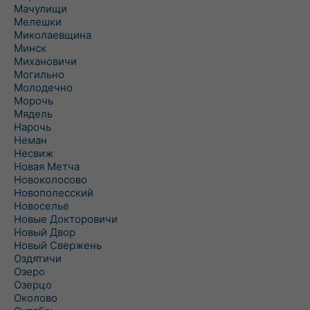
Мачулищи
Мелешки
Миколаевщина
Минск
Михановичи
Могильно
Молодечно
Морочь
Мядель
Нарочь
Неман
Несвиж
Новая Метча
Новоколосово
Новополесский
Новоселье
Новые Докторовичи
Новый Двор
Новый Свержень
Оздятичи
Озеро
Озерцо
Околово