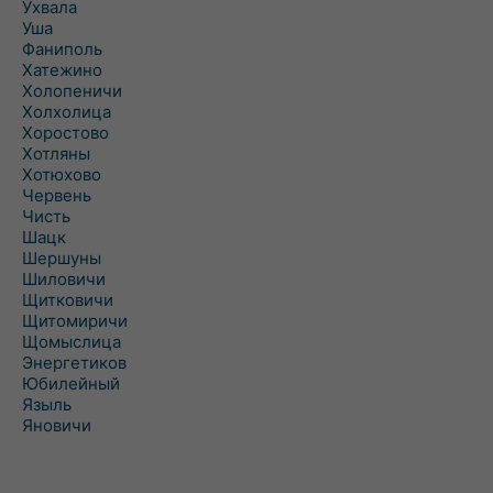
Ухвала
Уша
Фаниполь
Хатежино
Холопеничи
Холхолица
Хоростово
Хотляны
Хотюхово
Червень
Чисть
Шацк
Шершуны
Шиловичи
Щитковичи
Щитомиричи
Щомыслица
Энергетиков
Юбилейный
Языль
Яновичи