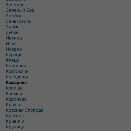
Заямное
Зеленый Бор
Зембин
Зеньковичи
Знамя
Зубки
Ивенец
Илья
Исерно
Карацк
Клецк
Княгинин
Козловичи
Колодищи
Комарово
Копище
Копыль
Королево
Крайск
Красная Слобода
Красное
Кривичи
Крупица