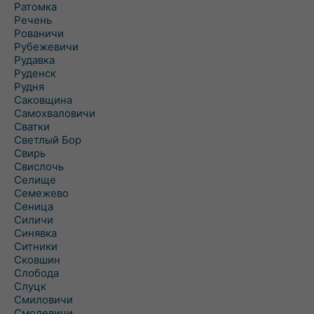
Ратомка
Речень
Рованичи
Рубежевичи
Рудавка
Руденск
Рудня
Саковщина
Самохваловичи
Сватки
Светлый Бор
Свирь
Свислочь
Селище
Семежево
Сеница
Силичи
Синявка
Ситники
Сковшин
Слобода
Слуцк
Смиловичи
Смолевичи