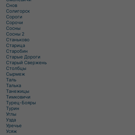
Снов
Солигорск
Сороги
Сорочи
Сосны
Сосны 2
Станьково
Старица
Старобин
Старые Дороги
Старый Свержень
Столбцы
Сырмеж
Таль
Талька
Танежицы
Тимковичи
Турец-Бояры
Турин
Углы
Узда
Уречье
Усяж