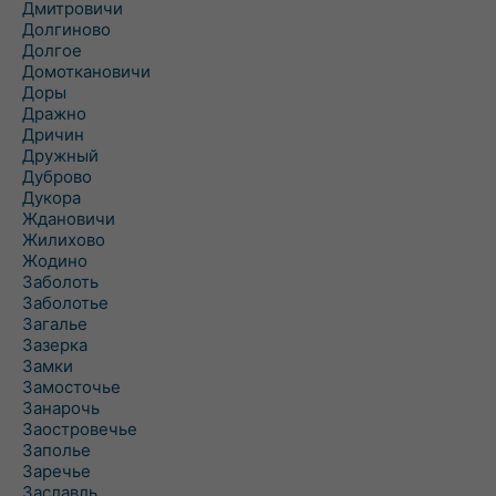
Дмитровичи
Долгиново
Долгое
Домоткановичи
Доры
Дражно
Дричин
Дружный
Дуброво
Дукора
Ждановичи
Жилихово
Жодино
Заболоть
Заболотье
Загалье
Зазерка
Замки
Замосточье
Занарочь
Заостровечье
Заполье
Заречье
Заславль