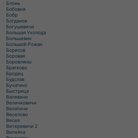
Блонь
Бобовня
Бобр
Богданов
Богушевичи
Большая Ухолода
Большевик
Большой Рожан
Борисов
Боровая
Боровляны
Братково
Бродец
Будслав
Бучатино
Быстрица
Валевачи
Величковичи
Велятичи
Веселово
Весея
Ветеревичи 2
Вилейка
Вишневец