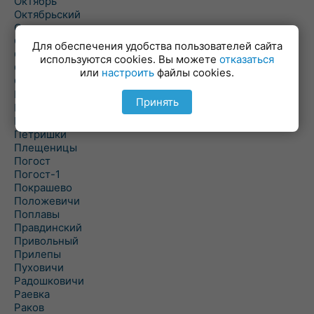
Октябрь
Октябрьский
Олехновичи
Омговичи
Для обеспечения удобства пользователей сайта
Оношки
используются cookies. Вы можете
отказаться
Осовец
или
настроить
файлы cookies.
Острошицкий Городок
Пасека
Принять
Пастовичи
Першаи
Петришки
Плещеницы
Погост
Погост-1
Покрашево
Положевичи
Поплавы
Правдинский
Привольный
Прилепы
Пуховичи
Радошковичи
Раевка
Раков