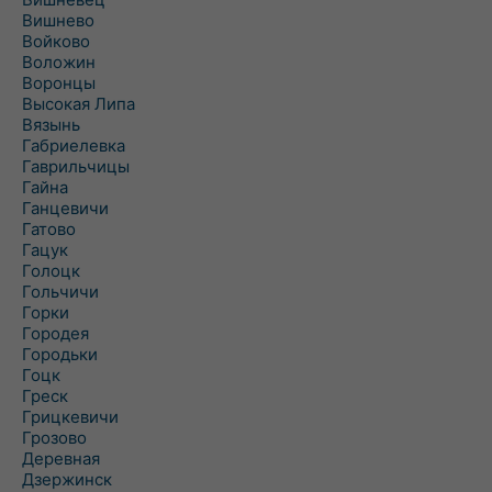
Вишнево
Войково
Воложин
Воронцы
Высокая Липа
Вязынь
Габриелевка
Гаврильчицы
Гайна
Ганцевичи
Гатово
Гацук
Голоцк
Гольчичи
Горки
Городея
Городьки
Гоцк
Греск
Грицкевичи
Грозово
Деревная
Дзержинск