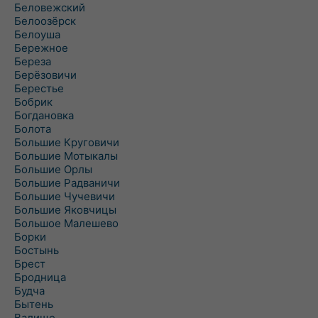
Беловежский
Белоозёрск
Белоуша
Бережное
Береза
Берёзовичи
Берестье
Бобрик
Богдановка
Болота
Большие Круговичи
Большие Мотыкалы
Большие Орлы
Большие Радваничи
Большие Чучевичи
Большие Яковчицы
Большое Малешево
Борки
Бостынь
Брест
Бродница
Будча
Бытень
Валище