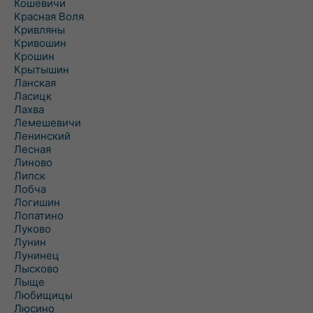
Кошевичи
Красная Воля
Кривляны
Кривошин
Крошин
Крытышин
Ланская
Ласицк
Лахва
Лемешевичи
Ленинский
Лесная
Линово
Липск
Лобча
Логишин
Лопатино
Луково
Лунин
Лунинец
Лысково
Лыще
Любищицы
Люсино