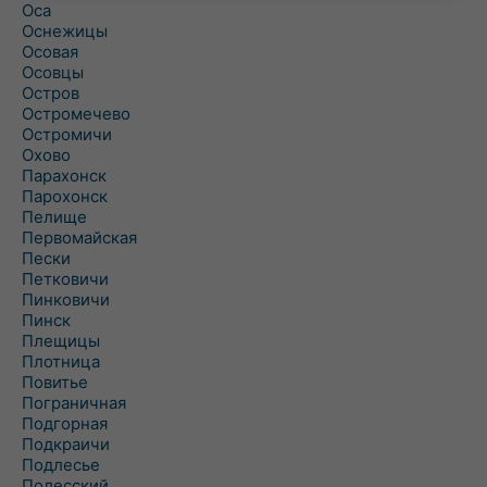
Оса
Оснежицы
Осовая
Осовцы
Остров
Остромечево
Остромичи
Охово
Парахонск
Парохонск
Пелище
Первомайская
Пески
Петковичи
Пинковичи
Пинск
Плещицы
Плотница
Повитье
Пограничная
Подгорная
Подкраичи
Подлесье
Полесский