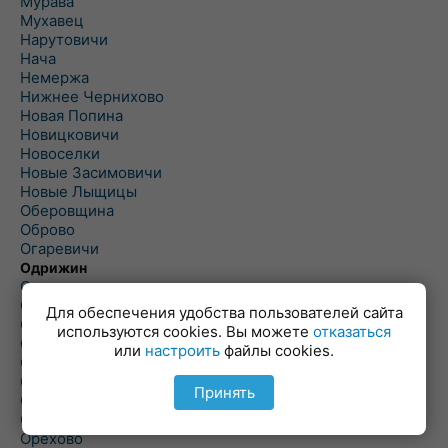
Мурава
Мухавец
Нарутовичи
Нача
Немержа
Нижнее Чернихово
Новая Попина
Новицковичи
Новоселки
Новые Засимовичи
Новые Лыщицы
Оберовщина
Оброво
Огаревичи
Одрижин
Оздамичи
Озяты
Для обеспечения удобства пользователей сайта
Олтуш
используются cookies. Вы можете
отказаться
Ольманы
или
настроить
файлы cookies.
Ольпень
Ольшаны
Принять
Омельная
Ополь
Орехово