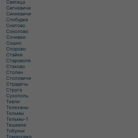
Святица
Сигневичи
Синкевичи
Слобудка
Снитово
Соколово
Сочивки
Сошно
Спорово
Стайки
Староволя
Стахово
Столин
Столовичи
Страдечь
Струга
Сухополь
Тевли
Телеханы
Тельмы
Тельмы-1
Тешевле
Тобулки
Томашовка