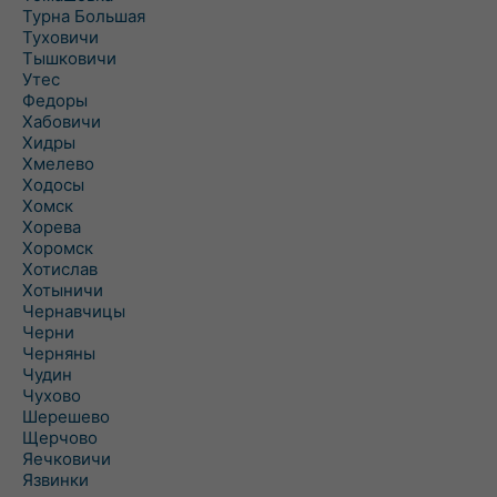
Турна Большая
Туховичи
Тышковичи
Утес
Федоры
Хабовичи
Хидры
Хмелево
Ходосы
Хомск
Хорева
Хоромск
Хотислав
Хотыничи
Чернавчицы
Черни
Черняны
Чудин
Чухово
Шерешево
Щерчово
Яечковичи
Язвинки