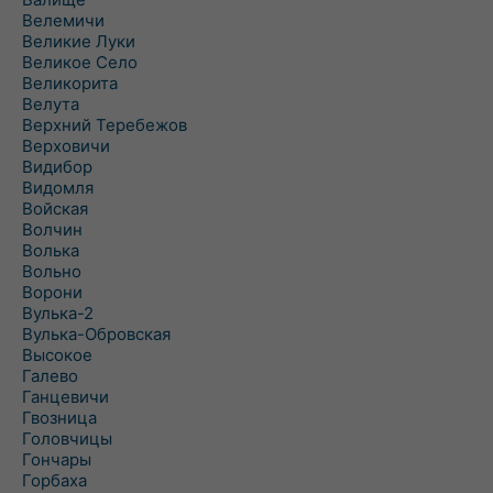
Велемичи
Великие Луки
Великое Село
Великорита
Велута
Верхний Теребежов
Верховичи
Видибор
Видомля
Войская
Волчин
Волька
Вольно
Ворони
Вулька-2
Вулька-Обровская
Высокое
Галево
Ганцевичи
Гвозница
Головчицы
Гончары
Горбаха