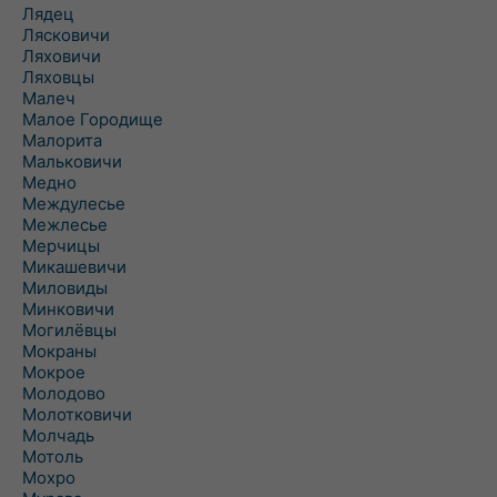
Лядец
Лясковичи
Ляховичи
Ляховцы
Малеч
Малое Городище
Малорита
Мальковичи
Медно
Междулесье
Межлесье
Мерчицы
Микашевичи
Миловиды
Минковичи
Могилёвцы
Мокраны
Мокрое
Молодово
Молотковичи
Молчадь
Мотоль
Мохро