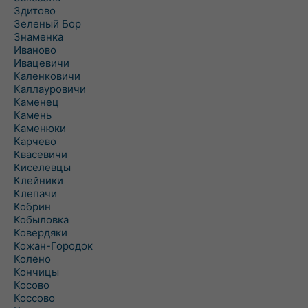
Здитово
Зеленый Бор
Знаменка
Иваново
Ивацевичи
Каленковичи
Каллауровичи
Каменец
Камень
Каменюки
Карчево
Квасевичи
Киселевцы
Клейники
Клепачи
Кобрин
Кобыловка
Ковердяки
Кожан-Городок
Колено
Кончицы
Косово
Коссово