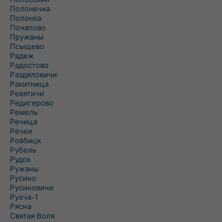
Полонечка
Полонка
Почапово
Пружаны
Псыщево
Радеж
Радостово
Раздяловичи
Ракитница
Ревятичи
Редигерово
Ремель
Речица
Речки
Ровбицк
Рубель
Рудск
Ружаны
Русино
Русиновичи
Рухча-1
Рясна
Святая Воля