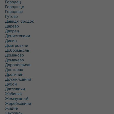
Городец
Городище
Городная
Гутово
Давид-Городок
Дарево
Дворец
Денисковичи
Дивин
Дмитровичи
Добромысль
Доманово
Домачево
Доропеевичи
Достоево
Дрогичин
Дружиловичи
Дубой
Дятловичи
Жабинка
Жемчужный
Жеребковичи
Жидче
Закозель