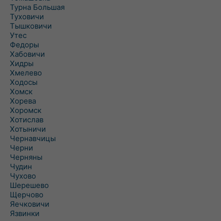
Турна Большая
Туховичи
Тышковичи
Утес
Федоры
Хабовичи
Хидры
Хмелево
Ходосы
Хомск
Хорева
Хоромск
Хотислав
Хотыничи
Чернавчицы
Черни
Черняны
Чудин
Чухово
Шерешево
Щерчово
Яечковичи
Язвинки