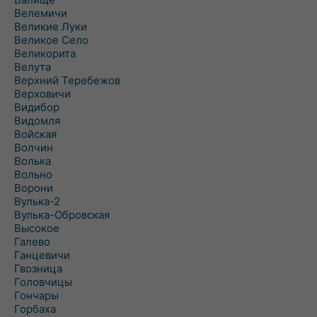
Велемичи
Великие Луки
Великое Село
Великорита
Велута
Верхний Теребежов
Верховичи
Видибор
Видомля
Войская
Волчин
Волька
Вольно
Ворони
Вулька-2
Вулька-Обровская
Высокое
Галево
Ганцевичи
Гвозница
Головчицы
Гончары
Горбаха