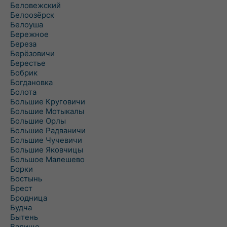
Беловежский
Белоозёрск
Белоуша
Бережное
Береза
Берёзовичи
Берестье
Бобрик
Богдановка
Болота
Большие Круговичи
Большие Мотыкалы
Большие Орлы
Большие Радваничи
Большие Чучевичи
Большие Яковчицы
Большое Малешево
Борки
Бостынь
Брест
Бродница
Будча
Бытень
Валище