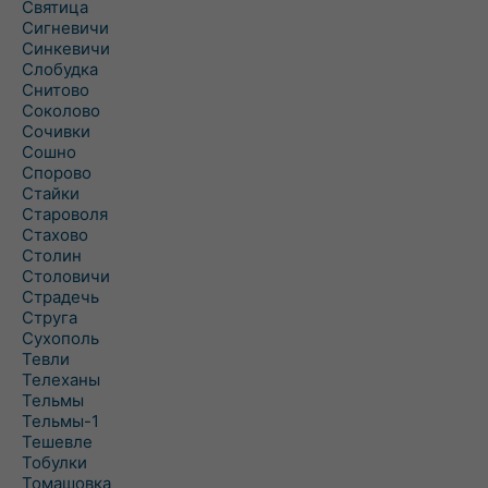
Святица
Сигневичи
Синкевичи
Слобудка
Снитово
Соколово
Сочивки
Сошно
Спорово
Стайки
Староволя
Стахово
Столин
Столовичи
Страдечь
Струга
Сухополь
Тевли
Телеханы
Тельмы
Тельмы-1
Тешевле
Тобулки
Томашовка