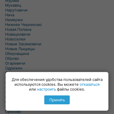
Мурава
Мухавец
Нарутовичи
Нача
Немержа
Нижнее Чернихово
Новая Попина
Новицковичи
Новоселки
Новые Засимовичи
Новые Лыщицы
Оберовщина
Оброво
Огаревичи
Одрижин
Оздамичи
Озяты
Для обеспечения удобства пользователей сайта
Олтуш
используются cookies. Вы можете
отказаться
Ольманы
или
настроить
файлы cookies.
Ольпень
Ольшаны
Принять
Омельная
Ополь
Орехово