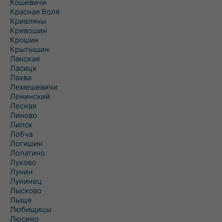
Кошевичи
Красная Воля
Кривляны
Кривошин
Крошин
Крытышин
Ланская
Ласицк
Лахва
Лемешевичи
Ленинский
Лесная
Линово
Липск
Лобча
Логишин
Лопатино
Луково
Лунин
Лунинец
Лысково
Лыще
Любищицы
Люсино