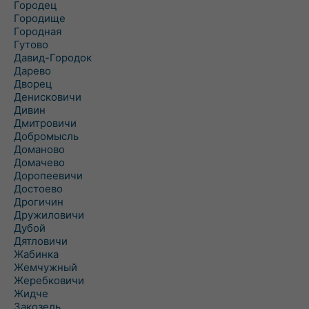
Городец
Городище
Городная
Гутово
Давид-Городок
Дарево
Дворец
Денисковичи
Дивин
Дмитровичи
Добромысль
Доманово
Домачево
Доропеевичи
Достоево
Дрогичин
Дружиловичи
Дубой
Дятловичи
Жабинка
Жемчужный
Жеребковичи
Жидче
Закозель