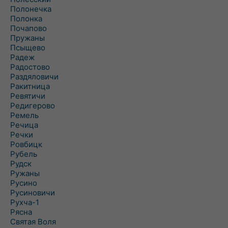
Полонечка
Полонка
Почапово
Пружаны
Псыщево
Радеж
Радостово
Раздяловичи
Ракитница
Ревятичи
Редигерово
Ремель
Речица
Речки
Ровбицк
Рубель
Рудск
Ружаны
Русино
Русиновичи
Рухча-1
Рясна
Святая Воля