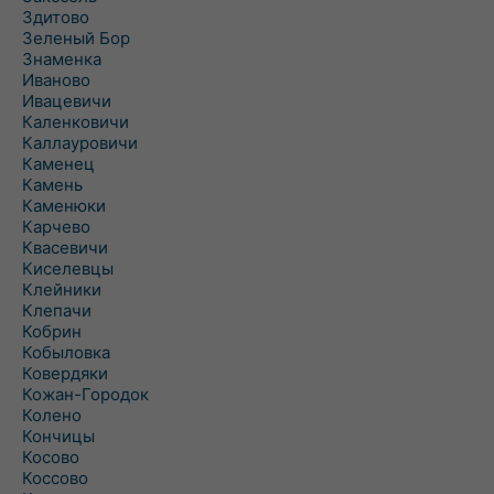
Здитово
Зеленый Бор
Знаменка
Иваново
Ивацевичи
Каленковичи
Каллауровичи
Каменец
Камень
Каменюки
Карчево
Квасевичи
Киселевцы
Клейники
Клепачи
Кобрин
Кобыловка
Ковердяки
Кожан-Городок
Колено
Кончицы
Косово
Коссово