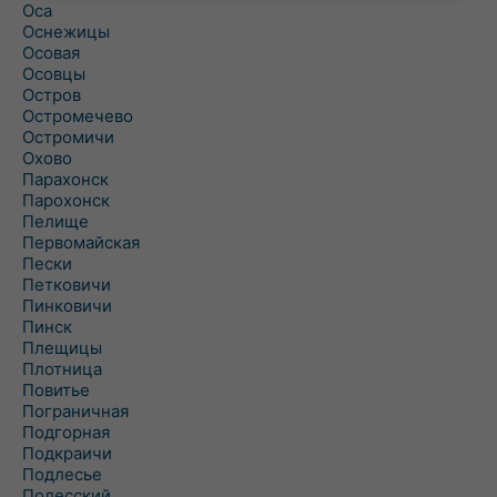
Оса
Оснежицы
Осовая
Осовцы
Остров
Остромечево
Остромичи
Охово
Парахонск
Парохонск
Пелище
Первомайская
Пески
Петковичи
Пинковичи
Пинск
Плещицы
Плотница
Повитье
Пограничная
Подгорная
Подкраичи
Подлесье
Полесский