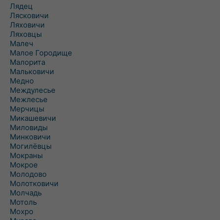
Лядец
Лясковичи
Ляховичи
Ляховцы
Малеч
Малое Городище
Малорита
Мальковичи
Медно
Междулесье
Межлесье
Мерчицы
Микашевичи
Миловиды
Минковичи
Могилёвцы
Мокраны
Мокрое
Молодово
Молотковичи
Молчадь
Мотоль
Мохро