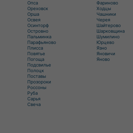
Опса
Фариново
Ореховск
Ходцы
Орша
Чашники
Освея
Черея
Осинторф
Шайтерово
Островно
Шарковщина
Пальминка
Шумилино
Парафьяново
Юрцево
Плисса
Язно
Повятье
Яновичи
Погоща
Яново
Подсвилье
Полоцк
Поставы
Прозороки
Россоны
Руба
Сарья
Свеча