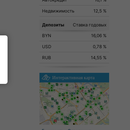
Недвижимость
12,5 %
Депозиты
Ставка годовых
BYN
16,06 %
USD
0,78 %
RUB
14,55 %
Интерактивная карта