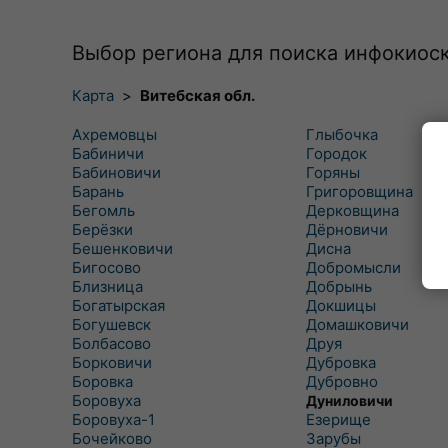
Выбор региона для поиска инфокиос
Карта
>
Витебская обл.
Ахремовцы
Глыбочка
Бабиничи
Городок
Бабиновичи
Горяны
Барань
Григоровщина
Бегомль
Дерковщина
Берёзки
Дёрновичи
Бешенковичи
Дисна
Бигосово
Добромысли
Близница
Добрынь
Богатырская
Докшицы
Богушевск
Домашковичи
Болбасово
Друя
Борковичи
Дубровка
Боровка
Дубровно
Боровуха
Дуниловичи
Боровуха-1
Езерище
Бочейково
Зарубы