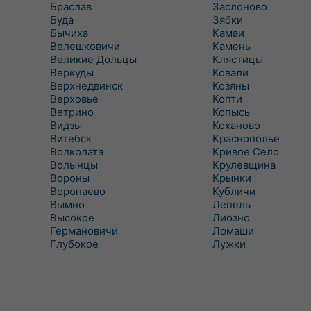
Браслав
Заслоново
Буда
Зябки
Бычиха
Камаи
Велешковичи
Камень
Великие Дольцы
Клястицы
Веркуды
Ковали
Верхнедвинск
Козяны
Верховье
Копти
Ветрино
Копысь
Видзы
Коханово
Витебск
Краснополье
Волколата
Кривое Село
Волынцы
Крулевщина
Вороны
Крынки
Воропаево
Кубличи
Вымно
Лепель
Высокое
Лиозно
Германовичи
Ломаши
Глубокое
Лужки