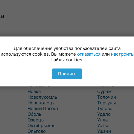
ка
Лынтупы
Селявщина
Ляды
Сенно
Для обеспечения удобства пользователей сайта
Межа
Ситцы
используются cookies. Вы можете
отказаться
или
настроить
Межево
Славени
файлы cookies.
Миоры
Слобода
Мишневичи
Слободка
Принять
Мошканы
Смольяны
Никитиха
Старое Село
Николаево
Стасево
Новка
Сураж
Новолукомль
Толочин
Новополоцк
Торгуны
Новый Погост
Тулово
Оболь
Удело
Озерцы
Улла
Октябрьская
Устье
Ольгово
Ушачи