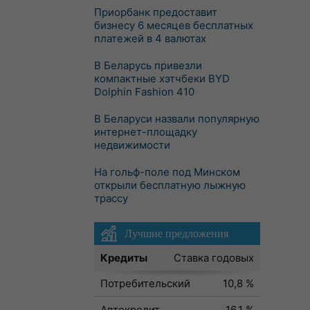
Приорбанк предоставит
бизнесу 6 месяцев бесплатных
платежей в 4 валютах
В Беларусь привезли
компактные хэтчбеки BYD
Dolphin Fashion 410
В Беларуси назвали популярную
интернет-площадку
недвижимости
На гольф-поле под Минском
открыли бесплатную лыжную
трассу
Лучшие предложения
Кредиты
Ставка годовых
Потребительский
10,8 %
Автокредит
16,1 %