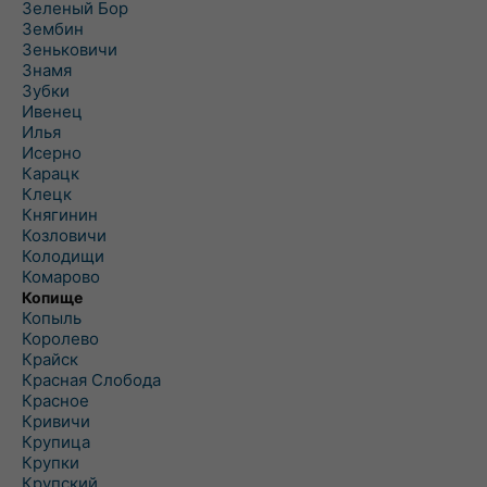
Зеленый Бор
Зембин
Зеньковичи
Знамя
Зубки
Ивенец
Илья
Исерно
Карацк
Клецк
Княгинин
Козловичи
Колодищи
Комарово
Копище
Копыль
Королево
Крайск
Красная Слобода
Красное
Кривичи
Крупица
Крупки
Крупский