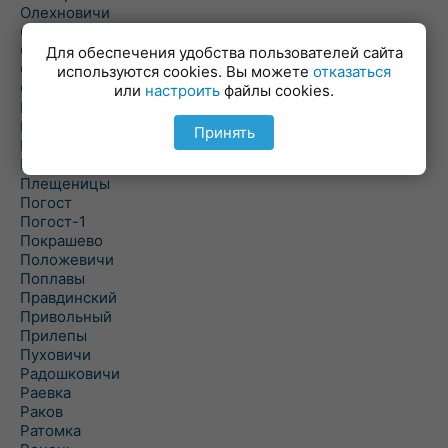
Олехновичи
Омговичи
Оношки
Для обеспечения удобства пользователей сайта
Осовец
используются cookies. Вы можете
отказаться
Острошицкий Городок
или
настроить
файлы cookies.
Пасека
Пастовичи
Принять
Першаи
Петришки
Плещеницы
Погост
Погост-1
Покрашево
Положевичи
Поплавы
Правдинский
Привольный
Прилепы
Пуховичи
Радошковичи
Раевка
Раков
Ратомка