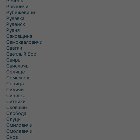
Речень
Рованичи
Рубежевичи
Рудавка
Руденск
Рудня
Саковщина
Самохваловичи
Сватки
Светлый Бор
Свирь
Свислочь
Селище
Семежево
Сеница
Силичи
Синявка
Ситники
Сковшин
Слобода
Слуцк
Смиловичи
Смолевичи
Снов