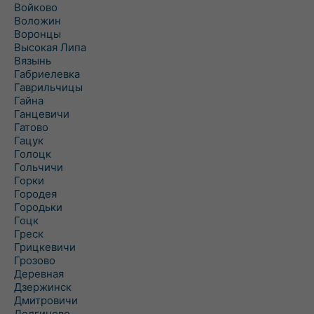
Войково
Воложин
Воронцы
Высокая Липа
Вязынь
Габриелевка
Гаврильчицы
Гайна
Ганцевичи
Гатово
Гацук
Голоцк
Гольчичи
Горки
Городея
Городьки
Гоцк
Греск
Грицкевичи
Грозово
Деревная
Дзержинск
Дмитровичи
Долгиново