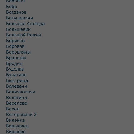
Бобовня
Бобр
Богданов
Богушевичи
Большая Ухолода
Большевик
Большой Рожан
Борисов
Боровая
Боровляны
Братково
Бродец
Будслав
Бучатино
Быстрица
Валевачи
Величковичи
Велятичи
Веселово
Весея
Ветеревичи 2
Вилейка
Вишневец
Вишнево