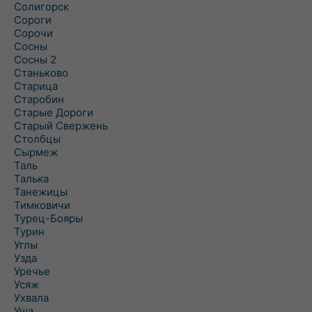
Солигорск
Сороги
Сорочи
Сосны
Сосны 2
Станьково
Старица
Старобин
Старые Дороги
Старый Свержень
Столбцы
Сырмеж
Таль
Талька
Танежицы
Тимковичи
Турец-Бояры
Турин
Углы
Узда
Уречье
Усяж
Ухвала
Уша