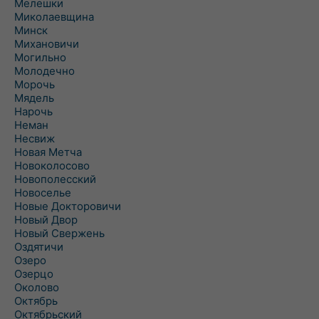
Мелешки
Миколаевщина
Минск
Михановичи
Могильно
Молодечно
Морочь
Мядель
Нарочь
Неман
Несвиж
Новая Метча
Новоколосово
Новополесский
Новоселье
Новые Докторовичи
Новый Двор
Новый Свержень
Оздятичи
Озеро
Озерцо
Околово
Октябрь
Октябрьский