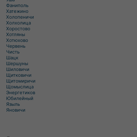
Фаниполь
Хатежино
Холопеничи
Холхолица
Хоростово
Хотляны
Хотюхово
Червень
Чисть
Шацк
Шершуны
Шиловичи
Щитковичи
Щитомиричи
Щомыслица
Энергетиков
Юбилейный
Языль
Яновичи