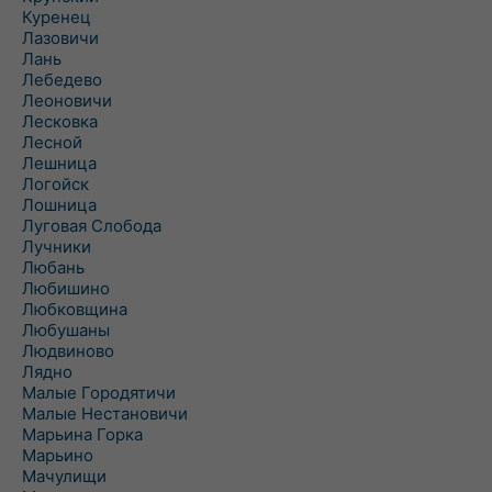
Куренец
Лазовичи
Лань
Лебедево
Леоновичи
Лесковка
Лесной
Лешница
Логойск
Лошница
Луговая Слобода
Лучники
Любань
Любишино
Любковщина
Любушаны
Людвиново
Лядно
Малые Городятичи
Малые Нестановичи
Марьина Горка
Марьино
Мачулищи