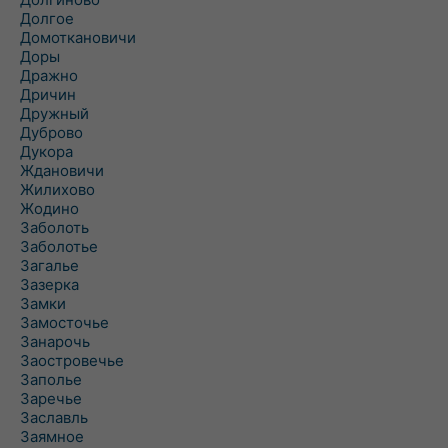
Долгое
Домоткановичи
Доры
Дражно
Дричин
Дружный
Дуброво
Дукора
Ждановичи
Жилихово
Жодино
Заболоть
Заболотье
Загалье
Зазерка
Замки
Замосточье
Занарочь
Заостровечье
Заполье
Заречье
Заславль
Заямное