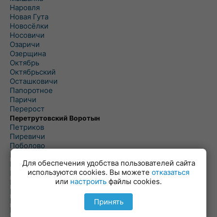
Наровля
Новая Гута
Новосёлки
Носовичи
Озаричи
Озерщина
Октябрь
Октябрьский
Осташковичи
Папоротное
Паричи
Перерост
Перетрутовский Воротын
Петриков
Пиревичи
Поболово
Поколюбичи
Для обеспечения удобства пользователей сайта
Полесье
используются cookies. Вы можете
отказаться
Птичь
или
настроить
файлы cookies.
Речица
Ровенская Слобода
Рогачев
Принять
Рогинь