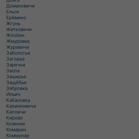
Домановичи
Ельск
Ерёмино
Жгунь
Житковичи
Жлобин
Жмуровка
Журавичи
Заболотье
Загорье
Заречье
Заспа
Заширье
Защёбье
Зябровка
Ильич
Кабановка
Калинковичи
Капличи
Кирово
Козенки
Комарин
Коммунар