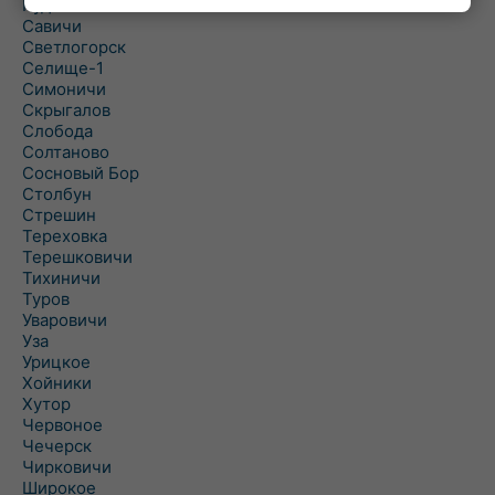
Рудня
Савичи
Светлогорск
Селище-1
Симоничи
Скрыгалов
Слобода
Солтаново
Сосновый Бор
Столбун
Стрешин
Тереховка
Терешковичи
Тихиничи
Туров
Уваровичи
Уза
Урицкое
Хойники
Хутор
Червоное
Чечерск
Чирковичи
Широкое