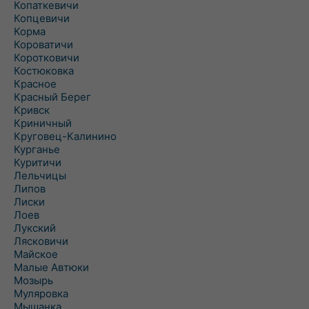
Копаткевичи
Копцевичи
Корма
Короватичи
Коротковичи
Костюковка
Красное
Красный Берег
Кривск
Криничный
Круговец-Калинино
Курганье
Куритичи
Лельчицы
Липов
Лиски
Лоев
Лукский
Лясковичи
Майское
Малые Автюки
Мозырь
Муляровка
Мышанка