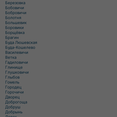
Березовка
Бобовичи
Бобровичи
Болотня
Большевик
Боровики
Борщёвка
Брагин
Буда Люшевская
Буда-Кошелево
Василевичи
Ветка
Гадиловичи
Глинище
Глушковичи
Глыбов
Гомель
Городец
Горочичи
Дворец
Доброгоща
Добруш
Добрынь
Довск