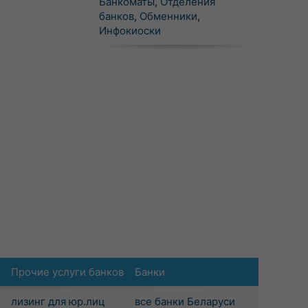
Банкоматы
,
Отделения
банков
,
Обменники
,
Инфокиоски
Прочие услуги банков
Банки
лизинг для юр.лиц
все банки Беларуси