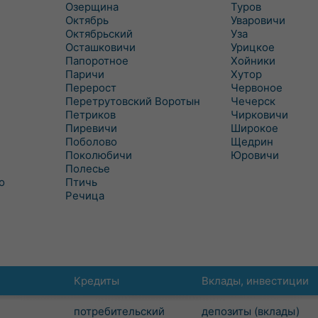
Озерщина
Туров
Октябрь
Уваровичи
Октябрьский
Уза
Осташковичи
Урицкое
Папоротное
Хойники
Паричи
Хутор
Перерост
Червоное
Перетрутовский Воротын
Чечерск
Петриков
Чирковичи
Пиревичи
Широкое
Поболово
Щедрин
Поколюбичи
Юровичи
Полесье
о
Птичь
Речица
Кредиты
Вклады, инвестиции
потребительский
депозиты (вклады)