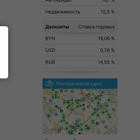
Недвижимость
12,5 %
Депозиты
Ставка годовых
BYN
16,06 %
ода
USD
0,78 %
RUB
14,55 %
Интерактивная карта