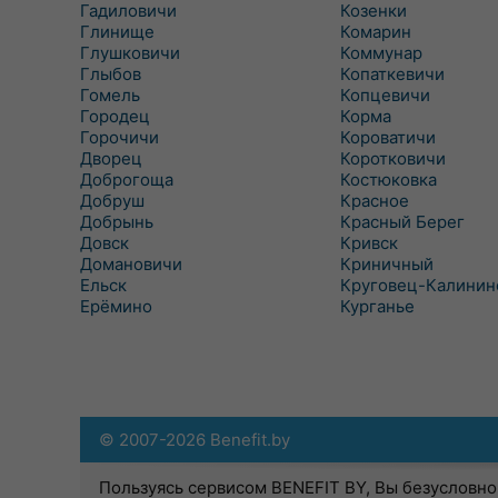
Гадиловичи
Козенки
Глинище
Комарин
Глушковичи
Коммунар
Глыбов
Копаткевичи
Гомель
Копцевичи
Городец
Корма
Горочичи
Короватичи
Дворец
Коротковичи
Доброгоща
Костюковка
Добруш
Красное
Добрынь
Красный Берег
Довск
Кривск
Домановичи
Криничный
Ельск
Круговец-Калинин
Ерёмино
Курганье
© 2007-2026 Benefit.by
Пользуясь сервисом BENEFIT BY, Вы безусловно