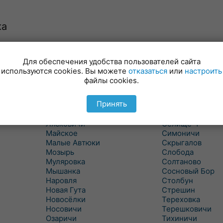
ка
Для обеспечения удобства пользователей сайта
Куритичи
Ровенская Слоб
используются cookies. Вы можете
отказаться
или
настроить
Лельчицы
Рогачев
файлы cookies.
Липов
Рогинь
Лиски
Рудня
Принять
Лоев
Савичи
Лукский
Светлогорск
Лясковичи
Селище-1
Майское
Симоничи
Малые Автюки
Скрыгалов
Мозырь
Слобода
Муляровка
Солтаново
Мышанка
Сосновый Бор
Наровля
Столбун
Новая Гута
Стрешин
Новосёлки
Тереховка
Носовичи
Терешковичи
Озаричи
Тихиничи