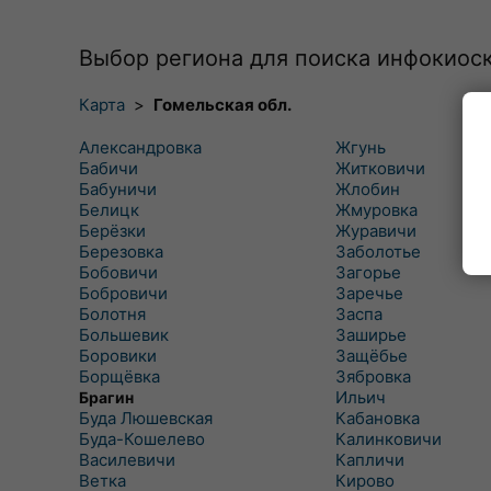
Выбор региона для поиска инфокиос
Карта
>
Гомельская обл.
Александровка
Жгунь
Бабичи
Житковичи
Бабуничи
Жлобин
Белицк
Жмуровка
Берёзки
Журавичи
Березовка
Заболотье
Бобовичи
Загорье
Бобровичи
Заречье
Болотня
Заспа
Большевик
Заширье
Боровики
Защёбье
Борщёвка
Зябровка
Ильич
Брагин
Буда Люшевская
Кабановка
Буда-Кошелево
Калинковичи
Василевичи
Капличи
Ветка
Кирово