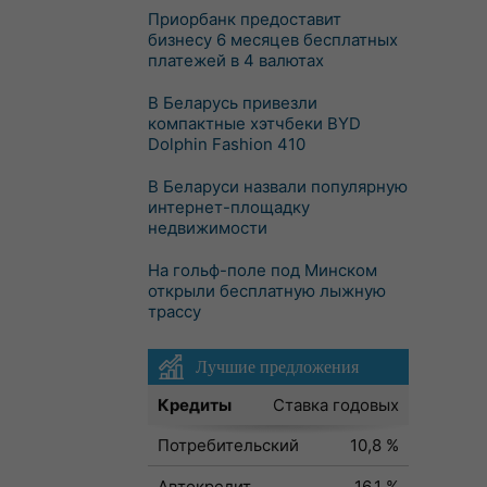
Приорбанк предоставит
бизнесу 6 месяцев бесплатных
платежей в 4 валютах
В Беларусь привезли
компактные хэтчбеки BYD
Dolphin Fashion 410
В Беларуси назвали популярную
интернет-площадку
недвижимости
На гольф-поле под Минском
открыли бесплатную лыжную
трассу
Лучшие предложения
Кредиты
Ставка годовых
Потребительский
10,8 %
Автокредит
16,1 %