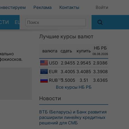
нвестируем
Реклама
Контакты
Войти
СТИ
ЕЩЕ
Лучшие курсы валют
НБ РБ
валюта
сдать
купить
мально
08.08.2026
фокиосков.
USD
2.9455
2.9545
2.9386
EUR
3.4005
3.4085
3.3908
RUB
100
3.5005
3.51
3.6365
Все курсы
НБ РБ
Новости
ВТБ (Беларусь) и Банк развития
расширили линейку кредитных
решений для СМБ