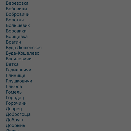
Березовка
Бобовичи
Бобровичи
Болотня
Большевик
Боровики
Борщёвка
Брагин
Буда Люшевская
Буда-Кошелево
Василевичи
Ветка
Гадиловичи
Глинище
Глушковичи
Глыбов
Гомель
Городец
Горочичи
Дворец
Доброгоща
Добруш
Добрынь
Довск