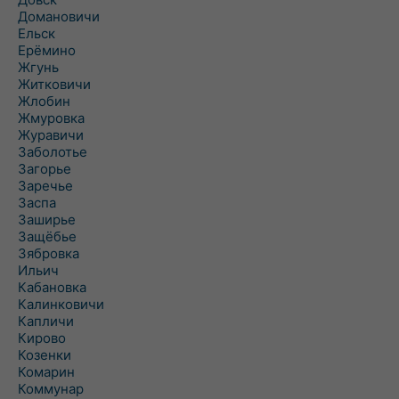
Домановичи
Ельск
Ерёмино
Жгунь
Житковичи
Жлобин
Жмуровка
Журавичи
Заболотье
Загорье
Заречье
Заспа
Заширье
Защёбье
Зябровка
Ильич
Кабановка
Калинковичи
Капличи
Кирово
Козенки
Комарин
Коммунар