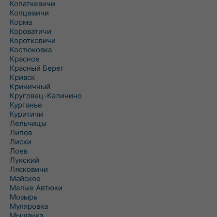
Копаткевичи
Копцевичи
Корма
Короватичи
Коротковичи
Костюковка
Красное
Красный Берег
Кривск
Криничный
Круговец-Калинино
Курганье
Куритичи
Лельчицы
Липов
Лиски
Лоев
Лукский
Лясковичи
Майское
Малые Автюки
Мозырь
Муляровка
Мышанка