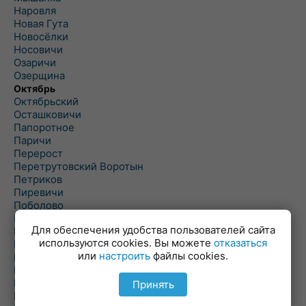
Наровля
Новая Гута
Новосёлки
Носовичи
Озаричи
Озерщина
Октябрь
Октябрьский
Осташковичи
Папоротное
Паричи
Перерост
Перетрутовский Воротын
Петриков
Пиревичи
Поболово
Поколюбичи
Для обеспечения удобства пользователей сайта
Полесье
используются cookies. Вы можете
отказаться
Птичь
или
настроить
файлы cookies.
Речица
Ровенская Слобода
Рогачев
Принять
Рогинь