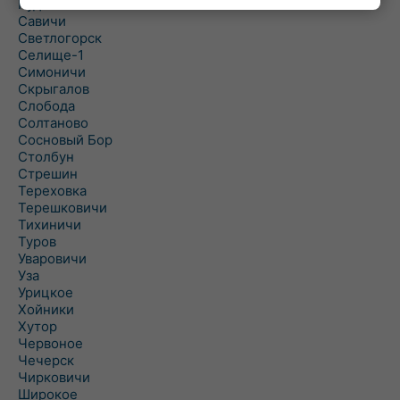
Рудня
Савичи
Светлогорск
Селище-1
Симоничи
Скрыгалов
Слобода
Солтаново
Сосновый Бор
Столбун
Стрешин
Тереховка
Терешковичи
Тихиничи
Туров
Уваровичи
Уза
Урицкое
Хойники
Хутор
Червоное
Чечерск
Чирковичи
Широкое