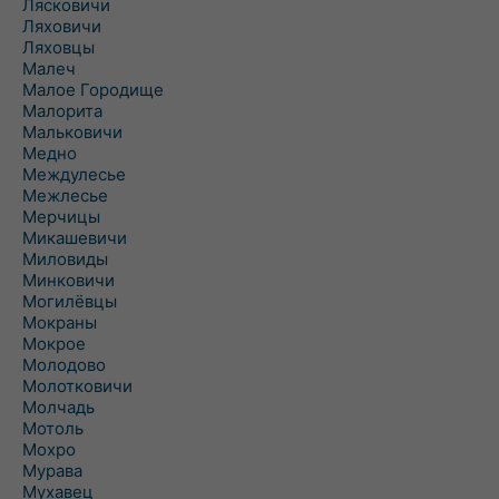
Лясковичи
Ляховичи
Ляховцы
Малеч
Малое Городище
Малорита
Мальковичи
Медно
Междулесье
Межлесье
Мерчицы
Микашевичи
Миловиды
Минковичи
Могилёвцы
Мокраны
Мокрое
Молодово
Молотковичи
Молчадь
Мотоль
Мохро
Мурава
Мухавец