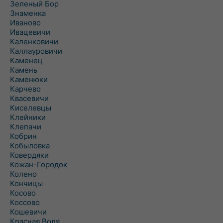
Зеленый Бор
Знаменка
Иваново
Ивацевичи
Каленковичи
Каллауровичи
Каменец
Камень
Каменюки
Карчево
Квасевичи
Киселевцы
Клейники
Клепачи
Кобрин
Кобыловка
Ковердяки
Кожан-Городок
Колено
Кончицы
Косово
Коссово
Кошевичи
Красная Воля