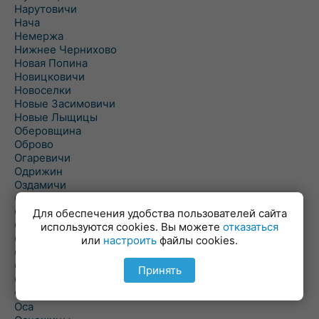
Нарутовичи
Нача
Немержа
Нижнее Чернихово
Новая Попина
Новицковичи
Новоселки
Новые Засимовичи
Новые Лыщицы
Оберовщина
Оброво
Огаревичи
Одрижин
Оздамичи
Озяты
Олтуш
Для обеспечения удобства пользователей сайта
Ольманы
используются cookies. Вы можете
отказаться
Ольпень
или
настроить
файлы cookies.
Ольшаны
Омельная
Принять
Ополь
Орехово
Оса