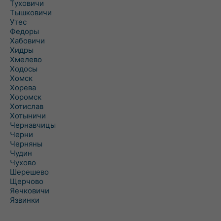
Туховичи
Тышковичи
Утес
Федоры
Хабовичи
Хидры
Хмелево
Ходосы
Хомск
Хорева
Хоромск
Хотислав
Хотыничи
Чернавчицы
Черни
Черняны
Чудин
Чухово
Шерешево
Щерчово
Яечковичи
Язвинки