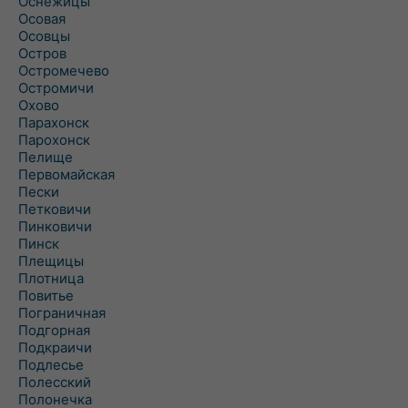
Оснежицы
Осовая
Осовцы
Остров
Остромечево
Остромичи
Охово
Парахонск
Парохонск
Пелище
Первомайская
Пески
Петковичи
Пинковичи
Пинск
Плещицы
Плотница
Повитье
Пограничная
Подгорная
Подкраичи
Подлесье
Полесский
Полонечка