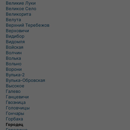
Великие Луки
Великое Село
Великорита
Велута
Верхний Теребежов
Верховичи
Видибор
Видомля
Войская
Волчин
Волька
Вольно
Ворони
Вулька-2
Вулька-Обровская
Высокое
Галево
Ганцевичи
Гвозница
Головчицы
Гончары
Горбаха
Городец
Городище