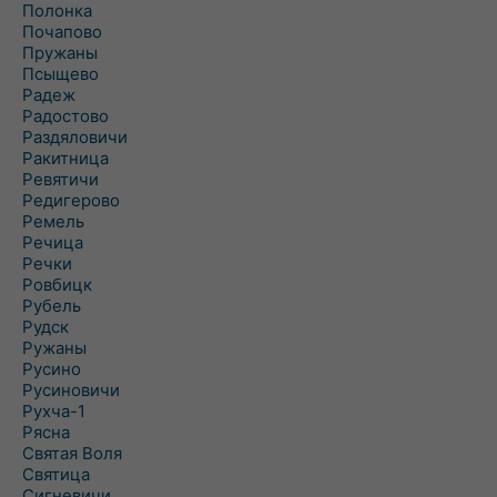
Полонка
Почапово
Пружаны
Псыщево
Радеж
Радостово
Раздяловичи
Ракитница
Ревятичи
Редигерово
Ремель
Речица
Речки
Ровбицк
Рубель
Рудск
Ружаны
Русино
Русиновичи
Рухча-1
Рясна
Святая Воля
Святица
Сигневичи