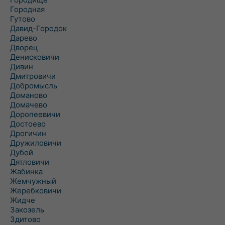
Городная
Гутово
Давид-Городок
Дарево
Дворец
Денисковичи
Дивин
Дмитровичи
Добромысль
Доманово
Домачево
Доропеевичи
Достоево
Дрогичин
Дружиловичи
Дубой
Дятловичи
Жабинка
Жемчужный
Жеребковичи
Жидче
Закозель
Здитово