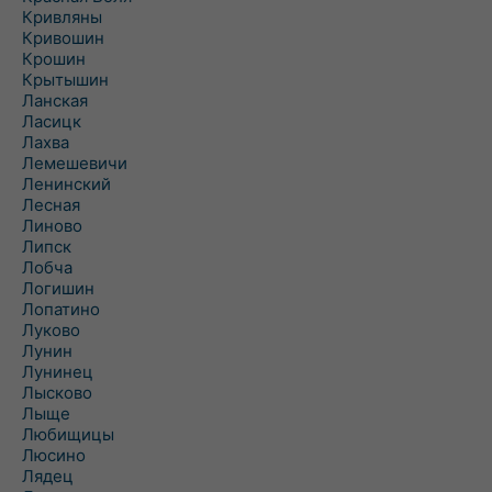
Кривляны
Кривошин
Крошин
Крытышин
Ланская
Ласицк
Лахва
Лемешевичи
Ленинский
Лесная
Линово
Липск
Лобча
Логишин
Лопатино
Луково
Лунин
Лунинец
Лысково
Лыще
Любищицы
Люсино
Лядец