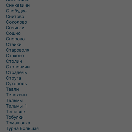
Синкевичи
Слобудка
Снитово
Соколово
Сочивки
Сошно
Спорово
Стайки
Староволя
Стахово
Столин
Столовичи
Страдечь
Струга
Сухополь
Тевли
Телеханы
Тельмы
Тельмы-1
Тешевле
Тобулки
Томашовка
Турна Большая