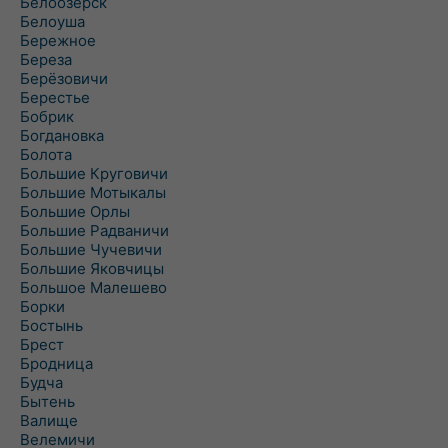
Белоозёрск
Белоуша
Бережное
Береза
Берёзовичи
Берестье
Бобрик
Богдановка
Болота
Большие Круговичи
Большие Мотыкалы
Большие Орлы
Большие Радваничи
Большие Чучевичи
Большие Яковчицы
Большое Малешево
Борки
Бостынь
Брест
Бродница
Будча
Бытень
Валище
Велемичи