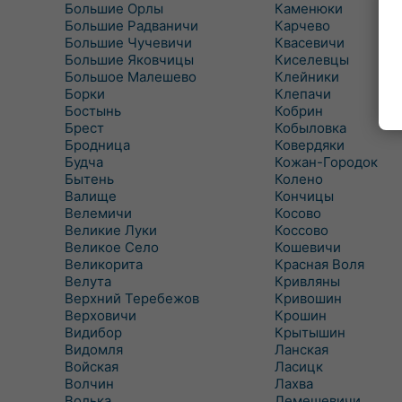
Большие Орлы
Каменюки
Большие Радваничи
Карчево
Большие Чучевичи
Квасевичи
Большие Яковчицы
Киселевцы
Большое Малешево
Клейники
Борки
Клепачи
Бостынь
Кобрин
Брест
Кобыловка
Бродница
Ковердяки
Будча
Кожан-Городок
Бытень
Колено
Валище
Кончицы
Велемичи
Косово
Великие Луки
Коссово
Великое Село
Кошевичи
Великорита
Красная Воля
Велута
Кривляны
Верхний Теребежов
Кривошин
Верховичи
Крошин
Видибор
Крытышин
Видомля
Ланская
Войская
Ласицк
Волчин
Лахва
Волька
Лемешевичи