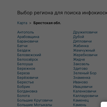
Выбор региона для поиска инфокиос
Карта
>
Брестская обл.
Антополь
Дружиловичи
Арабовщина
Дубой
Барановичи
Дятловичи
Батчи
Жабинка
Бездеж
Жемчужный
Беловежский
Жеребковичи
Белоозёрск
Жидче
Белоуша
Закозель
Бережное
Здитово
Береза
Зеленый Бор
Берёзовичи
Знаменка
Берестье
Иваново
Бобрик
Ивацевичи
Богдановка
Каленковичи
Болота
Каллауровичи
Большие Круговичи
Каменец
Большие Мотыкалы
Камень