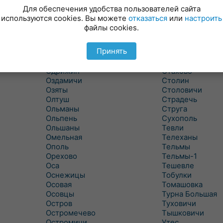
Новицковичи
Снитово
Для обеспечения удобства пользователей сайта
Новоселки
Соколово
используются cookies. Вы можете
отказаться
или
настроить
Новые Засимовичи
Сочивки
файлы cookies.
Новые Лыщицы
Сошно
Оберовщина
Спорово
Принять
Оброво
Стайки
Огаревичи
Староволя
Одрижин
Стахово
Оздамичи
Столин
Озяты
Столовичи
Олтуш
Страдечь
Ольманы
Струга
Ольпень
Сухополь
Ольшаны
Тевли
Омельная
Телеханы
Ополь
Тельмы
Орехово
Тельмы-1
Оса
Тешевле
Оснежицы
Тобулки
Осовая
Томашовка
Осовцы
Турна Большая
Остров
Туховичи
Остромечево
Тышковичи
Остромичи
Утес