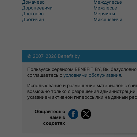
Домачево
Междулесье
Доропеевичи
Межлесье
Достоево
Мерчицы
Дрогичин
Микашевичи
© 2007-2026 Benefit.by
Пользуясь сервисом BENEFIT BY, Вы безусловно
соглашаетесь с
условиями обслуживания
.
Использование и размещение материалов с сай
возможно только с разрешения администрации 
указанием активной гиперссылки на данный ре
Общайтесь с
нами в
соцсетях