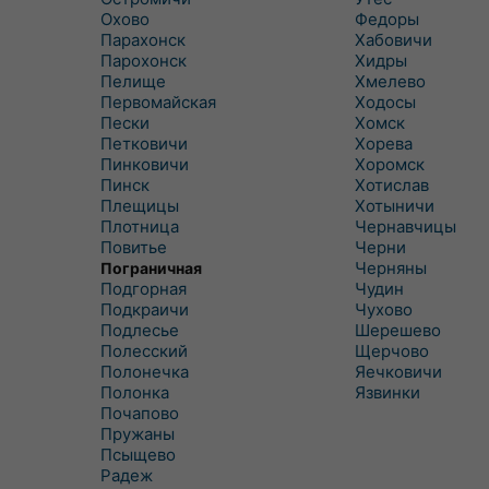
Охово
Федоры
Парахонск
Хабовичи
Парохонск
Хидры
Пелище
Хмелево
Первомайская
Ходосы
Пески
Хомск
Петковичи
Хорева
Пинковичи
Хоромск
Пинск
Хотислав
Плещицы
Хотыничи
Плотница
Чернавчицы
Повитье
Черни
Черняны
Пограничная
Подгорная
Чудин
Подкраичи
Чухово
Подлесье
Шерешево
Полесский
Щерчово
Полонечка
Яечковичи
Полонка
Язвинки
Почапово
Пружаны
Псыщево
Радеж