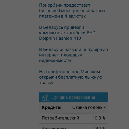
Приорбанк предоставит
бизнесу 6 месяцев бесплатных
платежей в 4 валютах
В Беларусь привезли
компактные хэтчбеки BYD
Dolphin Fashion 410
В Беларуси назвали популярную
интернет-площадку
недвижимости
На гольф-поле под Минском
открыли бесплатную лыжную
трассу
Лучшие предложения
Кредиты
Ставка годовых
Потребительский
10,8 %
Автокредит
16,1 %