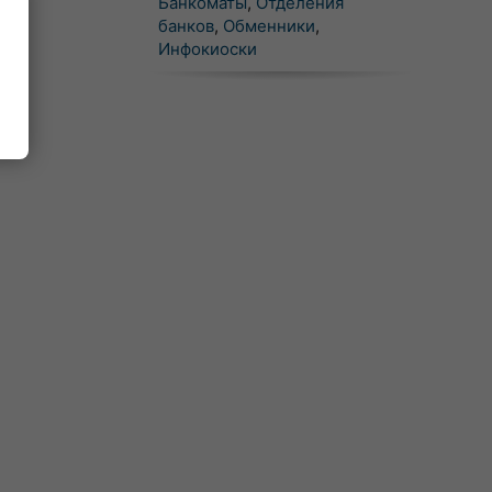
Банкоматы
,
Отделения
банков
,
Обменники
,
Инфокиоски