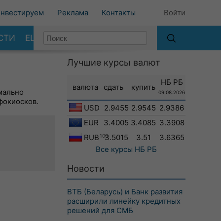
нвестируем
Реклама
Контакты
Войти
СТИ
ЕЩЕ
Лучшие курсы валют
НБ РБ
валюта
сдать
купить
мально
09.08.2026
фокиосков.
USD
2.9455
2.9545
2.9386
EUR
3.4005
3.4085
3.3908
RUB
100
3.5015
3.51
3.6365
Все курсы
НБ РБ
Новости
ВТБ (Беларусь) и Банк развития
расширили линейку кредитных
решений для СМБ