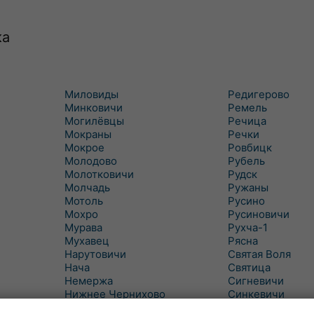
ка
Миловиды
Редигерово
Минковичи
Ремель
Могилёвцы
Речица
Мокраны
Речки
Мокрое
Ровбицк
Молодово
Рубель
Молотковичи
Рудск
Молчадь
Ружаны
Мотоль
Русино
Мохро
Русиновичи
Мурава
Рухча-1
Мухавец
Рясна
Нарутовичи
Святая Воля
Нача
Святица
Немержа
Сигневичи
Нижнее Чернихово
Синкевичи
Новая Попина
Слобудка