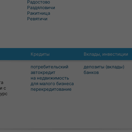
Радостово
Раздяловичи
Ракитница
Ревятичи
Кредиты
Вклады, инвестиции
потребительский
депозиты (вклады)
автокредит
банков
на недвижимость
та
для малого бизнеса
и с
перекредитование
сурс