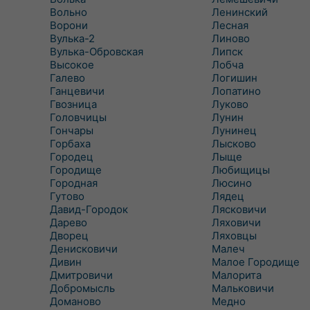
Вольно
Ленинский
Ворони
Лесная
Вулька-2
Линово
Вулька-Обровская
Липск
Высокое
Лобча
Галево
Логишин
Ганцевичи
Лопатино
Гвозница
Луково
Головчицы
Лунин
Гончары
Лунинец
Горбаха
Лысково
Городец
Лыще
Городище
Любищицы
Городная
Люсино
Гутово
Лядец
Давид-Городок
Лясковичи
Дарево
Ляховичи
Дворец
Ляховцы
Денисковичи
Малеч
Дивин
Малое Городище
Дмитровичи
Малорита
Добромысль
Мальковичи
Доманово
Медно