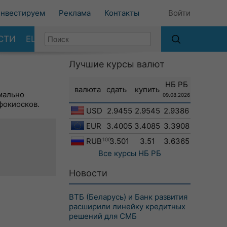
нвестируем
Реклама
Контакты
Войти
СТИ
ЕЩЕ
Лучшие курсы валют
НБ РБ
валюта
сдать
купить
мально
09.08.2026
фокиосков.
USD
2.9455
2.9545
2.9386
EUR
3.4005
3.4085
3.3908
RUB
100
3.501
3.51
3.6365
Все курсы
НБ РБ
Новости
ВТБ (Беларусь) и Банк развития
расширили линейку кредитных
решений для СМБ