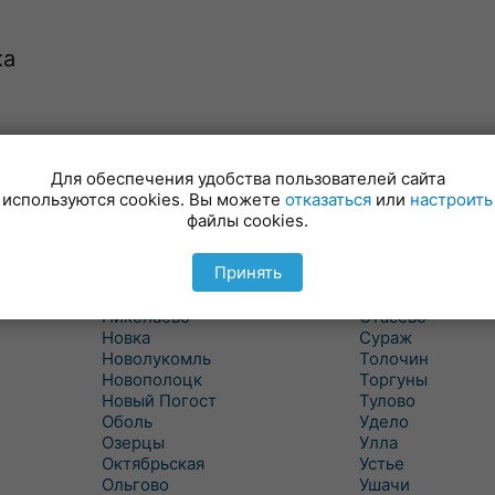
ка
Лынтупы
Селявщина
Ляды
Сенно
Для обеспечения удобства пользователей сайта
Межа
Ситцы
используются cookies. Вы можете
отказаться
или
настроить
Межево
Славени
файлы cookies.
Миоры
Слобода
Мишневичи
Слободка
Принять
Мошканы
Смольяны
Никитиха
Старое Село
Николаево
Стасево
Новка
Сураж
Новолукомль
Толочин
Новополоцк
Торгуны
Новый Погост
Тулово
Оболь
Удело
Озерцы
Улла
Октябрьская
Устье
Ольгово
Ушачи