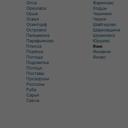
Опса
Фариново
Ореховск
Ходцы
Орша
Чашники
Освея
Черея
Осинторф
Шайтерово
Островно
Шарковщина
Пальминка
Шумилино
Парафьяново
Юрцево
Плисса
Язно
Повятье
Яновичи
Погоща
Яново
Подсвилье
Полоцк
Поставы
Прозороки
Россоны
Руба
Сарья
Свеча