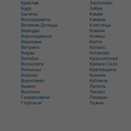
Браслав
Заслоново
Буда
Зябки
Бычиха
Камаи
Велешковичи
Камень
Великие Дольцы
Клястицы
Веркуды
Ковали
Верхнедвинск
Козяны
Верховье
Копти
Ветрино
Копысь
Видзы
Коханово
Витебск
Краснополье
Волколата
Кривое Село
Волынцы
Крулевщина
Вороны
Крынки
Воропаево
Кубличи
Вымно
Лепель
Высокое
Лиозно
Германовичи
Ломаши
Глубокое
Лужки