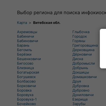
Выбор региона для поиска инфокиос
Карта
>
Витебская обл.
Ахремовцы
Глыбочка
Бабиничи
Городок
Бабиновичи
Горяны
Барань
Григоровщина
Бегомль
Дерковщина
Берёзки
Дёрновичи
Бешенковичи
Дисна
Бигосово
Добромысли
Близница
Добрынь
Богатырская
Докшицы
Богушевск
Домашковичи
Болбасово
Друя
Борковичи
Дубровка
Боровка
Дубровно
Боровуха
Дуниловичи
Боровуха-1
Езерище
Бочейково
Зарубы