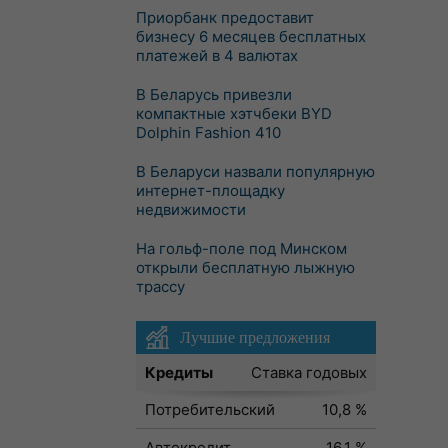
Приорбанк предоставит
бизнесу 6 месяцев бесплатных
платежей в 4 валютах
В Беларусь привезли
компактные хэтчбеки BYD
Dolphin Fashion 410
В Беларуси назвали популярную
интернет-площадку
недвижимости
На гольф-поле под Минском
открыли бесплатную лыжную
трассу
Лучшие предложения
Кредиты
Ставка годовых
Потребительский
10,8 %
Автокредит
16,1 %