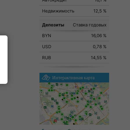
Недвижимость
12,5 %
Депозиты
Ставка годовых
BYN
16,06 %
USD
0,78 %
RUB
14,55 %
Интерактивная карта