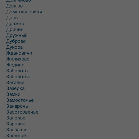
Долгое
Домоткановичи
Доры
Дражно
Дричин
Дружный
Дуброво
Дукора
Ждановичи
Жилихово
Жодино
Заболоть
Заболотье
Загалье
Зазерка
Замки
Замосточье
Занарочь
Заостровечье
Заполье
Заречье
Заславль
Заямное