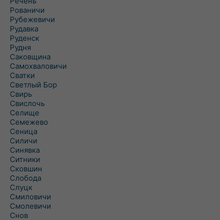
Речень
Рованичи
Рубежевичи
Рудавка
Руденск
Рудня
Саковщина
Самохваловичи
Сватки
Светлый Бор
Свирь
Свислочь
Селище
Семежево
Сеница
Силичи
Синявка
Ситники
Сковшин
Слобода
Слуцк
Смиловичи
Смолевичи
Снов