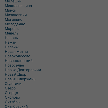
Мелешки
Миколаевщина
Минск
Михановичи
Могильно
Молодечно
Морочь
Мядель
Нарочь
Неман
Несвиж
Новая Метча
Новоколосово
Новополесский
Новоселье
Новые Докторовичи
Новый Двор
Новый Свержень
Оздятичи
Озеро
Озерцо
Околово
Октябрь
Октябрьский