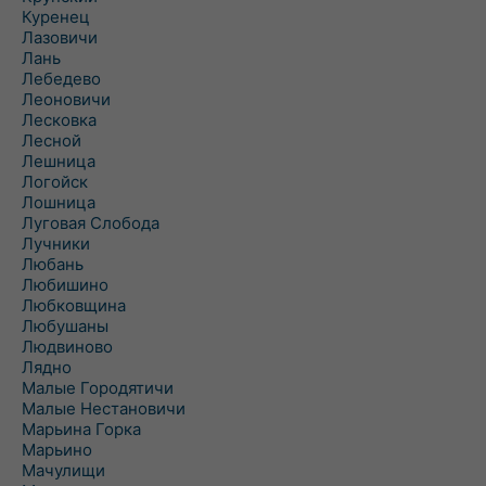
Куренец
Лазовичи
Лань
Лебедево
Леоновичи
Лесковка
Лесной
Лешница
Логойск
Лошница
Луговая Слобода
Лучники
Любань
Любишино
Любковщина
Любушаны
Людвиново
Лядно
Малые Городятичи
Малые Нестановичи
Марьина Горка
Марьино
Мачулищи