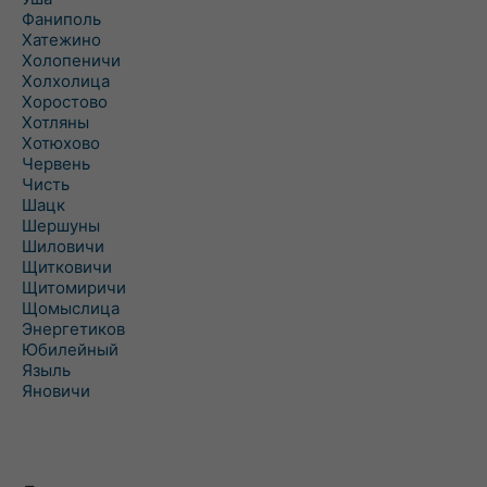
Фаниполь
Хатежино
Холопеничи
Холхолица
Хоростово
Хотляны
Хотюхово
Червень
Чисть
Шацк
Шершуны
Шиловичи
Щитковичи
Щитомиричи
Щомыслица
Энергетиков
Юбилейный
Языль
Яновичи