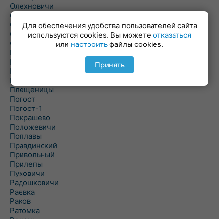
Олехновичи
Омговичи
Оношки
Для обеспечения удобства пользователей сайта
Осовец
используются cookies. Вы можете
отказаться
Острошицкий Городок
или
настроить
файлы cookies.
Пасека
Пастовичи
Принять
Першаи
Петришки
Плещеницы
Погост
Погост-1
Покрашево
Положевичи
Поплавы
Правдинский
Привольный
Прилепы
Пуховичи
Радошковичи
Раевка
Раков
Ратомка