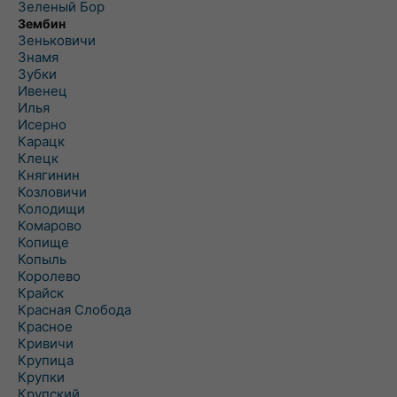
Зеленый Бор
Зембин
Зеньковичи
Знамя
Зубки
Ивенец
Илья
Исерно
Карацк
Клецк
Княгинин
Козловичи
Колодищи
Комарово
Копище
Копыль
Королево
Крайск
Красная Слобода
Красное
Кривичи
Крупица
Крупки
Крупский