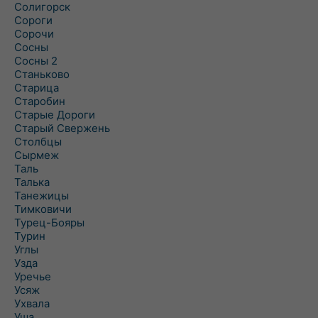
Солигорск
Сороги
Сорочи
Сосны
Сосны 2
Станьково
Старица
Старобин
Старые Дороги
Старый Свержень
Столбцы
Сырмеж
Таль
Талька
Танежицы
Тимковичи
Турец-Бояры
Турин
Углы
Узда
Уречье
Усяж
Ухвала
Уша