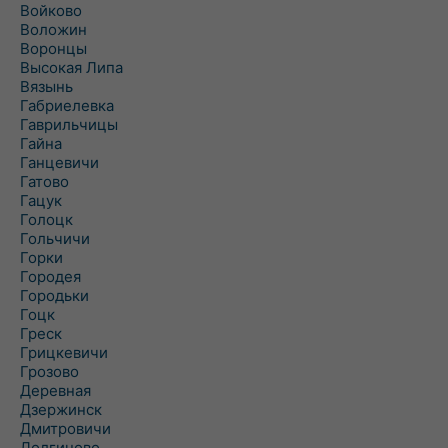
Войково
Воложин
Воронцы
Высокая Липа
Вязынь
Габриелевка
Гаврильчицы
Гайна
Ганцевичи
Гатово
Гацук
Голоцк
Гольчичи
Горки
Городея
Городьки
Гоцк
Греск
Грицкевичи
Грозово
Деревная
Дзержинск
Дмитровичи
Долгиново