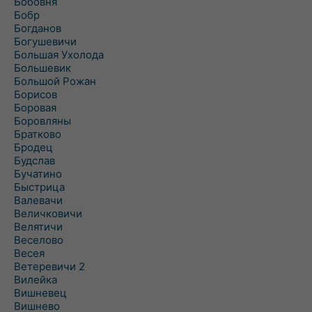
Бобовня
Бобр
Богданов
Богушевичи
Большая Ухолода
Большевик
Большой Рожан
Борисов
Боровая
Боровляны
Братково
Бродец
Будслав
Бучатино
Быстрица
Валевачи
Величковичи
Велятичи
Веселово
Весея
Ветеревичи 2
Вилейка
Вишневец
Вишнево