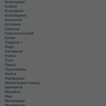
Кемелишки
Ковали
Козловичи
Козловщина
Кореличи
Котловка
Красное
Красносельский
Крево
Лаздуны 1
Лида
Липнишки
Лойки
Луки
Лунно
Луцковляны
Любча
Макаровцы
Малая Берестовица
Милевичи
Минойты
Мир
Михалишки
Можейково