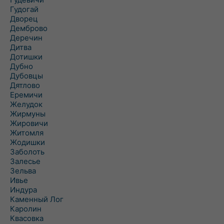
Гудогай
Дворец
Демброво
Деречин
Дитва
Дотишки
Дубно
Дубовцы
Дятлово
Еремичи
Желудок
Жирмуны
Жировичи
Житомля
Жодишки
Заболоть
Залесье
Зельва
Ивье
Индура
Каменный Лог
Каролин
Квасовка