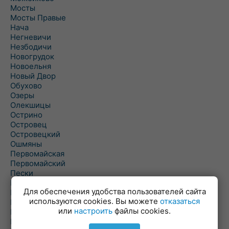
Мосты
Мосты Правые
Нача
Негневичи
Незбодичи
Новогрудок
Новоельня
Новый Двор
Обухово
Озеры
Олекшицы
Острино
Островец
Островецкий
Ошмяны
Первомайская
Первомайский
Пески
Петревичи
Для обеспечения удобства пользователей сайта
Погородно
используются cookies. Вы можете
отказаться
Пограничный
или
настроить
файлы cookies.
Подлабенье
Подольцы