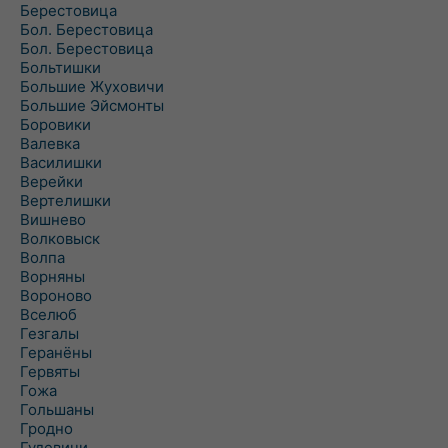
Берестовица
Бол. Берестовица
Бол. Берестовица
Больтишки
Большие Жуховичи
Большие Эйсмонты
Боровики
Валевка
Василишки
Верейки
Вертелишки
Вишнево
Волковыск
Волпа
Ворняны
Вороново
Вселюб
Гезгалы
Геранёны
Гервяты
Гожа
Гольшаны
Гродно
Гудевичи