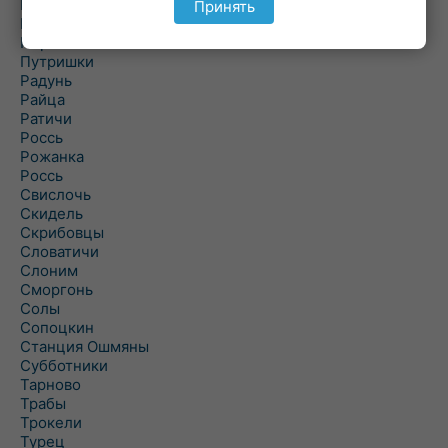
Подороск
Принять
Поречье
Порозово
Путришки
Радунь
Райца
Ратичи
Роcсь
Рожанка
Россь
Свислочь
Скидель
Скрибовцы
Словатичи
Слоним
Сморгонь
Солы
Сопоцкин
Станция Ошмяны
Субботники
Тарново
Трабы
Трокели
Турец