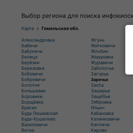
Выбор региона для поиска инфокиос
Карта
>
Гомельская обл.
Александровка
Жгунь
Бабичи
Житковичи
Бабуничи
Жлобин
Белицк
Жмуровка
Берёзки
Журавичи
Березовка
Заболотье
Бобовичи
Загорье
Бобровичи
Заречье
Болотня
Заспа
Большевик
Заширье
Боровики
Защёбье
Борщёвка
Зябровка
Брагин
Ильич
Буда Люшевская
Кабановка
Буда-Кошелево
Калинковичи
Василевичи
Капличи
Ветка
Кирово