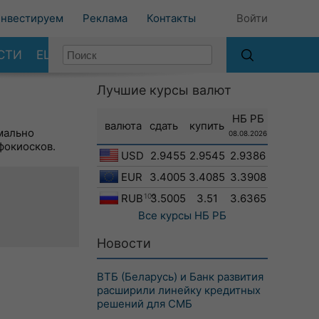
нвестируем
Реклама
Контакты
Войти
СТИ
ЕЩЕ
Лучшие курсы валют
НБ РБ
валюта
сдать
купить
мально
08.08.2026
фокиосков.
USD
2.9455
2.9545
2.9386
EUR
3.4005
3.4085
3.3908
RUB
100
3.5005
3.51
3.6365
Все курсы
НБ РБ
Новости
ВТБ (Беларусь) и Банк развития
расширили линейку кредитных
решений для СМБ