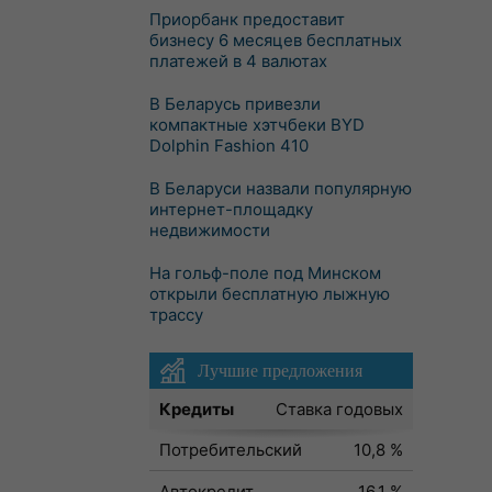
Приорбанк предоставит
бизнесу 6 месяцев бесплатных
платежей в 4 валютах
В Беларусь привезли
компактные хэтчбеки BYD
Dolphin Fashion 410
В Беларуси назвали популярную
интернет-площадку
недвижимости
На гольф-поле под Минском
открыли бесплатную лыжную
трассу
Лучшие предложения
Кредиты
Ставка годовых
Потребительский
10,8 %
Автокредит
16,1 %