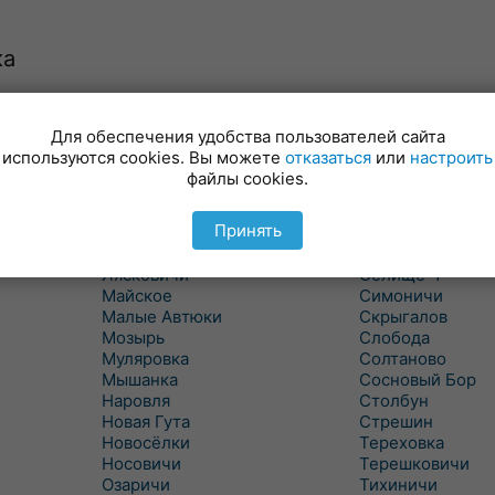
ка
Для обеспечения удобства пользователей сайта
Куритичи
Ровенская Слоб
используются cookies. Вы можете
отказаться
или
настроить
Лельчицы
Рогачев
файлы cookies.
Липов
Рогинь
Лиски
Рудня
Принять
Лоев
Савичи
Лукский
Светлогорск
Лясковичи
Селище-1
Майское
Симоничи
Малые Автюки
Скрыгалов
Мозырь
Слобода
Муляровка
Солтаново
Мышанка
Сосновый Бор
Наровля
Столбун
Новая Гута
Стрешин
Новосёлки
Тереховка
Носовичи
Терешковичи
Озаричи
Тихиничи