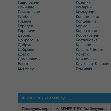
Гадиловичи
Козенки
Глинище
Комарин
Глушковичи
Коммунар
Глыбов
Копаткевичи
Гомель
Копцевичи
Городец
Корма
Горочичи
Короватичи
Дворец
Коротковичи
Доброгоща
Костюковка
Добруш
Красное
Добрынь
Красный Берег
Довск
Кривск
Домановичи
Криничный
Ельск
Круговец-Калинин
Ерёмино
Курганье
© 2007-2026 Benefit.by
Пользуясь сервисом BENEFIT BY, Вы безусловно