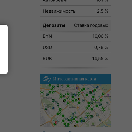
Недвижимость
12,5 %
Депозиты
Ставка годовых
BYN
16,06 %
ода
USD
0,78 %
RUB
14,55 %
Интерактивная карта