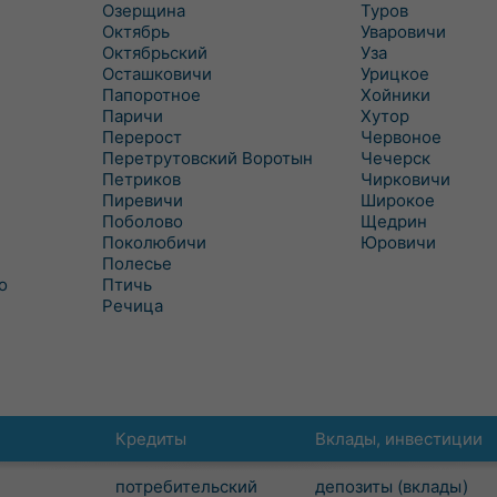
Озерщина
Туров
Октябрь
Уваровичи
Октябрьский
Уза
Осташковичи
Урицкое
Папоротное
Хойники
Паричи
Хутор
Перерост
Червоное
Перетрутовский Воротын
Чечерск
Петриков
Чирковичи
Пиревичи
Широкое
Поболово
Щедрин
Поколюбичи
Юровичи
Полесье
о
Птичь
Речица
Кредиты
Вклады, инвестиции
потребительский
депозиты (вклады)