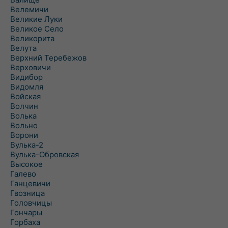
Велемичи
Великие Луки
Великое Село
Великорита
Велута
Верхний Теребежов
Верховичи
Видибор
Видомля
Войская
Волчин
Волька
Вольно
Ворони
Вулька-2
Вулька-Обровская
Высокое
Галево
Ганцевичи
Гвозница
Головчицы
Гончары
Горбаха