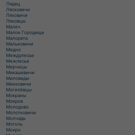
Лядец
Лясковичи
Ляховичи
Ляховцы
Малеч
Малое Городище
Малорита
Мальковичи
Медно
Междулесье
Межлесье
Мерчицы
Микашевичи
Миловиды
Минковичи
Могилёвцы
Мокраны
Мокрое
Молодово
Молотковичи
Молчадь
Мотоль
Мохро