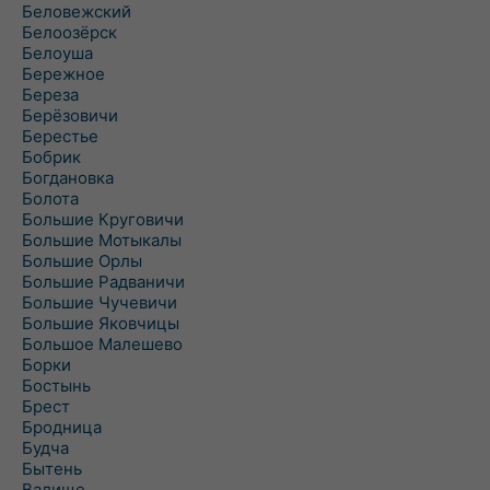
Беловежский
Белоозёрск
Белоуша
Бережное
Береза
Берёзовичи
Берестье
Бобрик
Богдановка
Болота
Большие Круговичи
Большие Мотыкалы
Большие Орлы
Большие Радваничи
Большие Чучевичи
Большие Яковчицы
Большое Малешево
Борки
Бостынь
Брест
Бродница
Будча
Бытень
Валище