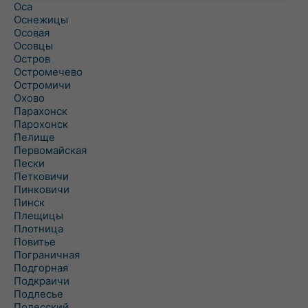
Оса
Оснежицы
Осовая
Осовцы
Остров
Остромечево
Остромичи
Охово
Парахонск
Парохонск
Пелище
Первомайская
Пески
Петковичи
Пинковичи
Пинск
Плещицы
Плотница
Повитье
Пограничная
Подгорная
Подкраичи
Подлесье
Полесский