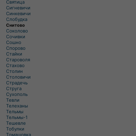
Святица
Сигневичи
Синкевичи
Слобудка
Снитово
Соколово
Сочивки
Сошно
Спорово
Стайки
Староволя
Стахово
Столин
Столовичи
Страдечь
Струга
Сухополь
Тевли
Телеханы
Тельмы
Тельмы-1
Тешевле
Тобулки
Томашовка