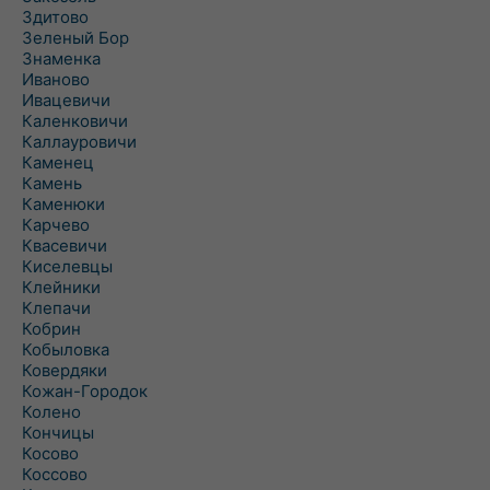
Здитово
Зеленый Бор
Знаменка
Иваново
Ивацевичи
Каленковичи
Каллауровичи
Каменец
Камень
Каменюки
Карчево
Квасевичи
Киселевцы
Клейники
Клепачи
Кобрин
Кобыловка
Ковердяки
Кожан-Городок
Колено
Кончицы
Косово
Коссово