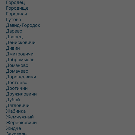
Городец
Городище
Городная
Гутово
Давид-Городок
Дарево
Дворец
Денисковичи
Дивин
Дмитровичи
Добромысль
Доманово
Домачево
Доропеевичи
Достоево
Дрогичин
Дружиловичи
Дубой
Дятловичи
Жабинка
Жемчужный
Жеребковичи
Жидче
Закозель