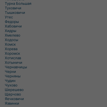
Турна Большая
Туховичи
Тышковичи
Утес
Федоры
Хабовичи
Хидры
Хмелево
Ходосы
Хомск
Хорева
Хоромск
Хотислав
Хотыничи
Чернавчицы
Черни
Черняны
Чудин
Чухово
Шерешево
Щерчово
Яечковичи
Язвинки