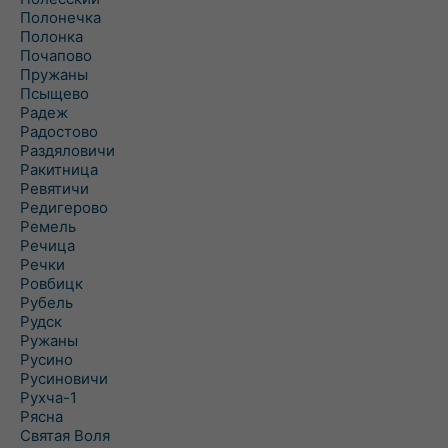
Полонечка
Полонка
Почапово
Пружаны
Псыщево
Радеж
Радостово
Раздяловичи
Ракитница
Ревятичи
Редигерово
Ремель
Речица
Речки
Ровбицк
Рубель
Рудск
Ружаны
Русино
Русиновичи
Рухча-1
Рясна
Святая Воля