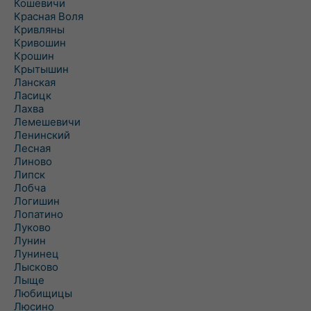
Кошевичи
Красная Воля
Кривляны
Кривошин
Крошин
Крытышин
Ланская
Ласицк
Лахва
Лемешевичи
Ленинский
Лесная
Линово
Липск
Лобча
Логишин
Лопатино
Луково
Лунин
Лунинец
Лысково
Лыще
Любищицы
Люсино