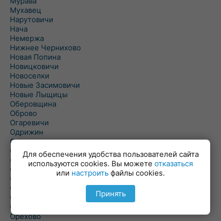
Мурава
Мухавец
Нарутовичи
Нача
Немержа
Нижнее Чернихово
Новая Попина
Новицковичи
Новоселки
Новые Засимовичи
Новые Лыщицы
Оберовщина
Оброво
Огаревичи
Одрижин
Оздамичи
Озяты
Для обеспечения удобства пользователей сайта
Олтуш
используются cookies. Вы можете
отказаться
Ольманы
или
настроить
файлы cookies.
Ольпень
Ольшаны
Принять
Омельная
Ополь
Орехово