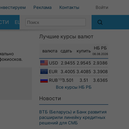
нвестируем
Реклама
Контакты
Войти
СТИ
ЕЩЕ
Лучшие курсы валют
НБ РБ
валюта
сдать
купить
мально
08.08.2026
фокиосков.
USD
2.9455
2.9545
2.9386
EUR
3.4005
3.4085
3.3908
RUB
100
3.501
3.51
3.6365
Все курсы
НБ РБ
Новости
ВТБ (Беларусь) и Банк развития
расширили линейку кредитных
решений для СМБ