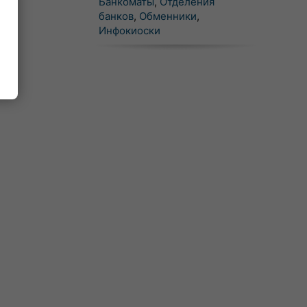
Банкоматы
,
Отделения
банков
,
Обменники
,
Инфокиоски