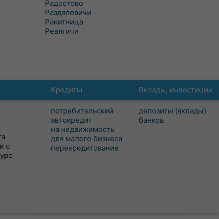
Радостово
Раздяловичи
Ракитница
Ревятичи
Кредиты
Вклады, инвестиции
потребительский
депозиты (вклады)
автокредит
банков
на недвижимость
та
для малого бизнеса
и с
перекредитование
сурс