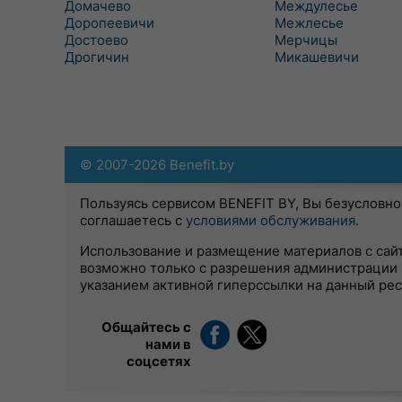
Домачево
Междулесье
Доропеевичи
Межлесье
Достоево
Мерчицы
Дрогичин
Микашевичи
© 2007-2026 Benefit.by
Пользуясь сервисом BENEFIT BY, Вы безусловно
соглашаетесь с
условиями обслуживания
.
Использование и размещение материалов с сай
возможно только с разрешения администрации 
указанием активной гиперссылки на данный ре
Общайтесь с
нами в
соцсетях