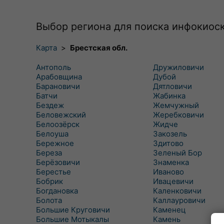
Выбор региона для поиска инфокиос
Карта
>
Брестская обл.
Антополь
Дружиловичи
Арабовщина
Дубой
Барановичи
Дятловичи
Батчи
Жабинка
Бездеж
Жемчужный
Беловежский
Жеребковичи
Белоозёрск
Жидче
Белоуша
Закозель
Бережное
Здитово
Береза
Зеленый Бор
Берёзовичи
Знаменка
Берестье
Иваново
Бобрик
Ивацевичи
Богдановка
Каленковичи
Болота
Каллауровичи
Большие Круговичи
Каменец
Большие Мотыкалы
Камень