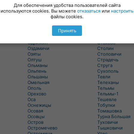
Новицковичи
Снитово
Для обеспечения удобства пользователей сайта
Новоселки
Соколово
используются cookies. Вы можете
отказаться
или
настроить
Новые Засимовичи
Сочивки
файлы cookies.
Новые Лыщицы
Сошно
Оберовщина
Спорово
Принять
Оброво
Стайки
Огаревичи
Староволя
Одрижин
Стахово
Оздамичи
Столин
Озяты
Столовичи
Олтуш
Страдечь
Ольманы
Струга
Ольпень
Сухополь
Ольшаны
Тевли
Омельная
Телеханы
Ополь
Тельмы
Орехово
Тельмы-1
Оса
Тешевле
Оснежицы
Тобулки
Осовая
Томашовка
Осовцы
Турна Большая
Остров
Туховичи
Остромечево
Тышковичи
Остромичи
Утес