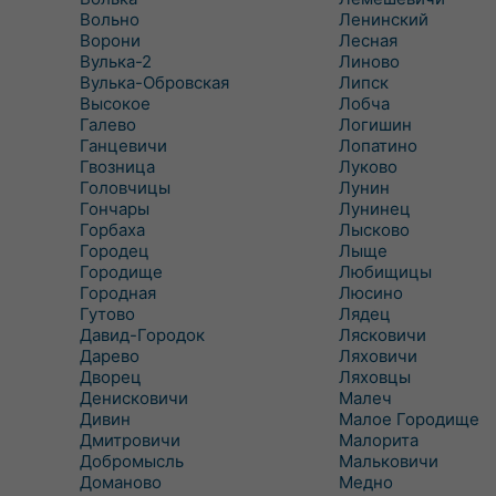
Вольно
Ленинский
Ворони
Лесная
Вулька-2
Линово
Вулька-Обровская
Липск
Высокое
Лобча
Галево
Логишин
Ганцевичи
Лопатино
Гвозница
Луково
Головчицы
Лунин
Гончары
Лунинец
Горбаха
Лысково
Городец
Лыще
Городище
Любищицы
Городная
Люсино
Гутово
Лядец
Давид-Городок
Лясковичи
Дарево
Ляховичи
Дворец
Ляховцы
Денисковичи
Малеч
Дивин
Малое Городище
Дмитровичи
Малорита
Добромысль
Мальковичи
Доманово
Медно