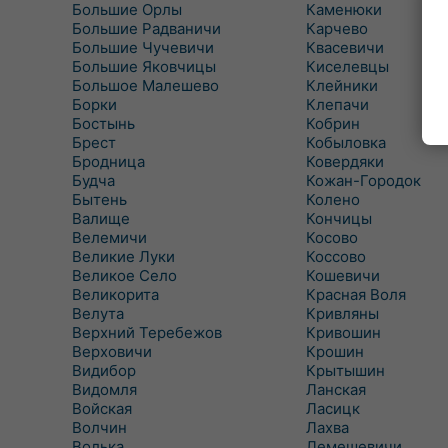
Большие Орлы
Каменюки
Большие Радваничи
Карчево
Большие Чучевичи
Квасевичи
Большие Яковчицы
Киселевцы
Большое Малешево
Клейники
Борки
Клепачи
Бостынь
Кобрин
Брест
Кобыловка
Бродница
Ковердяки
Будча
Кожан-Городок
Бытень
Колено
Валище
Кончицы
Велемичи
Косово
Великие Луки
Коссово
Великое Село
Кошевичи
Великорита
Красная Воля
Велута
Кривляны
Верхний Теребежов
Кривошин
Верховичи
Крошин
Видибор
Крытышин
Видомля
Ланская
Войская
Ласицк
Волчин
Лахва
Волька
Лемешевичи