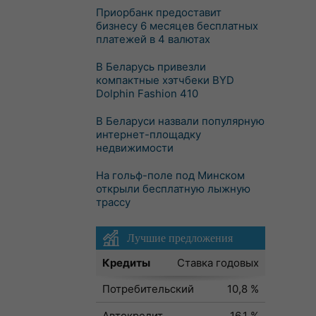
Приорбанк предоставит
бизнесу 6 месяцев бесплатных
платежей в 4 валютах
В Беларусь привезли
компактные хэтчбеки BYD
Dolphin Fashion 410
В Беларуси назвали популярную
интернет-площадку
недвижимости
На гольф-поле под Минском
открыли бесплатную лыжную
трассу
Лучшие предложения
Кредиты
Ставка годовых
Потребительский
10,8 %
Автокредит
16,1 %