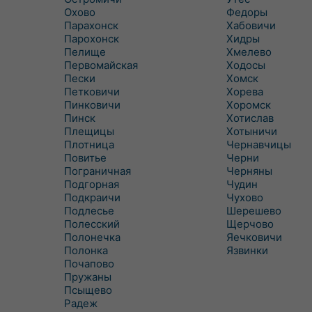
Охово
Федоры
Парахонск
Хабовичи
Парохонск
Хидры
Пелище
Хмелево
Первомайская
Ходосы
Пески
Хомск
Петковичи
Хорева
Пинковичи
Хоромск
Пинск
Хотислав
Плещицы
Хотыничи
Плотница
Чернавчицы
Повитье
Черни
Пограничная
Черняны
Подгорная
Чудин
Подкраичи
Чухово
Подлесье
Шерешево
Полесский
Щерчово
Полонечка
Яечковичи
Полонка
Язвинки
Почапово
Пружаны
Псыщево
Радеж