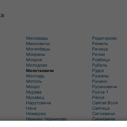
ка
Миловиды
Редигерово
Минковичи
Ремель
Могилёвцы
Речица
Мокраны
Речки
Мокрое
Ровбицк
Молодово
Рубель
Рудск
Молотковичи
Молчадь
Ружаны
Мотоль
Русино
Мохро
Русиновичи
Мурава
Рухча-1
Мухавец
Рясна
Нарутовичи
Святая Воля
Нача
Святица
Немержа
Сигневичи
Нижнее Чернихово
Синкевичи
Новая Попина
Слобудка