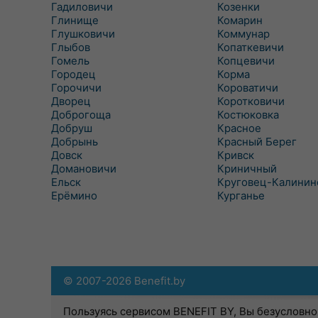
Гадиловичи
Козенки
Глинище
Комарин
Глушковичи
Коммунар
Глыбов
Копаткевичи
Гомель
Копцевичи
Городец
Корма
Горочичи
Короватичи
Дворец
Коротковичи
Доброгоща
Костюковка
Добруш
Красное
Добрынь
Красный Берег
Довск
Кривск
Домановичи
Криничный
Ельск
Круговец-Калинин
Ерёмино
Курганье
© 2007-2026 Benefit.by
Пользуясь сервисом BENEFIT BY, Вы безусловно