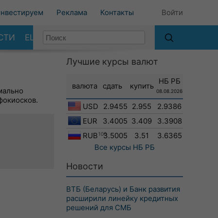
нвестируем
Реклама
Контакты
Войти
СТИ
ЕЩЕ
Лучшие курсы валют
НБ РБ
валюта
сдать
купить
мально
08.08.2026
фокиосков.
USD
2.9455
2.955
2.9386
EUR
3.4005
3.409
3.3908
RUB
100
3.5005
3.51
3.6365
Все курсы
НБ РБ
Новости
ВТБ (Беларусь) и Банк развития
расширили линейку кредитных
решений для СМБ