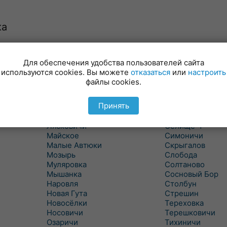
ка
Для обеспечения удобства пользователей сайта
Куритичи
Ровенская Слоб
используются cookies. Вы можете
отказаться
или
настроить
Лельчицы
Рогачев
файлы cookies.
Липов
Рогинь
Лиски
Рудня
Принять
Лоев
Савичи
Лукский
Светлогорск
Лясковичи
Селище-1
Майское
Симоничи
Малые Автюки
Скрыгалов
Мозырь
Слобода
Муляровка
Солтаново
Мышанка
Сосновый Бор
Наровля
Столбун
Новая Гута
Стрешин
Новосёлки
Тереховка
Носовичи
Терешковичи
Озаричи
Тихиничи