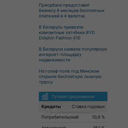
Приорбанк предоставит
бизнесу 6 месяцев бесплатных
платежей в 4 валютах
В Беларусь привезли
компактные хэтчбеки BYD
Dolphin Fashion 410
В Беларуси назвали популярную
интернет-площадку
недвижимости
На гольф-поле под Минском
открыли бесплатную лыжную
трассу
Лучшие предложения
Кредиты
Ставка годовых
Потребительский
10,8 %
Автокредит
16,1 %