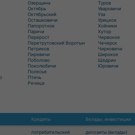
Озерщина
Туров
Октябрь
Уваровичи
Октябрьский
Уза
Осташковичи
Урицкое
Папоротное
Хойники
Паричи
Хутор
Перерост
Червоное
Перетрутовский Воротын
Чечерск
Петриков
Чирковичи
Пиревичи
Широкое
Поболово
Щедрин
Поколюбичи
Юровичи
Полесье
о
Птичь
Речица
Кредиты
Вклады, инвестиции
потребительский
депозиты (вклады)