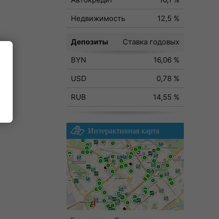
Недвижимость
12,5 %
Депозиты
Ставка годовых
BYN
16,06 %
ода
USD
0,78 %
RUB
14,55 %
Интерактивная карта