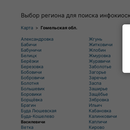
Выбор региона для поиска инфокиос
Карта
>
Гомельская обл.
Александровка
Жгунь
Бабичи
Житковичи
Бабуничи
Жлобин
Белицк
Жмуровка
Берёзки
Журавичи
Березовка
Заболотье
Бобовичи
Загорье
Бобровичи
Заречье
Болотня
Заспа
Большевик
Заширье
Боровики
Защёбье
Борщёвка
Зябровка
Брагин
Ильич
Буда Люшевская
Кабановка
Буда-Кошелево
Калинковичи
Капличи
Василевичи
Ветка
Кирово