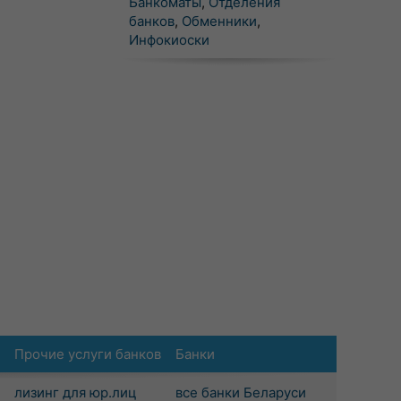
Банкоматы
,
Отделения
банков
,
Обменники
,
Инфокиоски
Прочие услуги банков
Банки
лизинг для юр.лиц
все банки Беларуси