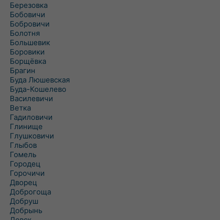
Березовка
Бобовичи
Бобровичи
Болотня
Большевик
Боровики
Борщёвка
Брагин
Буда Люшевская
Буда-Кошелево
Василевичи
Ветка
Гадиловичи
Глинище
Глушковичи
Глыбов
Гомель
Городец
Горочичи
Дворец
Доброгоща
Добруш
Добрынь
Довск