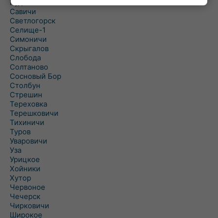
Рудня
Савичи
Светлогорск
Селище-1
Симоничи
Скрыгалов
Слобода
Солтаново
Сосновый Бор
Столбун
Стрешин
Тереховка
Терешковичи
Тихиничи
Туров
Уваровичи
Уза
Урицкое
Хойники
Хутор
Червоное
Чечерск
Чирковичи
Широкое