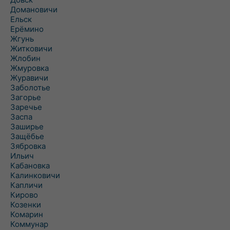
Домановичи
Ельск
Ерёмино
Жгунь
Житковичи
Жлобин
Жмуровка
Журавичи
Заболотье
Загорье
Заречье
Заспа
Заширье
Защёбье
Зябровка
Ильич
Кабановка
Калинковичи
Капличи
Кирово
Козенки
Комарин
Коммунар