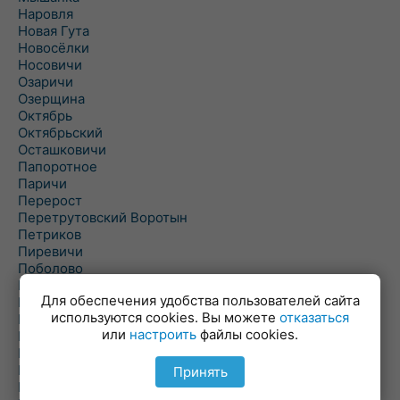
Наровля
Новая Гута
Новосёлки
Носовичи
Озаричи
Озерщина
Октябрь
Октябрьский
Осташковичи
Папоротное
Паричи
Перерост
Перетрутовский Воротын
Петриков
Пиревичи
Поболово
Поколюбичи
Для обеспечения удобства пользователей сайта
Полесье
используются cookies. Вы можете
отказаться
Птичь
или
настроить
файлы cookies.
Речица
Ровенская Слобода
Рогачев
Принять
Рогинь