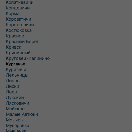
Копаткевичи
Копцевичи
Корма
Короватичи
Коротковичи
Костюковка
Красное
Красный Берег
Кривск
Криничный
Круговец-Калинино
Курганье
Куритичи
Лельчицы
Липов
Лиски
Лоев
Лукский
Лясковичи
Майское
Малые Автюки
Мозырь
Муляровка
Мышанка