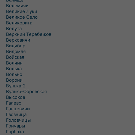
Велемичи
Великие Луки
Великое Село
Великорита
Велута
Верхний Теребежов
Верховичи
Видибор
Видомля
Войская
Волчин
Волька
Вольно
Ворони
Вулька-2
Вулька-Обровская
Высокое
Галево
Ганцевичи
Гвозница
Головчицы
Гончары
Горбаха