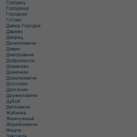
Городец
Городище
Городная
Гутово
Давид-Городок
Дарево
Дворец
Денисковичи
Дивин
Дмитровичи
Добромысль
Доманово
Домачево
Доропеевичи
Достоево
Дрогичин
Дружиловичи
Дубой
Дятловичи
Жабинка
Жемчужный
Жеребковичи
Жидче
Закозель