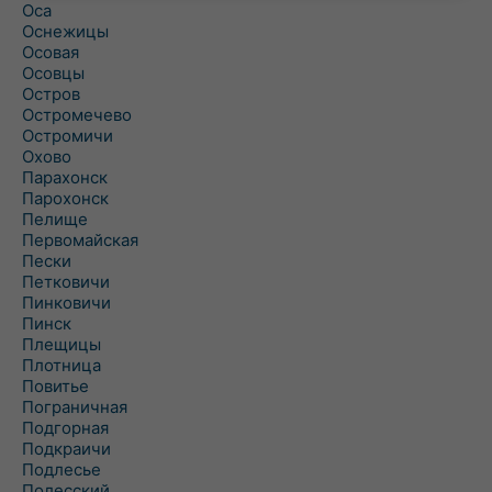
Оса
Оснежицы
Осовая
Осовцы
Остров
Остромечево
Остромичи
Охово
Парахонск
Парохонск
Пелище
Первомайская
Пески
Петковичи
Пинковичи
Пинск
Плещицы
Плотница
Повитье
Пограничная
Подгорная
Подкраичи
Подлесье
Полесский