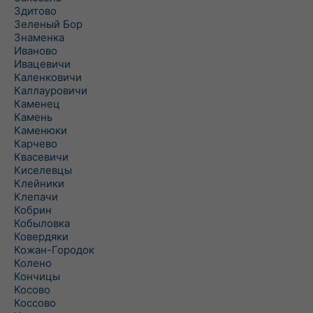
Здитово
Зеленый Бор
Знаменка
Иваново
Ивацевичи
Каленковичи
Каллауровичи
Каменец
Камень
Каменюки
Карчево
Квасевичи
Киселевцы
Клейники
Клепачи
Кобрин
Кобыловка
Ковердяки
Кожан-Городок
Колено
Кончицы
Косово
Коссово