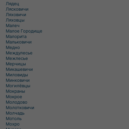
Лядец
Лясковичи
Ляховичи
Ляховцы
Малеч
Малое Городище
Малорита
Мальковичи
Медно
Междулесье
Межлесье
Мерчицы
Микашевичи
Миловиды
Минковичи
Могилёвцы
Мокраны
Мокрое
Молодово
Молотковичи
Молчадь
Мотоль
Мохро