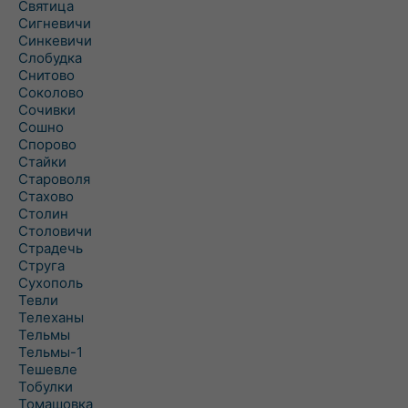
Святица
Сигневичи
Синкевичи
Слобудка
Снитово
Соколово
Сочивки
Сошно
Спорово
Стайки
Староволя
Стахово
Столин
Столовичи
Страдечь
Струга
Сухополь
Тевли
Телеханы
Тельмы
Тельмы-1
Тешевле
Тобулки
Томашовка