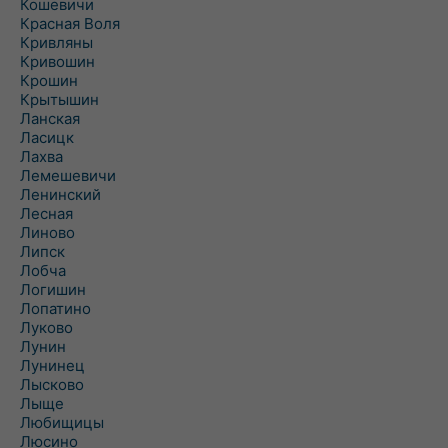
Кошевичи
Красная Воля
Кривляны
Кривошин
Крошин
Крытышин
Ланская
Ласицк
Лахва
Лемешевичи
Ленинский
Лесная
Линово
Липск
Лобча
Логишин
Лопатино
Луково
Лунин
Лунинец
Лысково
Лыще
Любищицы
Люсино