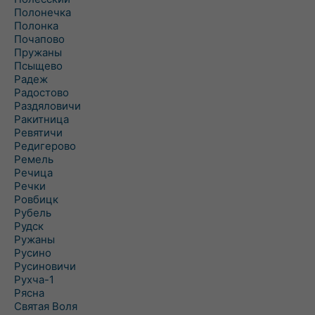
Полонечка
Полонка
Почапово
Пружаны
Псыщево
Радеж
Радостово
Раздяловичи
Ракитница
Ревятичи
Редигерово
Ремель
Речица
Речки
Ровбицк
Рубель
Рудск
Ружаны
Русино
Русиновичи
Рухча-1
Рясна
Святая Воля