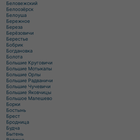
Беловежский
Белоозёрск
Белоуша
Бережное
Береза
Берёзовичи
Берестье
Бобрик
Богдановка
Болота
Большие Круговичи
Большие Мотыкалы
Большие Орлы
Большие Радваничи
Большие Чучевичи
Большие Яковчицы
Большое Малешево
Борки
Бостынь
Брест
Бродница
Будча
Бытень
Валище