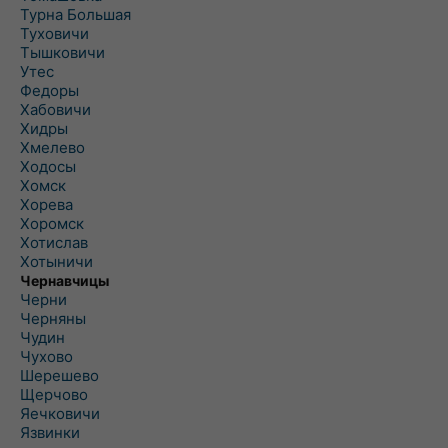
Турна Большая
Туховичи
Тышковичи
Утес
Федоры
Хабовичи
Хидры
Хмелево
Ходосы
Хомск
Хорева
Хоромск
Хотислав
Хотыничи
Чернавчицы
Черни
Черняны
Чудин
Чухово
Шерешево
Щерчово
Яечковичи
Язвинки