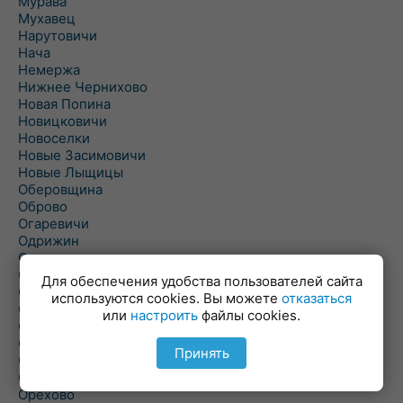
Мурава
Мухавец
Нарутовичи
Нача
Немержа
Нижнее Чернихово
Новая Попина
Новицковичи
Новоселки
Новые Засимовичи
Новые Лыщицы
Оберовщина
Оброво
Огаревичи
Одрижин
Оздамичи
Озяты
Для обеспечения удобства пользователей сайта
Олтуш
используются cookies. Вы можете
отказаться
Ольманы
или
настроить
файлы cookies.
Ольпень
Ольшаны
Принять
Омельная
Ополь
Орехово