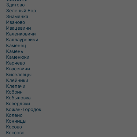
Здитово
Зеленый Бор
Знаменка
Иваново
Ивацевичи
Каленковичи
Каллауровичи
Каменец
Камень
Каменюки
Карчево
Квасевичи
Киселевцы
Клейники
Клепачи
Кобрин
Кобыловка
Ковердяки
Кожан-Городок
Колено
Кончицы
Косово
Коссово