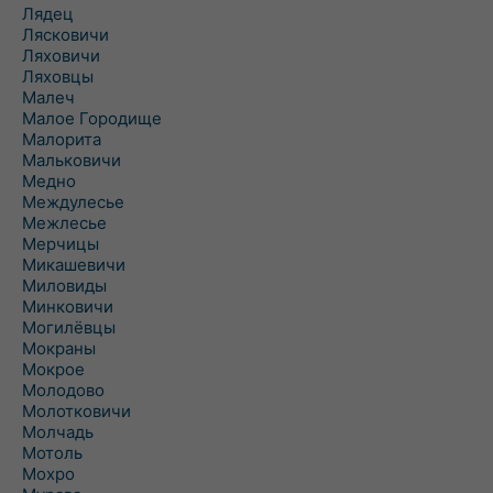
Лядец
Лясковичи
Ляховичи
Ляховцы
Малеч
Малое Городище
Малорита
Мальковичи
Медно
Междулесье
Межлесье
Мерчицы
Микашевичи
Миловиды
Минковичи
Могилёвцы
Мокраны
Мокрое
Молодово
Молотковичи
Молчадь
Мотоль
Мохро