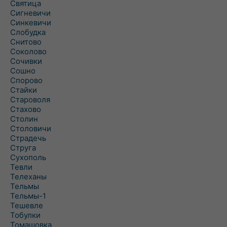
Святица
Сигневичи
Синкевичи
Слобудка
Снитово
Соколово
Сочивки
Сошно
Спорово
Стайки
Староволя
Стахово
Столин
Столовичи
Страдечь
Струга
Сухополь
Тевли
Телеханы
Тельмы
Тельмы-1
Тешевле
Тобулки
Томашовка