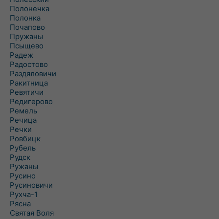
Полонечка
Полонка
Почапово
Пружаны
Псыщево
Радеж
Радостово
Раздяловичи
Ракитница
Ревятичи
Редигерово
Ремель
Речица
Речки
Ровбицк
Рубель
Рудск
Ружаны
Русино
Русиновичи
Рухча-1
Рясна
Святая Воля