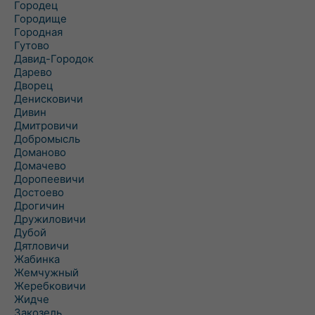
Городец
Городище
Городная
Гутово
Давид-Городок
Дарево
Дворец
Денисковичи
Дивин
Дмитровичи
Добромысль
Доманово
Домачево
Доропеевичи
Достоево
Дрогичин
Дружиловичи
Дубой
Дятловичи
Жабинка
Жемчужный
Жеребковичи
Жидче
Закозель