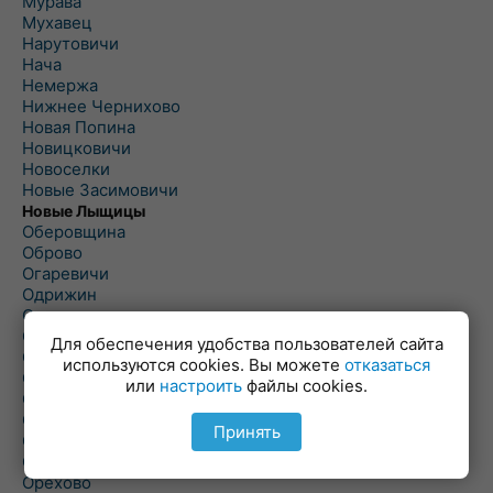
Мурава
Мухавец
Нарутовичи
Нача
Немержа
Нижнее Чернихово
Новая Попина
Новицковичи
Новоселки
Новые Засимовичи
Новые Лыщицы
Оберовщина
Оброво
Огаревичи
Одрижин
Оздамичи
Озяты
Для обеспечения удобства пользователей сайта
Олтуш
используются cookies. Вы можете
отказаться
Ольманы
или
настроить
файлы cookies.
Ольпень
Ольшаны
Принять
Омельная
Ополь
Орехово