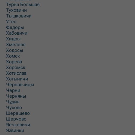
Турна Большая
Туховичи
Тышковичи
Утес
Федоры
Хабовичи
Хидры
Хмелево
Ходосы
Хомск
Хорева
Хоромск
Хотислав
Хотыничи
Чернавчицы
Черни
Черняны
Чудин
Чухово
Шерешево
Щерчово
Яечковичи
Язвинки