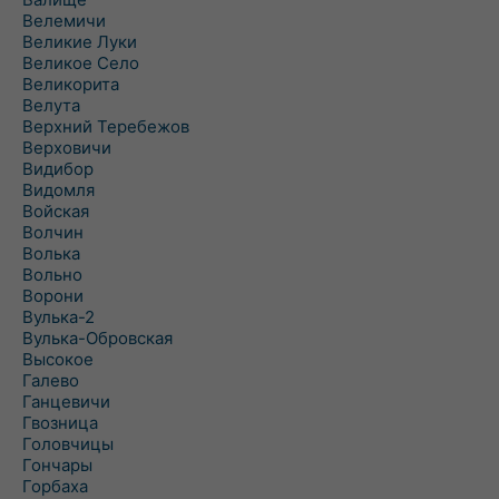
Велемичи
Великие Луки
Великое Село
Великорита
Велута
Верхний Теребежов
Верховичи
Видибор
Видомля
Войская
Волчин
Волька
Вольно
Ворони
Вулька-2
Вулька-Обровская
Высокое
Галево
Ганцевичи
Гвозница
Головчицы
Гончары
Горбаха