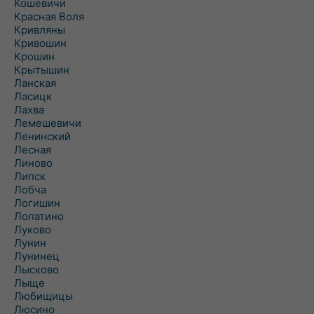
Кошевичи
Красная Воля
Кривляны
Кривошин
Крошин
Крытышин
Ланская
Ласицк
Лахва
Лемешевичи
Ленинский
Лесная
Линово
Липск
Лобча
Логишин
Лопатино
Луково
Лунин
Лунинец
Лысково
Лыще
Любищицы
Люсино