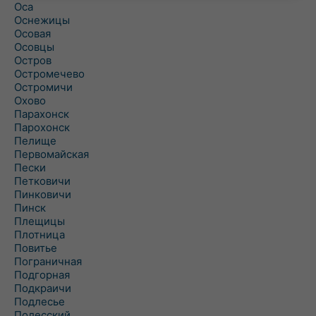
Оса
Оснежицы
Осовая
Осовцы
Остров
Остромечево
Остромичи
Охово
Парахонск
Парохонск
Пелище
Первомайская
Пески
Петковичи
Пинковичи
Пинск
Плещицы
Плотница
Повитье
Пограничная
Подгорная
Подкраичи
Подлесье
Полесский