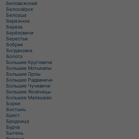
Беловежский
Белоозёрск
Белоуша
Бережное
Береза
Берёзовичи
Берестье
Бобрик
Богдановка
Болота
Большие Круговичи
Большие Мотыкалы
Большие Орлы
Большие Радваничи
Большие Чучевичи
Большие Яковчицы
Большое Малешево
Борки
Бостынь
Брест
Бродница
Будча
Бытень
Валище