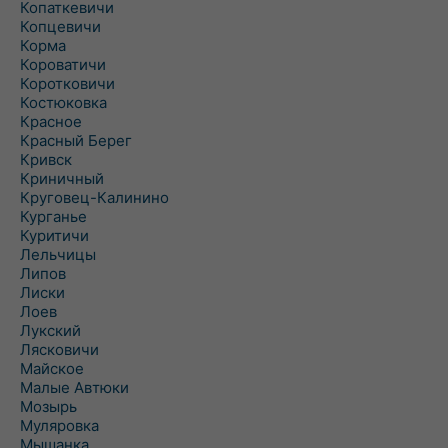
Копаткевичи
Копцевичи
Корма
Короватичи
Коротковичи
Костюковка
Красное
Красный Берег
Кривск
Криничный
Круговец-Калинино
Курганье
Куритичи
Лельчицы
Липов
Лиски
Лоев
Лукский
Лясковичи
Майское
Малые Автюки
Мозырь
Муляровка
Мышанка