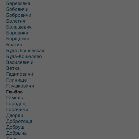
Березовка
Бобовичи
Бобровичи
Болотня
Большевик
Боровики
Борщёвка
Брагин
Буда Люшевская
Буда-Кошелево
Василевичи
Ветка
Гадиловичи
Глинище
Глушковичи
Глыбов
Гомель
Городец
Горочичи
Дворец
Доброгоща
Добруш
Добрынь
Довск