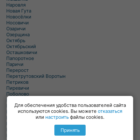
Наровля
Новая Гута
Новосёлки
Носовичи
Озаричи
Озерщина
Октябрь
Октябрьский
Осташковичи
Папоротное
Паричи
Перерост
Перетрутовский Воротын
Петриков
Пиревичи
Поболово
Поколюбичи
Для обеспечения удобства пользователей сайта
Полесье
используются cookies. Вы можете
отказаться
Птичь
или
настроить
файлы cookies.
Речица
Ровенская Слобода
Рогачев
Принять
Рогинь