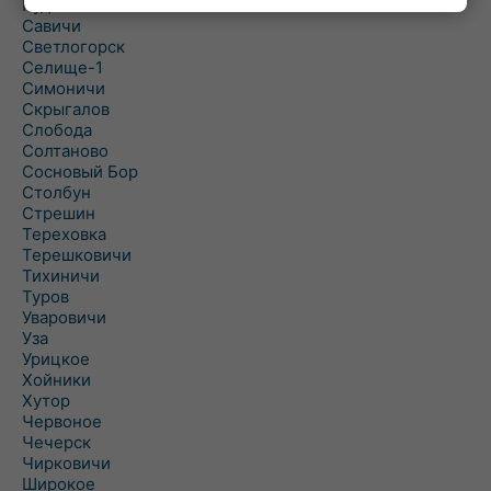
Рудня
Савичи
Светлогорск
Селище-1
Симоничи
Скрыгалов
Слобода
Солтаново
Сосновый Бор
Столбун
Стрешин
Тереховка
Терешковичи
Тихиничи
Туров
Уваровичи
Уза
Урицкое
Хойники
Хутор
Червоное
Чечерск
Чирковичи
Широкое