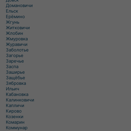
Домановичи
Ельск
Ерёмино
Жгунь
Житковичи
Жлобин
Жмуровка
Журавичи
Заболотье
Загорье
Заречье
Заспа
Заширье
Защёбье
Зябровка
Ильич
Кабановка
Калинковичи
Капличи
Кирово
Козенки
Комарин
Коммунар