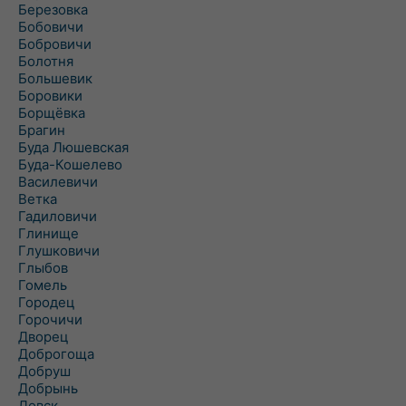
Березовка
Бобовичи
Бобровичи
Болотня
Большевик
Боровики
Борщёвка
Брагин
Буда Люшевская
Буда-Кошелево
Василевичи
Ветка
Гадиловичи
Глинище
Глушковичи
Глыбов
Гомель
Городец
Горочичи
Дворец
Доброгоща
Добруш
Добрынь
Довск