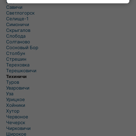
Рудня
Савичи
Светлогорск
Селище-1
Симоничи
Скрыгалов
Слобода
Солтаново
Сосновый Бор
Столбун
Стрешин
Тереховка
Терешковичи
Тихиничи
Туров
Уваровичи
Уза
Урицкое
Хойники
Хутор
Червоное
Чечерск
Чирковичи
Широкое