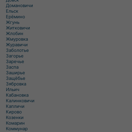
Домановичи
Ельск
Ерёмино
Жгунь
Житковичи
Жлобин
Жмуровка
Журавичи
Заболотье
Загорье
Заречье
Заспа
Заширье
Защёбье
Зябровка
Ильич
Кабановка
Калинковичи
Капличи
Кирово
Козенки
Комарин
Коммунар