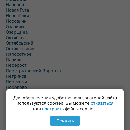
Наровля
Новая Гута
Новосёлки
Носовичи
Озаричи
Озерщина
Октябрь
Октябрьский
Осташковичи
Папоротное
Паричи
Перерост
Перетрутовский Воротын
Петриков
Пиревичи
Поболово
Поколюбичи
Для обеспечения удобства пользователей сайта
Полесье
используются cookies. Вы можете
отказаться
Птичь
или
настроить
файлы cookies.
Речица
Ровенская Слобода
Рогачев
Принять
Рогинь