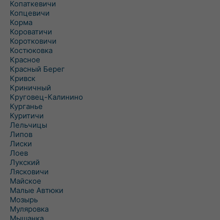
Копаткевичи
Копцевичи
Корма
Короватичи
Коротковичи
Костюковка
Красное
Красный Берег
Кривск
Криничный
Круговец-Калинино
Курганье
Куритичи
Лельчицы
Липов
Лиски
Лоев
Лукский
Лясковичи
Майское
Малые Автюки
Мозырь
Муляровка
Мышанка