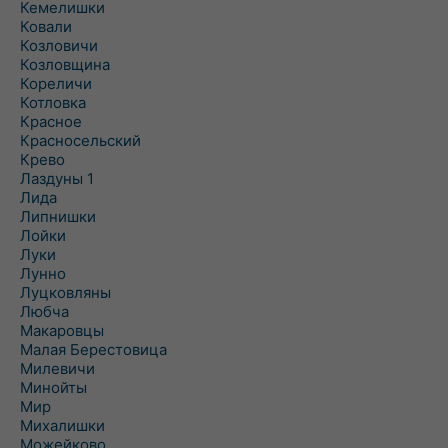
Кемелишки
Ковали
Козловичи
Козловщина
Кореличи
Котловка
Красное
Красносельский
Крево
Лаздуны 1
Лида
Липнишки
Лойки
Луки
Лунно
Луцковляны
Любча
Макаровцы
Малая Берестовица
Милевичи
Минойты
Мир
Михалишки
Можейково