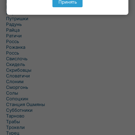
Подороск
Принять
Поречье
Порозово
Путришки
Радунь
Райца
Ратичи
Роcсь
Рожанка
Россь
Свислочь
Скидель
Скрибовцы
Словатичи
Слоним
Сморгонь
Солы
Сопоцкин
Станция Ошмяны
Субботники
Тарново
Трабы
Трокели
Турец