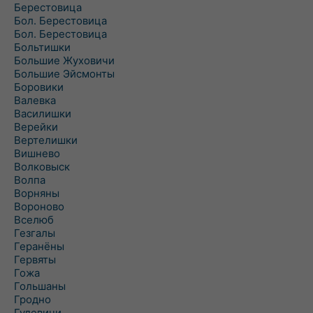
Берестовица
Бол. Берестовица
Бол. Берестовица
Больтишки
Большие Жуховичи
Большие Эйсмонты
Боровики
Валевка
Василишки
Верейки
Вертелишки
Вишнево
Волковыск
Волпа
Ворняны
Вороново
Вселюб
Гезгалы
Геранёны
Гервяты
Гожа
Гольшаны
Гродно
Гудевичи