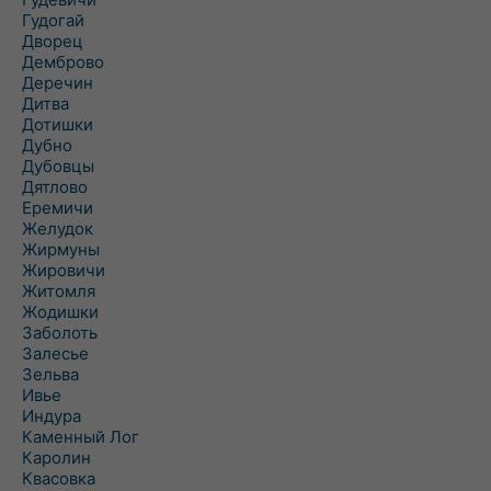
Гудогай
Дворец
Демброво
Деречин
Дитва
Дотишки
Дубно
Дубовцы
Дятлово
Еремичи
Желудок
Жирмуны
Жировичи
Житомля
Жодишки
Заболоть
Залесье
Зельва
Ивье
Индура
Каменный Лог
Каролин
Квасовка