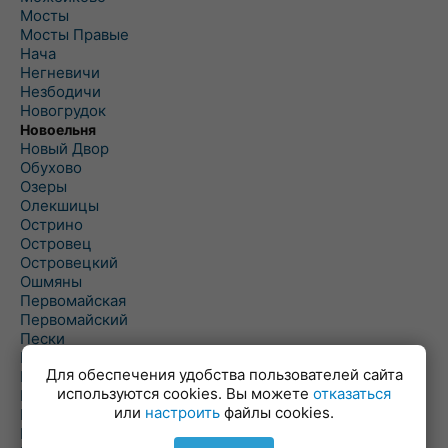
Мосты
Мосты Правые
Нача
Негневичи
Незбодичи
Новогрудок
Новоельня
Новый Двор
Обухово
Озеры
Олекшицы
Острино
Островец
Островецкий
Ошмяны
Первомайская
Первомайский
Пески
Петревичи
Для обеспечения удобства пользователей сайта
Погородно
используются cookies. Вы можете
отказаться
Пограничный
или
настроить
файлы cookies.
Подлабенье
Подольцы