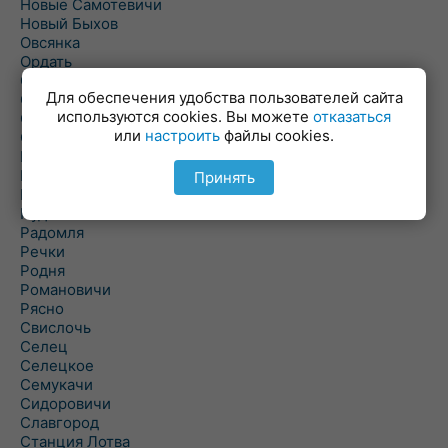
Новые Самотевичи
Новый Быхов
Овсянка
Ордать
Ореховка
Для обеспечения удобства пользователей сайта
Осиновка
используются cookies. Вы можете
отказаться
Осиповичи
или
настроить
файлы cookies.
Осово
Павловичи
Паршино
Принять
Петуховка
Пудовня
Радомля
Речки
Родня
Романовичи
Рясно
Свислочь
Селец
Селецкое
Семукачи
Сидоровичи
Славгород
Станция Лотва