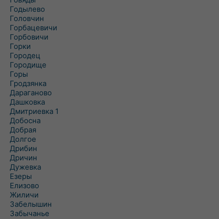
Годылево
Головчин
Горбацевичи
Горбовичи
Горки
Городец
Городище
Горы
Гродзянка
Дараганово
Дашковка
Дмитриевка 1
Добосна
Добрая
Долгое
Дрибин
Дричин
Дужевка
Езеры
Елизово
Жиличи
Забелышин
Забычанье