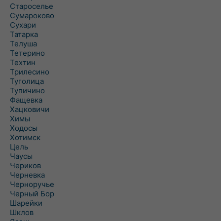
Староселье
Сумароково
Сухари
Татарка
Телуша
Тетерино
Техтин
Трилесино
Туголица
Тупичино
Фащевка
Хацковичи
Химы
Ходосы
Хотимск
Цель
Чаусы
Чериков
Черневка
Черноручье
Черный Бор
Шарейки
Шклов