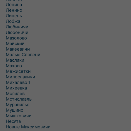
Ленина
Ленино
Липень
Лобжа
Любиничи
Любоничи
Мазолово
Майский
Макеевичи
Малые Словени
Маслаки
Махово
Межисетки
Милославичи
Михалево 1
Михеевка
Могилев
Мстиславль
Муравилье
Мушино
Мышковичи
Несята
Новые Максимовичи