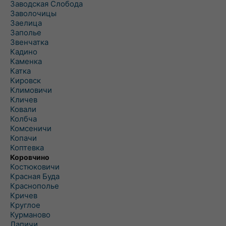
Заводская Слобода
Заволочицы
Заелица
Заполье
Звенчатка
Кадино
Каменка
Катка
Кировск
Климовичи
Кличев
Ковали
Колбча
Комсеничи
Копачи
Коптевка
Коровчино
Костюковичи
Красная Буда
Краснополье
Кричев
Круглое
Курманово
Лапичи