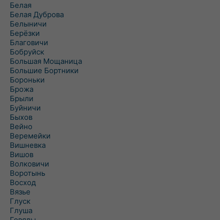
Белая
Белая Дуброва
Белыничи
Берёзки
Благовичи
Бобруйск
Большая Мощаница
Большие Бортники
Бороньки
Брожа
Брыли
Буйничи
Быхов
Вейно
Веремейки
Вишневка
Вишов
Волковичи
Воротынь
Восход
Вязье
Глуск
Глуша
Говяды