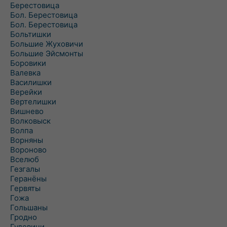
Берестовица
Бол. Берестовица
Бол. Берестовица
Больтишки
Большие Жуховичи
Большие Эйсмонты
Боровики
Валевка
Василишки
Верейки
Вертелишки
Вишнево
Волковыск
Волпа
Ворняны
Вороново
Вселюб
Гезгалы
Геранёны
Гервяты
Гожа
Гольшаны
Гродно
Гудевичи