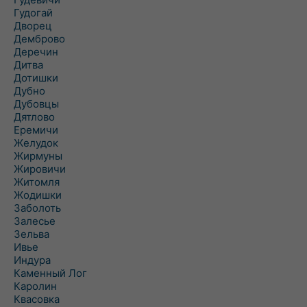
Гудогай
Дворец
Демброво
Деречин
Дитва
Дотишки
Дубно
Дубовцы
Дятлово
Еремичи
Желудок
Жирмуны
Жировичи
Житомля
Жодишки
Заболоть
Залесье
Зельва
Ивье
Индура
Каменный Лог
Каролин
Квасовка