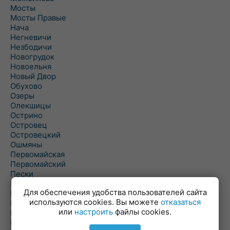
Мосты
Мосты Правые
Нача
Негневичи
Незбодичи
Новогрудок
Новоельня
Новый Двор
Обухово
Озеры
Олекшицы
Острино
Островец
Островецкий
Ошмяны
Первомайская
Первомайский
Пески
Петревичи
Для обеспечения удобства пользователей сайта
Погородно
используются cookies. Вы можете
отказаться
Пограничный
или
настроить
файлы cookies.
Подлабенье
Подольцы