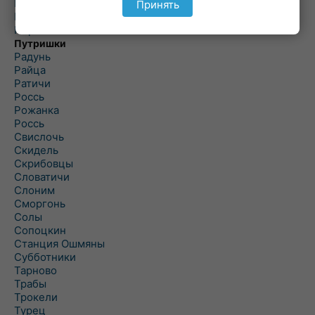
Подороск
Принять
Поречье
Порозово
Путришки
Радунь
Райца
Ратичи
Роcсь
Рожанка
Россь
Свислочь
Скидель
Скрибовцы
Словатичи
Слоним
Сморгонь
Солы
Сопоцкин
Станция Ошмяны
Субботники
Тарново
Трабы
Трокели
Турец