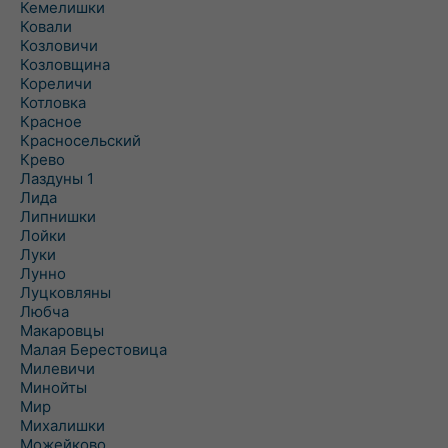
Кемелишки
Ковали
Козловичи
Козловщина
Кореличи
Котловка
Красное
Красносельский
Крево
Лаздуны 1
Лида
Липнишки
Лойки
Луки
Лунно
Луцковляны
Любча
Макаровцы
Малая Берестовица
Милевичи
Минойты
Мир
Михалишки
Можейково