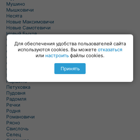
Мушино
Мышковичи
Несята
Новые Максимовичи
Новые Самотевичи
Новый Быхов
Овсянка
Для обеспечения удобства пользователей сайта
Ордать
используются cookies. Вы можете
отказаться
Ореховка
или
настроить
файлы cookies.
Осиновка
Осиповичи
Принять
Осово
Павловичи
Паршино
Петуховка
Пудовня
Радомля
Речки
Родня
Романовичи
Рясно
Свислочь
Селец