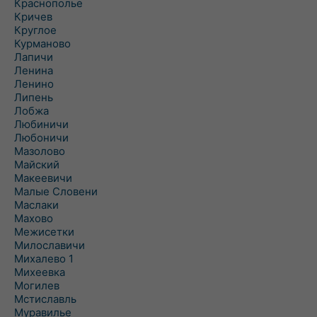
Краснополье
Кричев
Круглое
Курманово
Лапичи
Ленина
Ленино
Липень
Лобжа
Любиничи
Любоничи
Мазолово
Майский
Макеевичи
Малые Словени
Маслаки
Махово
Межисетки
Милославичи
Михалево 1
Михеевка
Могилев
Мстиславль
Муравилье