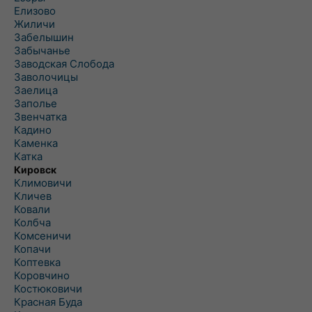
Елизово
Жиличи
Забелышин
Забычанье
Заводская Слобода
Заволочицы
Заелица
Заполье
Звенчатка
Кадино
Каменка
Катка
Кировск
Климовичи
Кличев
Ковали
Колбча
Комсеничи
Копачи
Коптевка
Коровчино
Костюковичи
Красная Буда