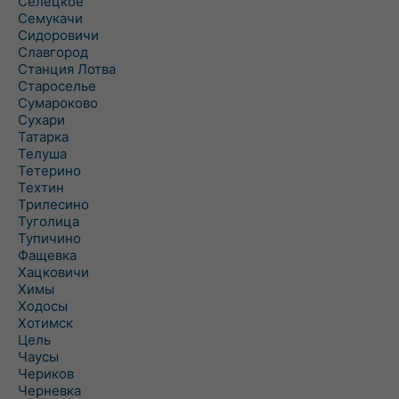
Селецкое
Семукачи
Сидоровичи
Славгород
Станция Лотва
Староселье
Сумароково
Сухари
Татарка
Телуша
Тетерино
Техтин
Трилесино
Туголица
Тупичино
Фащевка
Хацковичи
Химы
Ходосы
Хотимск
Цель
Чаусы
Чериков
Черневка