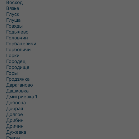
Восход
Вязье
Глуск
Глуша
Говяды
Годылево
Головчин
Горбацевичи
Горбовичи
Горки
Городец
Городище
Горы
Гродзянка
Дараганово
Дашковка
Дмитриевка 1
Добосна
Добрая
Долгое
Дрибин
Дричин
Дужевка
Езеры