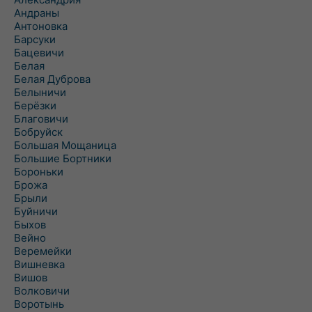
Андраны
Антоновка
Барсуки
Бацевичи
Белая
Белая Дуброва
Белыничи
Берёзки
Благовичи
Бобруйск
Большая Мощаница
Большие Бортники
Бороньки
Брожа
Брыли
Буйничи
Быхов
Вейно
Веремейки
Вишневка
Вишов
Волковичи
Воротынь