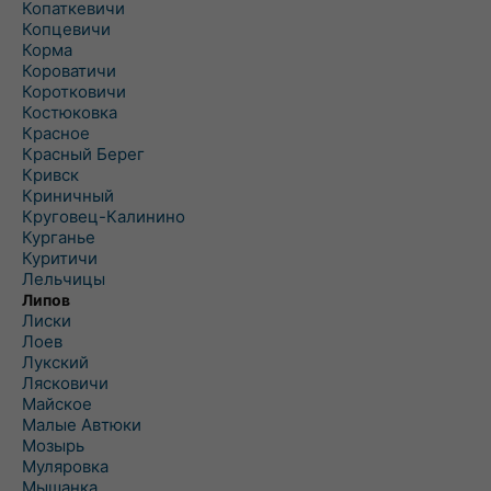
Копаткевичи
Копцевичи
Корма
Короватичи
Коротковичи
Костюковка
Красное
Красный Берег
Кривск
Криничный
Круговец-Калинино
Курганье
Куритичи
Лельчицы
Липов
Лиски
Лоев
Лукский
Лясковичи
Майское
Малые Автюки
Мозырь
Муляровка
Мышанка