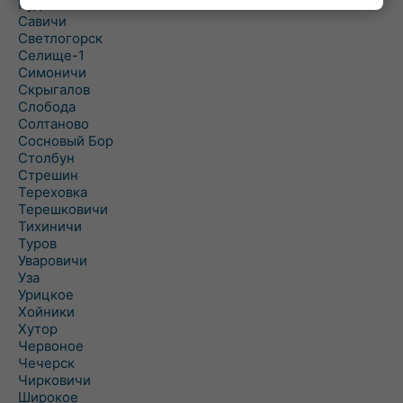
Рудня
Савичи
Светлогорск
Селище-1
Симоничи
Скрыгалов
Слобода
Солтаново
Сосновый Бор
Столбун
Стрешин
Тереховка
Терешковичи
Тихиничи
Туров
Уваровичи
Уза
Урицкое
Хойники
Хутор
Червоное
Чечерск
Чирковичи
Широкое