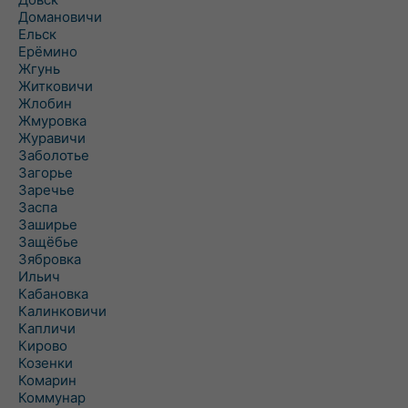
Домановичи
Ельск
Ерёмино
Жгунь
Житковичи
Жлобин
Жмуровка
Журавичи
Заболотье
Загорье
Заречье
Заспа
Заширье
Защёбье
Зябровка
Ильич
Кабановка
Калинковичи
Капличи
Кирово
Козенки
Комарин
Коммунар