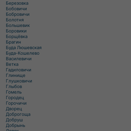
Березовка
Бобовичи
Бобровичи
Болотня
Большевик
Боровики
Борщёвка
Брагин
Буда Люшевская
Буда-Кошелево
Василевичи
Ветка
Гадиловичи
Глинище
Глушковичи
Глыбов
Гомель
Городец
Горочичи
Дворец
Доброгоща
Добруш
Добрынь
Довск