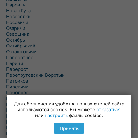
Наровля
Новая Гута
Новосёлки
Носовичи
Озаричи
Озерщина
Октябрь
Октябрьский
Осташковичи
Папоротное
Паричи
Перерост
Перетрутовский Воротын
Петриков
Пиревичи
Поболово
Поколюбичи
Для обеспечения удобства пользователей сайта
Полесье
используются cookies. Вы можете
отказаться
Птичь
или
настроить
файлы cookies.
Речица
Ровенская Слобода
Рогачев
Принять
Рогинь