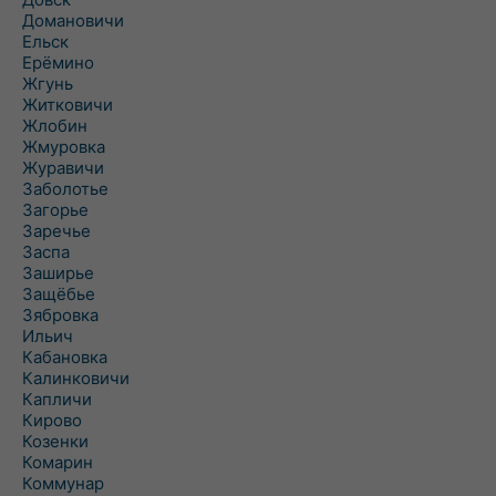
Домановичи
Ельск
Ерёмино
Жгунь
Житковичи
Жлобин
Жмуровка
Журавичи
Заболотье
Загорье
Заречье
Заспа
Заширье
Защёбье
Зябровка
Ильич
Кабановка
Калинковичи
Капличи
Кирово
Козенки
Комарин
Коммунар