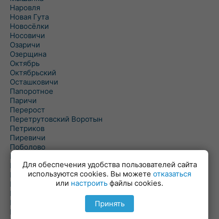
Наровля
Новая Гута
Новосёлки
Носовичи
Озаричи
Озерщина
Октябрь
Октябрьский
Осташковичи
Папоротное
Паричи
Перерост
Перетрутовский Воротын
Петриков
Пиревичи
Поболово
Поколюбичи
Для обеспечения удобства пользователей сайта
Полесье
используются cookies. Вы можете
отказаться
Птичь
или
настроить
файлы cookies.
Речица
Ровенская Слобода
Рогачев
Принять
Рогинь