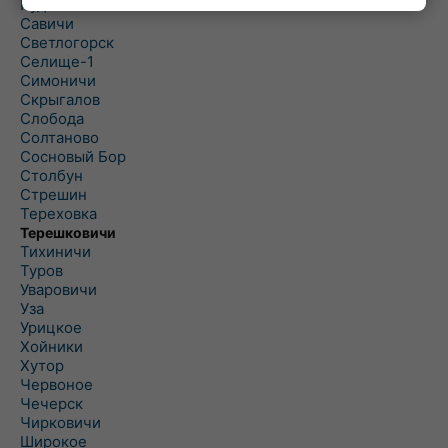
Рудня
Савичи
Светлогорск
Селище-1
Симоничи
Скрыгалов
Слобода
Солтаново
Сосновый Бор
Столбун
Стрешин
Тереховка
Терешковичи
Тихиничи
Туров
Уваровичи
Уза
Урицкое
Хойники
Хутор
Червоное
Чечерск
Чирковичи
Широкое