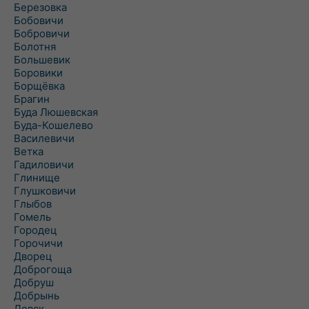
Березовка
Бобовичи
Бобровичи
Болотня
Большевик
Боровики
Борщёвка
Брагин
Буда Люшевская
Буда-Кошелево
Василевичи
Ветка
Гадиловичи
Глинище
Глушковичи
Глыбов
Гомель
Городец
Горочичи
Дворец
Доброгоща
Добруш
Добрынь
Довск