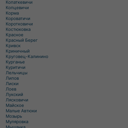
Копаткевичи
Копцевичи
Корма
Короватичи
Коротковичи
Костюковка
Красное
Красный Берег
Кривск
Криничный
Круговец-Калинино
Курганье
Куритичи
Лельчицы
Липов
Лиски
Лоев
Лукский
Лясковичи
Майское
Малые Автюки
Мозырь
Муляровка
Мышанка