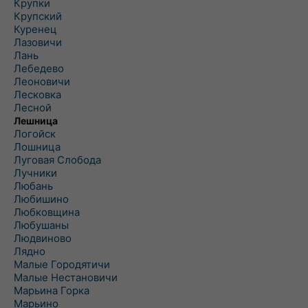
Крупки
Крупский
Куренец
Лазовичи
Лань
Лебедево
Леоновичи
Лесковка
Лесной
Лешница
Логойск
Лошница
Луговая Слобода
Лучники
Любань
Любишино
Любковщина
Любушаны
Людвиново
Лядно
Малые Городятичи
Малые Нестановичи
Марьина Горка
Марьино