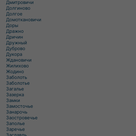
Дмитровичи
Долгиново
Долгое
Домоткановичи
Доры
Дражно
Дричин
Дружный
Дуброво
Дукора
Ждановичи
Жилихово
Жодино
Заболоть
Заболотье
Загалье
Зазерка
Замки
Замосточье
Занарочь
Заостровечье
Заполье
Заречье
Заславль