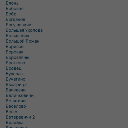
Блонь
Бобовня
Бобр
Богданов
Богушевичи
Большая Ухолода
Большевик
Большой Рожан
Борисов
Боровая
Боровляны
Братково
Бродец
Будслав
Бучатино
Быстрица
Валевачи
Величковичи
Велятичи
Веселово
Весея
Ветеревичи 2
Вилейка
Вишневец