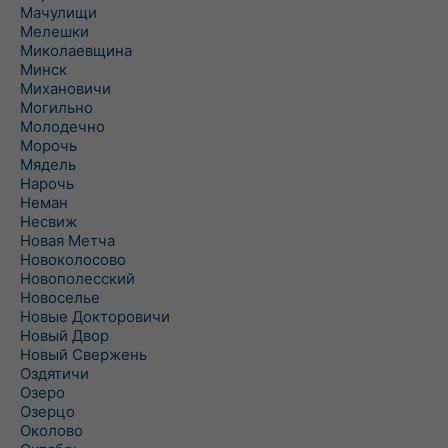
Мачулищи
Мелешки
Миколаевщина
Минск
Михановичи
Могильно
Молодечно
Морочь
Мядель
Нарочь
Неман
Несвиж
Новая Метча
Новоколосово
Новополесский
Новоселье
Новые Докторовичи
Новый Двор
Новый Свержень
Оздятичи
Озеро
Озерцо
Околово