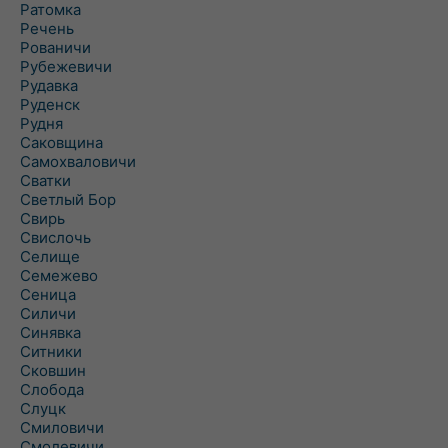
Ратомка
Речень
Рованичи
Рубежевичи
Рудавка
Руденск
Рудня
Саковщина
Самохваловичи
Сватки
Светлый Бор
Свирь
Свислочь
Селище
Семежево
Сеница
Силичи
Синявка
Ситники
Сковшин
Слобода
Слуцк
Смиловичи
Смолевичи