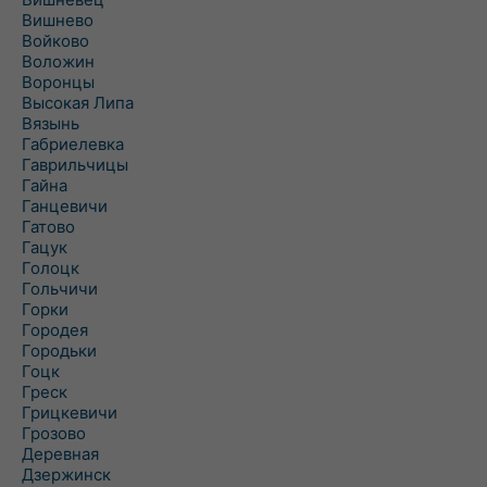
Вишнево
Войково
Воложин
Воронцы
Высокая Липа
Вязынь
Габриелевка
Гаврильчицы
Гайна
Ганцевичи
Гатово
Гацук
Голоцк
Гольчичи
Горки
Городея
Городьки
Гоцк
Греск
Грицкевичи
Грозово
Деревная
Дзержинск