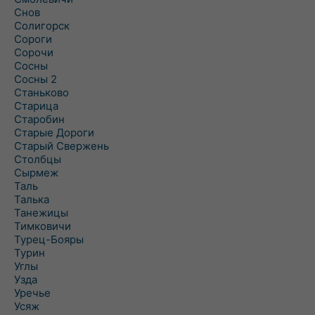
Снов
Солигорск
Сороги
Сорочи
Сосны
Сосны 2
Станьково
Старица
Старобин
Старые Дороги
Старый Свержень
Столбцы
Сырмеж
Таль
Талька
Танежицы
Тимковичи
Турец-Бояры
Турин
Углы
Узда
Уречье
Усяж