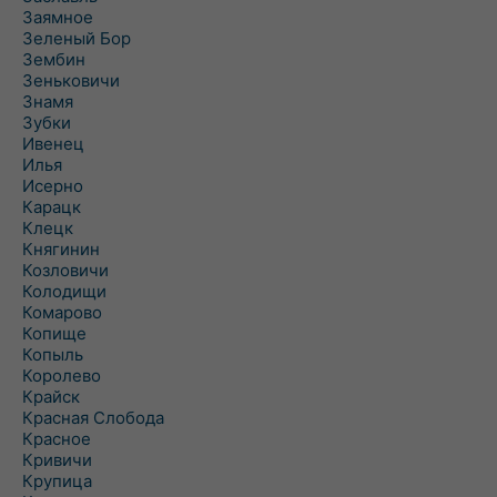
Заямное
Зеленый Бор
Зембин
Зеньковичи
Знамя
Зубки
Ивенец
Илья
Исерно
Карацк
Клецк
Княгинин
Козловичи
Колодищи
Комарово
Копище
Копыль
Королево
Крайск
Красная Слобода
Красное
Кривичи
Крупица