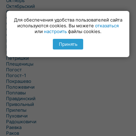
Октябрь
Октябрьский
Олехновичи
Омговичи
Для обеспечения удобства пользователей сайта
Оношки
используются cookies. Вы можете
отказаться
Осовец
или
настроить
файлы cookies.
Острошицкий Городок
Пасека
Принять
Пастовичи
Першаи
Петришки
Плещеницы
Погост
Погост-1
Покрашево
Положевичи
Поплавы
Правдинский
Привольный
Прилепы
Пуховичи
Радошковичи
Раевка
Раков