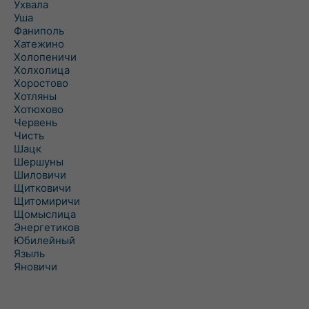
Ухвала
Уша
Фаниполь
Хатежино
Холопеничи
Холхолица
Хоростово
Хотляны
Хотюхово
Червень
Чисть
Шацк
Шершуны
Шиловичи
Щитковичи
Щитомиричи
Щомыслица
Энергетиков
Юбилейный
Языль
Яновичи