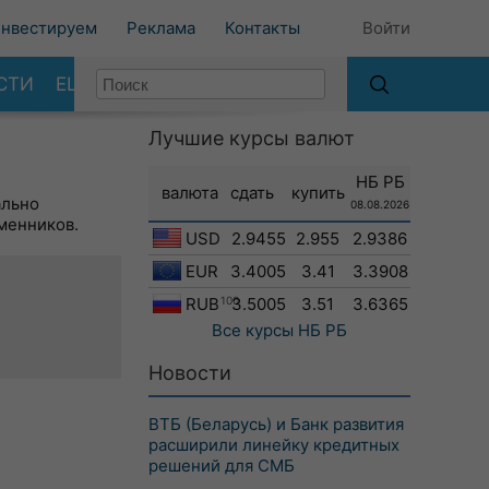
нвестируем
Реклама
Контакты
Войти
СТИ
ЕЩЕ
Лучшие курсы валют
НБ РБ
валюта
сдать
купить
ально
08.08.2026
менников.
USD
2.9455
2.955
2.9386
EUR
3.4005
3.41
3.3908
RUB
100
3.5005
3.51
3.6365
Все курсы
НБ РБ
Новости
ВТБ (Беларусь) и Банк развития
расширили линейку кредитных
решений для СМБ