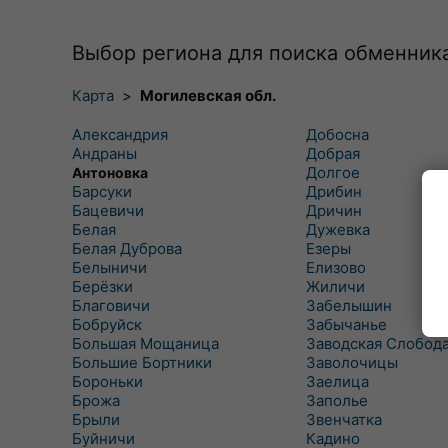
Выбор региона для поиска обменник
Карта
>
Могилевская обл.
Александрия
Добосна
Андраны
Добрая
Долгое
Антоновка
Барсуки
Дрибин
Бацевичи
Дричин
Белая
Дужевка
Белая Дуброва
Езеры
Белыничи
Елизово
Берёзки
Жиличи
Благовичи
Забелышин
Бобруйск
Забычанье
Большая Мощаница
Заводская Слобод
Большие Бортники
Заволочицы
Бороньки
Заелица
Брожа
Заполье
Брыли
Звенчатка
Буйничи
Кадино