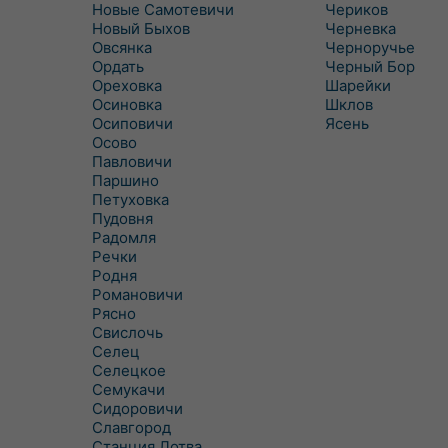
Новые Самотевичи
Чериков
Новый Быхов
Черневка
Овсянка
Черноручье
Ордать
Черный Бор
Ореховка
Шарейки
Осиновка
Шклов
Осиповичи
Ясень
Осово
Павловичи
Паршино
Петуховка
Пудовня
Радомля
Речки
Родня
Романовичи
Рясно
Свислочь
Селец
Селецкое
Семукачи
Сидоровичи
Славгород
Станция Лотва