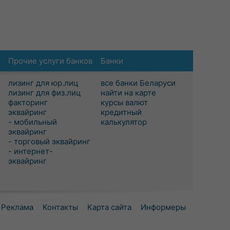
Прочие услуги банков
Банки
лизинг для юр.лиц
все банки Беларуси
лизинг для физ.лиц
найти на карте
факторинг
курсы валют
эквайринг
кредитный
- мобильный
калькулятор
эквайринг
- торговый эквайринг
- интернет-
эквайринг
Реклама
Контакты
Карта сайта
Информеры