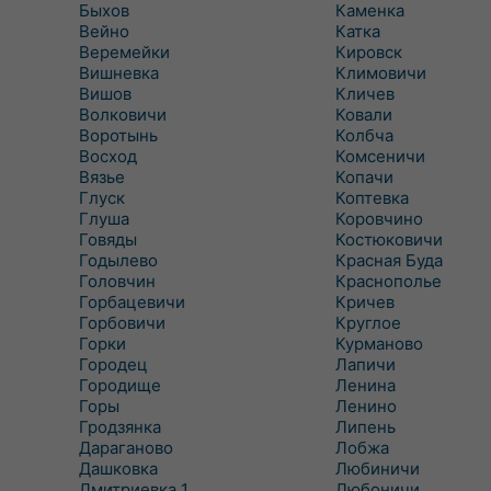
Быхов
Каменка
Вейно
Катка
Веремейки
Кировск
Вишневка
Климовичи
Вишов
Кличев
Волковичи
Ковали
Воротынь
Колбча
Восход
Комсеничи
Вязье
Копачи
Глуск
Коптевка
Глуша
Коровчино
Говяды
Костюковичи
Годылево
Красная Буда
Головчин
Краснополье
Горбацевичи
Кричев
Горбовичи
Круглое
Горки
Курманово
Городец
Лапичи
Городище
Ленина
Горы
Ленино
Гродзянка
Липень
Дараганово
Лобжа
Дашковка
Любиничи
Дмитриевка 1
Любоничи