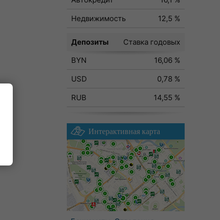
Недвижимость
12,5 %
Депозиты
Ставка годовых
BYN
16,06 %
USD
0,78 %
RUB
14,55 %
Интерактивная карта