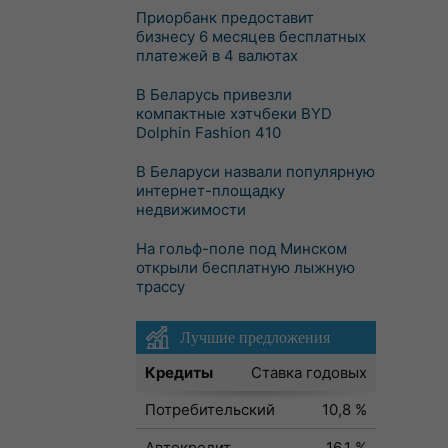
Приорбанк предоставит
бизнесу 6 месяцев бесплатных
платежей в 4 валютах
В Беларусь привезли
компактные хэтчбеки BYD
Dolphin Fashion 410
В Беларуси назвали популярную
интернет-площадку
недвижимости
На гольф-поле под Минском
открыли бесплатную лыжную
трассу
Лучшие предложения
Кредиты
Ставка годовых
Потребительский
10,8 %
Автокредит
16,1 %