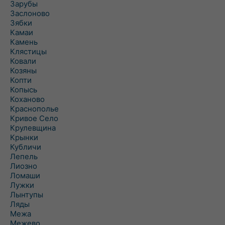
Зарубы
Заслоново
Зябки
Камаи
Камень
Клястицы
Ковали
Козяны
Копти
Копысь
Коханово
Краснополье
Кривое Село
Крулевщина
Крынки
Кубличи
Лепель
Лиозно
Ломаши
Лужки
Лынтупы
Ляды
Межа
Межево