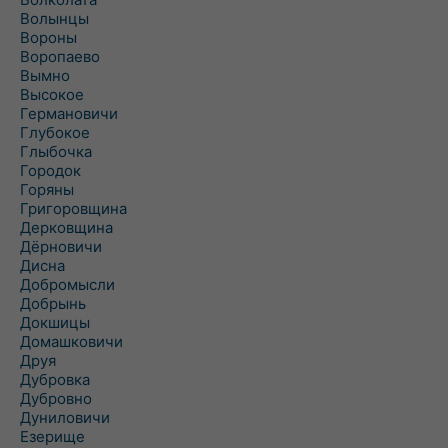
Волынцы
Вороны
Воропаево
Вымно
Высокое
Германовичи
Глубокое
Глыбочка
Городок
Горяны
Григоровщина
Дерковщина
Дёрновичи
Дисна
Добромысли
Добрынь
Докшицы
Домашковичи
Друя
Дубровка
Дубровно
Дуниловичи
Езерище