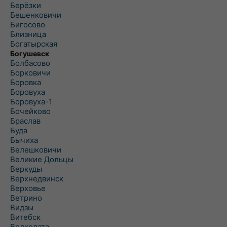
Берёзки
Бешенковичи
Бигосово
Близница
Богатырская
Богушевск
Болбасово
Борковичи
Боровка
Боровуха
Боровуха-1
Бочейково
Браслав
Буда
Бычиха
Велешковичи
Великие Дольцы
Веркуды
Верхнедвинск
Верховье
Ветрино
Видзы
Витебск
Волколата