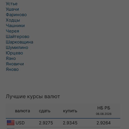
Устье
Ушачи
Фариново
Ходцы
Чашники
Черея
Шайтерово
Шарковщина
Шумилино
Юрцево
Язно
Яновичи
Яново
Лучшие курсы валют
НБ РБ
валюта
сдать
купить
06.08.2026
USD
2.9275
2.9345
2.9264