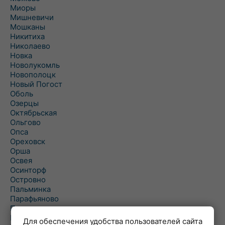
Миоры
Мишневичи
Мошканы
Никитиха
Николаево
Новка
Новолукомль
Новополоцк
Новый Погост
Оболь
Озерцы
Октябрьская
Ольгово
Опса
Ореховск
Орша
Освея
Осинторф
Островно
Пальминка
Парафьяново
Плисса
Повятье
Для обеспечения удобства пользователей сайта