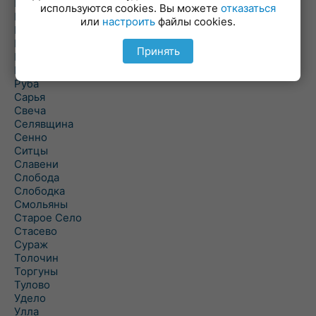
Погоща
используются cookies. Вы можете
отказаться
Подсвилье
или
настроить
файлы cookies.
Полоцк
Поставы
Принять
Прозороки
Россоны
Руба
Сарья
Свеча
Селявщина
Сенно
Ситцы
Славени
Слобода
Слободка
Смольяны
Старое Село
Стасево
Сураж
Толочин
Торгуны
Тулово
Удело
Улла