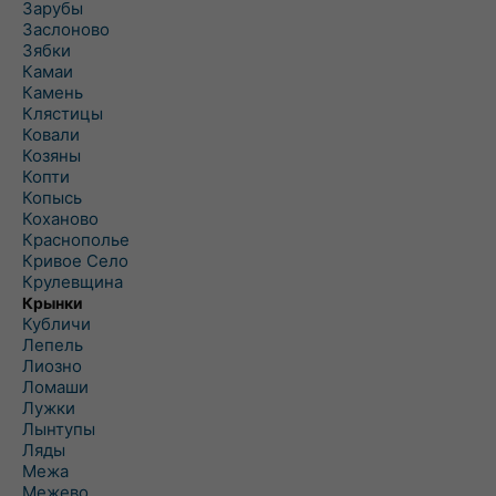
Зарубы
Заслоново
Зябки
Камаи
Камень
Клястицы
Ковали
Козяны
Копти
Копысь
Коханово
Краснополье
Кривое Село
Крулевщина
Крынки
Кубличи
Лепель
Лиозно
Ломаши
Лужки
Лынтупы
Ляды
Межа
Межево