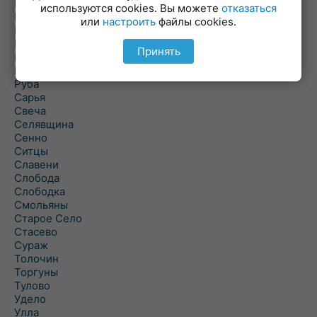
Погоща
используются cookies. Вы можете
отказаться
Подсвилье
или
настроить
файлы cookies.
Полоцк
Поставы
Принять
Прозороки
Россоны
Руба
Сарья
Свеча
Селявщина
Сенно
Ситцы
Славени
Слобода
Слободка
Смольяны
Старое Село
Стасево
Сураж
Толочин
Торгуны
Тулово
Удело
Улла