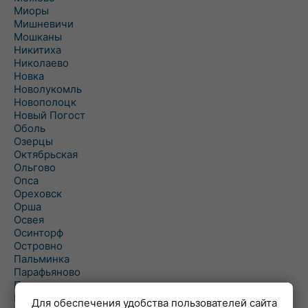
Миоры
Мишневичи
Мошканы
Никитиха
Николаево
Новка
Новолукомль
Новополоцк
Новый Погост
Оболь
Озерцы
Октябрьская
Ольгово
Опса
Ореховск
Орша
Освея
Осинторф
Островно
Пальминка
Парафьяново
Плисса
Повятье
Для обеспечения удобства пользователей сайта