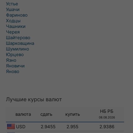
Устье
Ушачи
Фариново
Ходцы
Чашники
Черея
Шайтерово
Шарковщина
Шумилино
Юрцево
Язно
Яновичи
Яново
Лучшие курсы валют
НБ РБ
валюта
сдать
купить
08.08.2026
USD
2.9455
2.955
2.9386