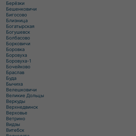
Берёзки
Бешенковичи
Бигосово
Близница
Богатырская
Богушевск
Болбасово
Борковичи
Боровка
Боровуха
Боровуха-1
Бочейково
Браслав
Буда
Бычиха
Велешковичи
Великие Дольцы
Веркуды
Верхнедвинск
Верховье
Ветрино
Видзы
Витебск
Волколата