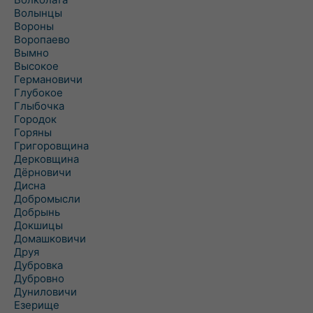
Волынцы
Вороны
Воропаево
Вымно
Высокое
Германовичи
Глубокое
Глыбочка
Городок
Горяны
Григоровщина
Дерковщина
Дёрновичи
Дисна
Добромысли
Добрынь
Докшицы
Домашковичи
Друя
Дубровка
Дубровно
Дуниловичи
Езерище