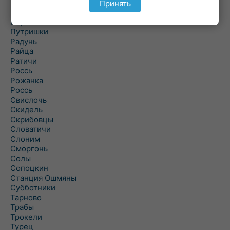
Подороск
Принять
Поречье
Порозово
Путришки
Радунь
Райца
Ратичи
Роcсь
Рожанка
Россь
Свислочь
Скидель
Скрибовцы
Словатичи
Слоним
Сморгонь
Солы
Сопоцкин
Станция Ошмяны
Субботники
Тарново
Трабы
Трокели
Турец