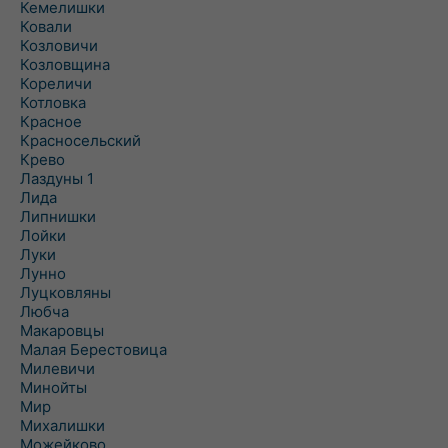
Кемелишки
Ковали
Козловичи
Козловщина
Кореличи
Котловка
Красное
Красносельский
Крево
Лаздуны 1
Лида
Липнишки
Лойки
Луки
Лунно
Луцковляны
Любча
Макаровцы
Малая Берестовица
Милевичи
Минойты
Мир
Михалишки
Можейково