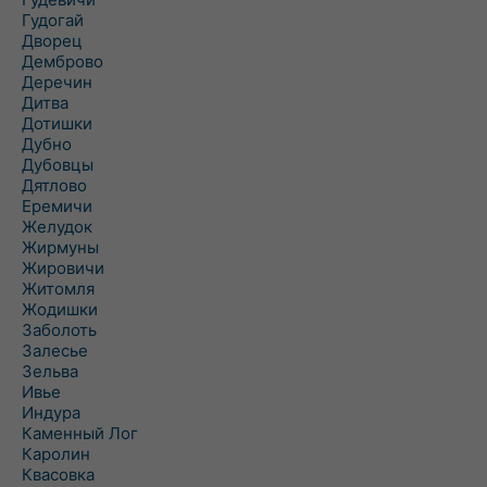
Гудогай
Дворец
Демброво
Деречин
Дитва
Дотишки
Дубно
Дубовцы
Дятлово
Еремичи
Желудок
Жирмуны
Жировичи
Житомля
Жодишки
Заболоть
Залесье
Зельва
Ивье
Индура
Каменный Лог
Каролин
Квасовка