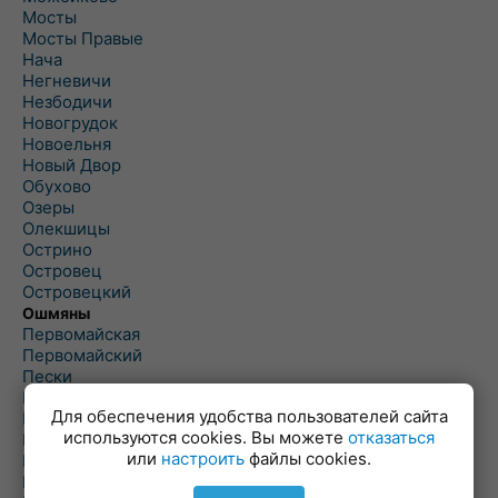
Мосты
Мосты Правые
Нача
Негневичи
Незбодичи
Новогрудок
Новоельня
Новый Двор
Обухово
Озеры
Олекшицы
Острино
Островец
Островецкий
Ошмяны
Первомайская
Первомайский
Пески
Петревичи
Для обеспечения удобства пользователей сайта
Погородно
используются cookies. Вы можете
отказаться
Пограничный
или
настроить
файлы cookies.
Подлабенье
Подольцы