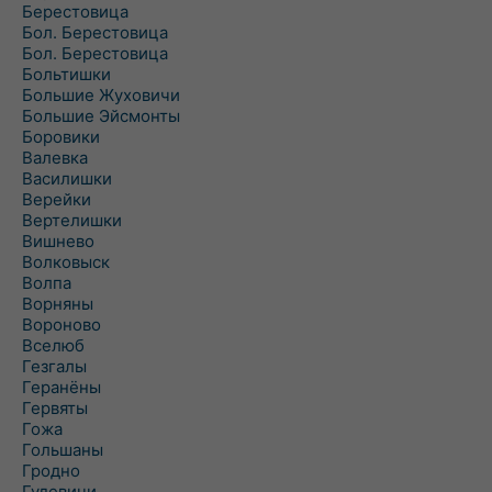
Берестовица
Бол. Берестовица
Бол. Берестовица
Больтишки
Большие Жуховичи
Большие Эйсмонты
Боровики
Валевка
Василишки
Верейки
Вертелишки
Вишнево
Волковыск
Волпа
Ворняны
Вороново
Вселюб
Гезгалы
Геранёны
Гервяты
Гожа
Гольшаны
Гродно
Гудевичи