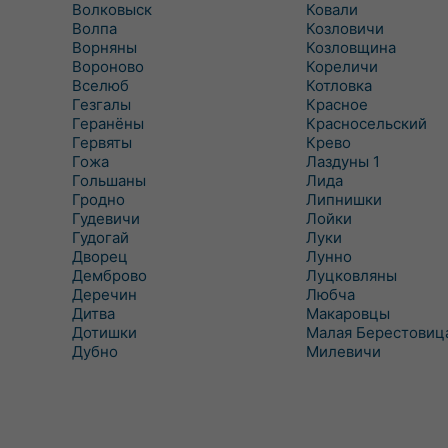
Волковыск
Ковали
Волпа
Козловичи
Ворняны
Козловщина
Вороново
Кореличи
Вселюб
Котловка
Гезгалы
Красное
Геранёны
Красносельский
Гервяты
Крево
Гожа
Лаздуны 1
Гольшаны
Лида
Гродно
Липнишки
Гудевичи
Лойки
Гудогай
Луки
Дворец
Лунно
Демброво
Луцковляны
Деречин
Любча
Дитва
Макаровцы
Дотишки
Малая Берестовиц
Дубно
Милевичи