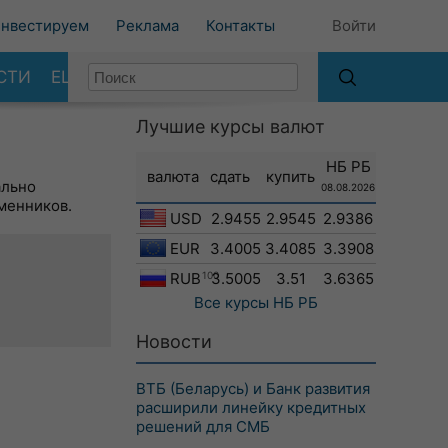
нвестируем
Реклама
Контакты
Войти
СТИ
ЕЩЕ
Лучшие курсы валют
НБ РБ
валюта
сдать
купить
ально
08.08.2026
менников.
USD
2.9455
2.9545
2.9386
EUR
3.4005
3.4085
3.3908
RUB
100
3.5005
3.51
3.6365
Все курсы
НБ РБ
Новости
ВТБ (Беларусь) и Банк развития
расширили линейку кредитных
решений для СМБ