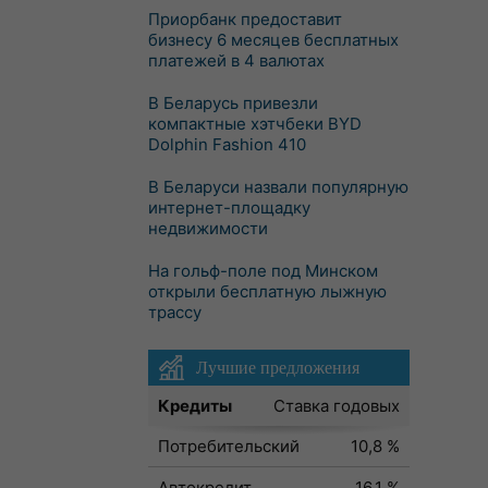
Приорбанк предоставит
бизнесу 6 месяцев бесплатных
платежей в 4 валютах
В Беларусь привезли
компактные хэтчбеки BYD
Dolphin Fashion 410
В Беларуси назвали популярную
интернет-площадку
недвижимости
На гольф-поле под Минском
открыли бесплатную лыжную
трассу
Лучшие предложения
Кредиты
Ставка годовых
Потребительский
10,8 %
Автокредит
16,1 %