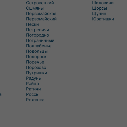
Островецкий
Шиловичи
Ошмяны
Щорсы
Первомайская
Щучин
Первомайский
Юратишки
Пески
Петревичи
Погородно
Пограничный
Подлабенье
Подольцы
Подороск
Поречье
Порозово
Путришки
Радунь
Райца
Ратичи
а
Роcсь
Рожанка