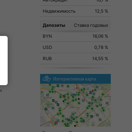
Недвижимость
12,5 %
Депозиты
Ставка годовых
BYN
16,06 %
USD
0,78 %
RUB
14,55 %
Интерактивная карта
ы