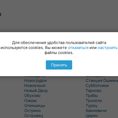
а
Минойты
Россь
Мир
Свислочь
Для обеспечения удобства пользователей сайта
Михалишки
Скидель
используются cookies. Вы можете
отказаться
или
настроить
Можейково
Скрибовцы
файлы cookies.
Мосты
Словатичи
Мосты Правые
Слоним
Принять
Нача
Сморгонь
Негневичи
Солы
Незбодичи
Сопоцкин
Новогрудок
Станция Ошмян
Новоельня
Субботники
Новый Двор
Тарново
Обухово
Трабы
Озеры
Трокели
Олекшицы
Турец
Острино
Хвиневичи
Островец
Цирин