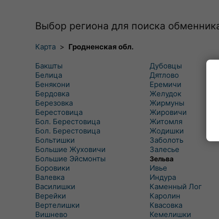
Выбор региона для поиска обменник
Карта
>
Гродненская обл.
Бакшты
Дубовцы
Белица
Дятлово
Бенякони
Еремичи
Бердовка
Желудок
Березовка
Жирмуны
Берестовица
Жировичи
Бол. Берестовица
Житомля
Бол. Берестовица
Жодишки
Больтишки
Заболоть
Большие Жуховичи
Залесье
Большие Эйсмонты
Зельва
Боровики
Ивье
Валевка
Индура
Василишки
Каменный Лог
Верейки
Каролин
Вертелишки
Квасовка
Вишнево
Кемелишки