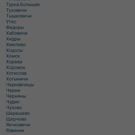
Турна Большая
Туховичи
Тышковичи
Утес
Федоры
Хабовичи
Хидры
Хмелево
Ходосы
Хомск
Хорева
Хоромск
Хотислав
Хотыничи
Чернавчицы
Черни
Черняны
Чудин
Чухово
Шерешево
Щерчово
Яечковичи
Язвинки