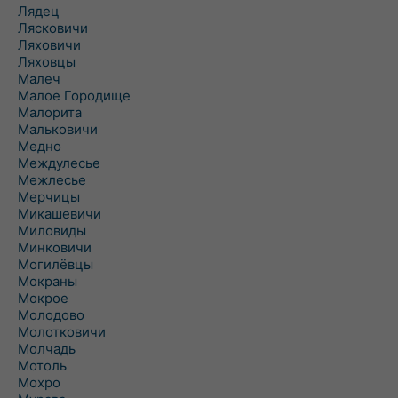
Лядец
Лясковичи
Ляховичи
Ляховцы
Малеч
Малое Городище
Малорита
Мальковичи
Медно
Междулесье
Межлесье
Мерчицы
Микашевичи
Миловиды
Минковичи
Могилёвцы
Мокраны
Мокрое
Молодово
Молотковичи
Молчадь
Мотоль
Мохро