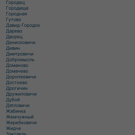
Городец
Городище
Городная
Гутово
Давид-Городок
Дарево
Дворец
Денисковичи
Дивин
Дмитровичи
Добромысль
Доманово
Домачево
Доропеевичи
Достоево
Дрогичин
Дружиловичи
Дубой
Дятловичи
Жабинка
Жемчужный
Жеребковичи
Жидче
Закозель