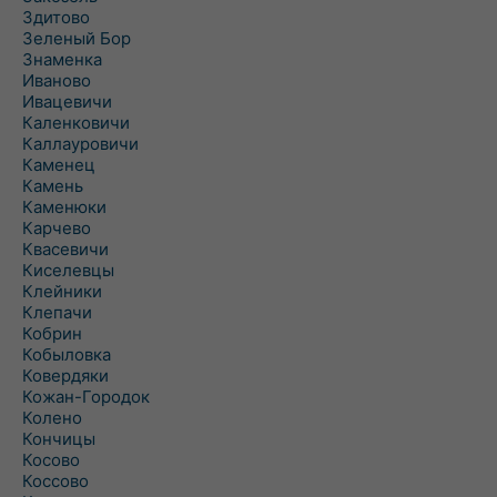
Здитово
Зеленый Бор
Знаменка
Иваново
Ивацевичи
Каленковичи
Каллауровичи
Каменец
Камень
Каменюки
Карчево
Квасевичи
Киселевцы
Клейники
Клепачи
Кобрин
Кобыловка
Ковердяки
Кожан-Городок
Колено
Кончицы
Косово
Коссово