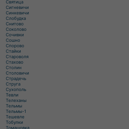
Святица
Сигневичи
Синкевичи
Слобудка
Снитово
Соколово
Сочивки
Сошно
Спорово
Стайки
Староволя
Стахово
Столин
Столовичи
Страдечь
Струга
Сухополь
Тевли
Телеханы
Тельмы
Тельмы-1
Тешевле
Тобулки
Томашовка