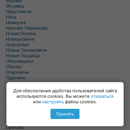
Мурава
Мухавец
Нарутовичи
Нача
Немержа
Нижнее Чернихово
Новая Попина
Новицковичи
Новоселки
Новые Засимовичи
Новые Лыщицы
Оберовщина
Оброво
Огаревичи
Одрижин
Оздамичи
Озяты
Для обеспечения удобства пользователей сайта
Олтуш
используются cookies. Вы можете
отказаться
Ольманы
или
настроить
файлы cookies.
Ольпень
Ольшаны
Принять
Омельная
Ополь
Орехово