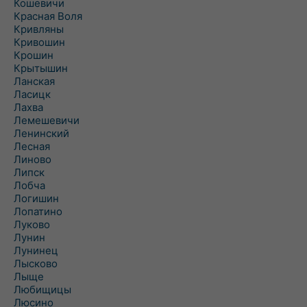
Кошевичи
Красная Воля
Кривляны
Кривошин
Крошин
Крытышин
Ланская
Ласицк
Лахва
Лемешевичи
Ленинский
Лесная
Линово
Липск
Лобча
Логишин
Лопатино
Луково
Лунин
Лунинец
Лысково
Лыще
Любищицы
Люсино