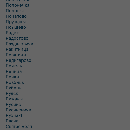
Полонечка
Полонка
Почапово
Пружаны
Псыщево
Радеж
Радостово
Раздяловичи
Ракитница
Ревятичи
Редигерово
Ремель
Речица
Речки
Ровбицк
Рубель
Рудск
Ружаны
Русино
Русиновичи
Рухча-1
Рясна
Святая Воля