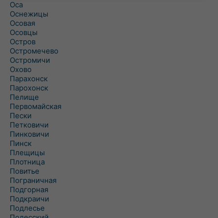
Оса
Оснежицы
Осовая
Осовцы
Остров
Остромечево
Остромичи
Охово
Парахонск
Парохонск
Пелище
Первомайская
Пески
Петковичи
Пинковичи
Пинск
Плещицы
Плотница
Повитье
Пограничная
Подгорная
Подкраичи
Подлесье
Полесский