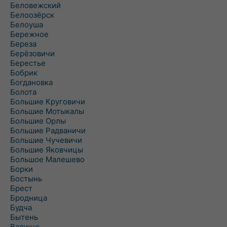
Беловежский
Белоозёрск
Белоуша
Бережное
Береза
Берёзовичи
Берестье
Бобрик
Богдановка
Болота
Большие Круговичи
Большие Мотыкалы
Большие Орлы
Большие Радваничи
Большие Чучевичи
Большие Яковчицы
Большое Малешево
Борки
Бостынь
Брест
Бродница
Будча
Бытень
Валище