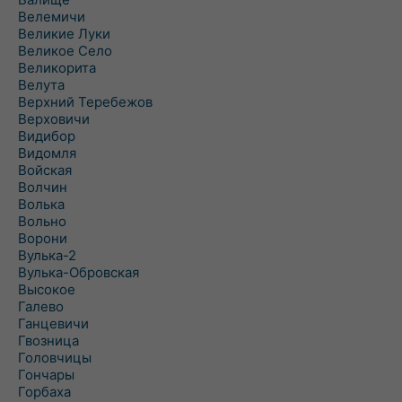
Велемичи
Великие Луки
Великое Село
Великорита
Велута
Верхний Теребежов
Верховичи
Видибор
Видомля
Войская
Волчин
Волька
Вольно
Ворони
Вулька-2
Вулька-Обровская
Высокое
Галево
Ганцевичи
Гвозница
Головчицы
Гончары
Горбаха