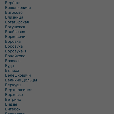
Берёзки
Бешенковичи
Бигосово
Близница
Богатырская
Богушевск
Болбасово
Борковичи
Боровка
Боровуха
Боровуха-1
Бочейково
Браслав
Буда
Бычиха
Велешковичи
Великие Дольцы
Веркуды
Верхнедвинск
Верховье
Ветрино
Видзы
Витебск
Волколата