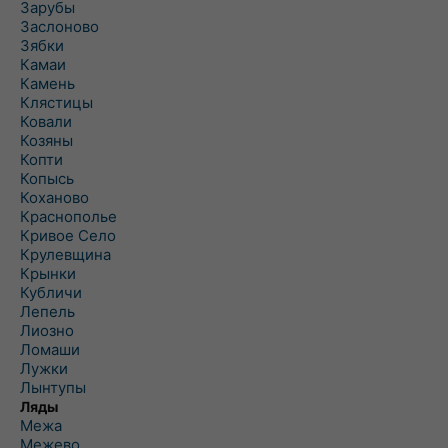
Зарубы
Заслоново
Зябки
Камаи
Камень
Клястицы
Ковали
Козяны
Копти
Копысь
Коханово
Краснополье
Кривое Село
Крулевщина
Крынки
Кубличи
Лепель
Лиозно
Ломаши
Лужки
Лынтупы
Ляды
Межа
Межево