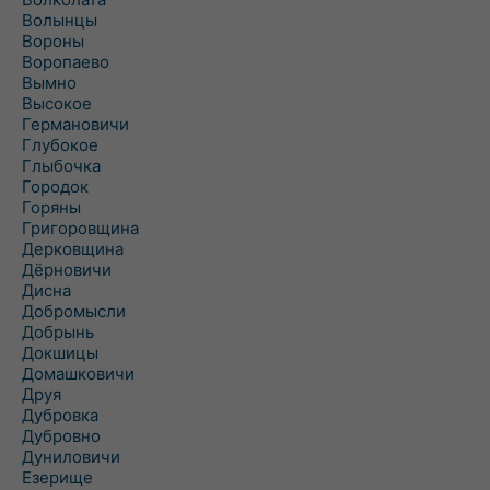
Волынцы
Вороны
Воропаево
Вымно
Высокое
Германовичи
Глубокое
Глыбочка
Городок
Горяны
Григоровщина
Дерковщина
Дёрновичи
Дисна
Добромысли
Добрынь
Докшицы
Домашковичи
Друя
Дубровка
Дубровно
Дуниловичи
Езерище