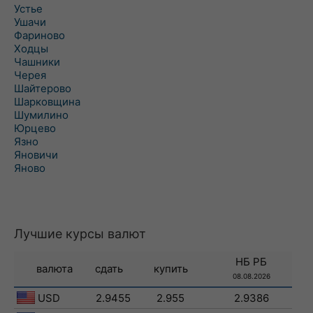
Устье
Ушачи
Фариново
Ходцы
Чашники
Черея
Шайтерово
Шарковщина
Шумилино
Юрцево
Язно
Яновичи
Яново
Лучшие курсы валют
НБ РБ
валюта
сдать
купить
08.08.2026
USD
2.9455
2.955
2.9386