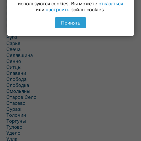
Погоща
используются cookies. Вы можете
отказаться
Подсвилье
или
настроить
файлы cookies.
Полоцк
Поставы
Принять
Прозороки
Россоны
Руба
Сарья
Свеча
Селявщина
Сенно
Ситцы
Славени
Слобода
Слободка
Смольяны
Старое Село
Стасево
Сураж
Толочин
Торгуны
Тулово
Удело
Улла