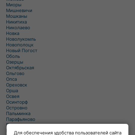
Миоры
Мишневичи
Мошканы
Никитиха
Николаево
Новка
Новолукомль
Новополоцк
Новый Погост
Оболь
Озерцы
Октябрьская
Ольгово
Опса
Ореховск
Орша
Освея
Осинторф
Островно
Пальминка
Парафьяново
Плисса
Повятье
Для обеспечения удобства пользователей сайта