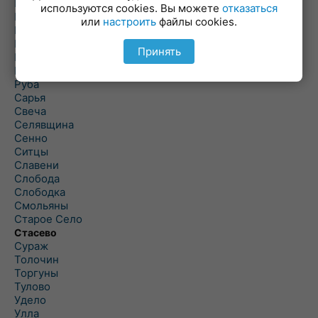
Погоща
используются cookies. Вы можете
отказаться
Подсвилье
или
настроить
файлы cookies.
Полоцк
Поставы
Принять
Прозороки
Россоны
Руба
Сарья
Свеча
Селявщина
Сенно
Ситцы
Славени
Слобода
Слободка
Смольяны
Старое Село
Стасево
Сураж
Толочин
Торгуны
Тулово
Удело
Улла