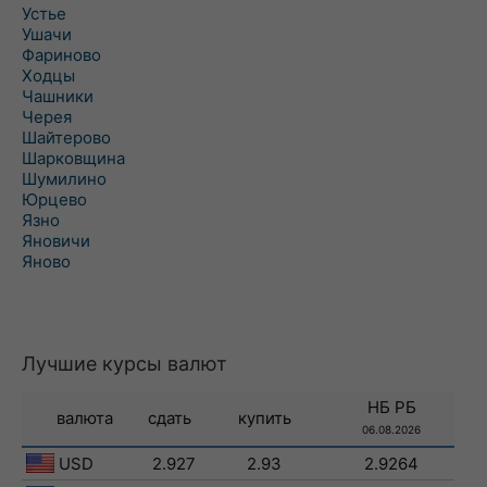
Устье
Ушачи
Фариново
Ходцы
Чашники
Черея
Шайтерово
Шарковщина
Шумилино
Юрцево
Язно
Яновичи
Яново
Лучшие курсы валют
НБ РБ
валюта
сдать
купить
06.08.2026
USD
2.927
2.93
2.9264