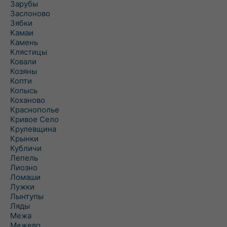
Зарубы
Заслоново
Зябки
Камаи
Камень
Клястицы
Ковали
Козяны
Копти
Копысь
Коханово
Краснополье
Кривое Село
Крулевщина
Крынки
Кубличи
Лепель
Лиозно
Ломаши
Лужки
Лынтупы
Ляды
Межа
Межево