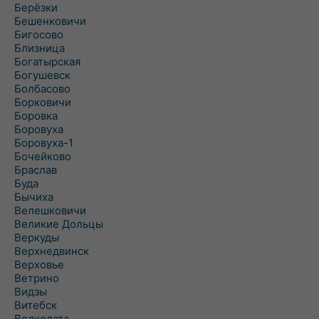
Берёзки
Бешенковичи
Бигосово
Близница
Богатырская
Богушевск
Болбасово
Борковичи
Боровка
Боровуха
Боровуха-1
Бочейково
Браслав
Буда
Бычиха
Велешковичи
Великие Дольцы
Веркуды
Верхнедвинск
Верховье
Ветрино
Видзы
Витебск
Волколата