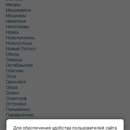
Миоры
Мишневичи
Мошканы
Никитиха
Николаево
Новка
Новолукомль
Новополоцк
Новый Погост
Оболь
Озерцы
Октябрьская
Ольгово
Опса
Ореховск
Орша
Освея
Осинторф
Островно
Пальминка
Парафьяново
Плисса
Повятье
Для обеспечения удобства пользователей сайта