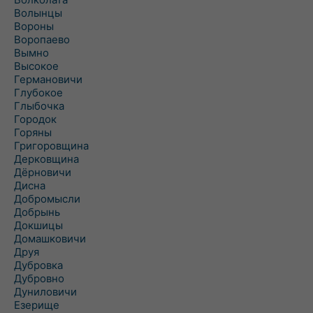
Волынцы
Вороны
Воропаево
Вымно
Высокое
Германовичи
Глубокое
Глыбочка
Городок
Горяны
Григоровщина
Дерковщина
Дёрновичи
Дисна
Добромысли
Добрынь
Докшицы
Домашковичи
Друя
Дубровка
Дубровно
Дуниловичи
Езерище